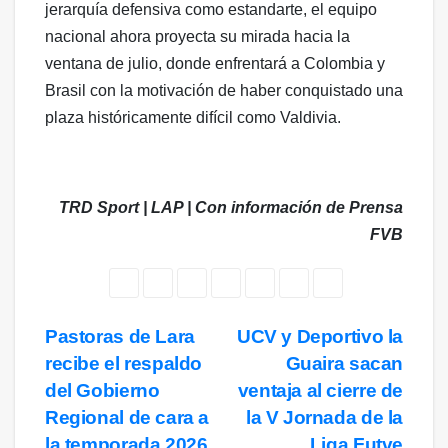
jerarquía defensiva como estandarte, el equipo
nacional ahora proyecta su mirada hacia la
ventana de julio, donde enfrentará a Colombia y
Brasil con la motivación de haber conquistado una
plaza históricamente difícil como Valdivia.
TRD Sport | LAP | Con información de Prensa
FVB
Navegación
Pastoras de Lara
UCV y Deportivo la
recibe el respaldo
Guaira sacan
de
del Gobierno
ventaja al cierre de
entradas
Regional de cara a
la V Jornada de la
la temporada 2026
Liga Futve