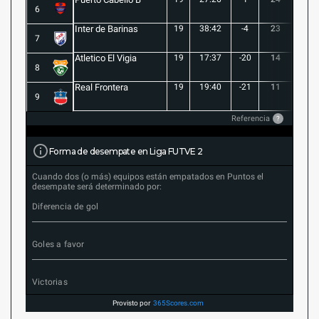
6
Inter de Barinas
19
38:42
-4
23
7
7
Atletico El Vigia
19
17:37
-20
14
3
8
Real Frontera
19
19:40
-21
11
3
9
Referencia
?
Forma de desempate en Liga FUTVE 2
Cuando dos (o más) equipos están empatados en Puntos el
desempate será determinado por:
Diferencia de gol
Goles a favor
Victorias
Provisto por
365Scores.com