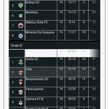
Bolívar SC
16
15:17
-2
21
6
5
Maritimo
14
16:13
3
20
5
6
Atletico Ávila FC
15
8:14
-6
12
1
7
Mineros De Guayana
16
11:21
-10
10
1
8
Grupo B
J
GF:GC
+/-
PTS
G
Ureña SC
19
32:18
14
37
10
1
Lara
19
31:19
12
36
10
2
Barquisimeto SC
18
28:16
12
35
10
3
Yaracuyanos
18
23:20
3
26
7
4
Zamora FC B
18
28:25
3
25
6
5
Puerto Cabello B
19
27:26
1
24
7