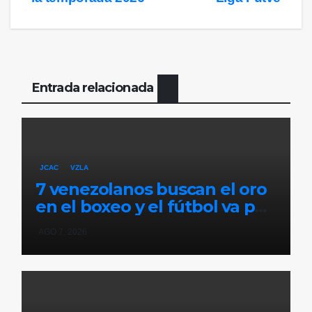
Entrada relacionada
JCAC
VZLA
7 venezolanos buscan el oro
en el boxeo y el fútbol va por
la consagración ante México
AGO 7, 2026
en Santo Domingo 2026