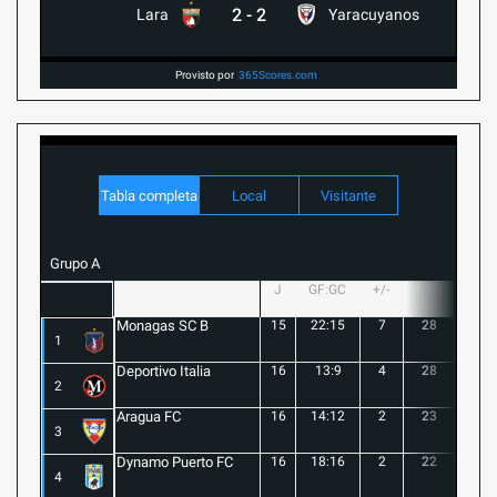
2
-
2
Lara
Yaracuyanos
Provisto por
365Scores.com
Tabla completa
Local
Visitante
Grupo A
J
GF:GC
+/-
PTS
G
Monagas SC B
15
22:15
7
28
8
1
Deportivo Italia
16
13:9
4
28
8
2
Aragua FC
16
14:12
2
23
6
3
Dynamo Puerto FC
16
18:16
2
22
5
4