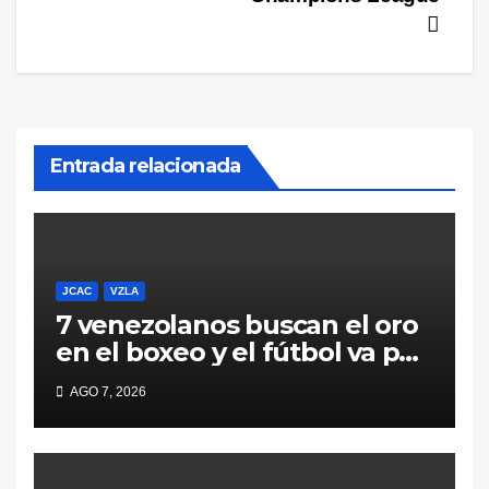
Entrada relacionada
JCAC
VZLA
7 venezolanos buscan el oro
en el boxeo y el fútbol va por
la consagración ante México
AGO 7, 2026
en Santo Domingo 2026