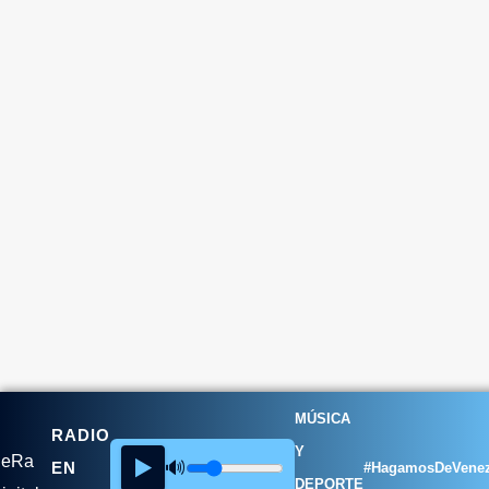
MÚSICA
RADIO
Y
▶️
🔊
EN
#HagamosDeVenez
DEPORTE