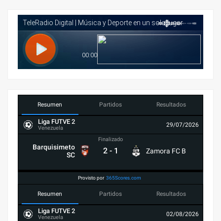
Resumen
Partidos
Resultados
Liga FUTVE 2
29/07/2026
Venezuela
Finalizado
Barquisimeto
2
-
1
Zamora FC B
SC
Provisto por
365Scores.com
Resumen
Partidos
Resultados
Liga FUTVE 2
02/08/2026
Venezuela