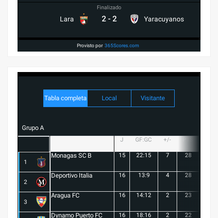
Finalizado
2
-
2
Lara
Yaracuyanos
Provisto por
365Scores.com
Tabla completa
Local
Visitante
Grupo A
J
GF:GC
+/-
PTS
G
Monagas SC B
15
22:15
7
28
8
1
Deportivo Italia
16
13:9
4
28
8
2
Aragua FC
16
14:12
2
23
6
3
Dynamo Puerto FC
16
18:16
2
22
5