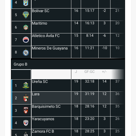
4
Bolívar SC
16
15:17
-2
21
6
5
Maritimo
14
16:13
3
20
5
6
Atletico Ávila FC
15
8:14
-6
12
1
7
Mineros De Guayana
16
11:21
-10
10
1
8
Grupo B
J
GF:GC
+/-
PTS
G
Ureña SC
19
32:18
14
37
10
1
Lara
19
31:19
12
36
10
2
Barquisimeto SC
18
28:16
12
35
10
3
Yaracuyanos
18
23:20
3
26
7
4
Zamora FC B
18
28:25
3
25
6
5