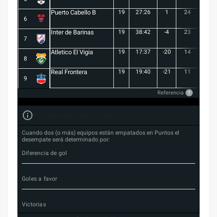
Puerto Cabello B
19
27:26
1
24
7
6
Inter de Barinas
19
38:42
-4
23
7
7
Atletico El Vigia
19
17:37
-20
14
3
8
Real Frontera
19
19:40
-21
11
3
9
Referencia
?
Forma de desempate en Liga FUTVE 2
Cuando dos (o más) equipos están empatados en Puntos el
desempate será determinado por:
Diferencia de gol
Goles a favor
Victorias