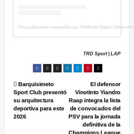
Una publicación compartida por TeleRadio Digital (@teleradio
TRD Sport | LAP
Navegación
Barquisimeto
El defensor
Sport Club presentó
Vinotinto Yiandro
de
su arquitectura
Raap integra la lista
entradas
deportiva para este
de convocados del
2026
PSV para la jornada
definitiva de la
Champions League