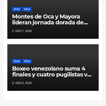
JCAC
VZLA
Montes de Oca y Mayora
lideran jornada dorada de
Venezuela en Santo
AGO 7, 2026
Domingo 2026
JCAC
VZLA
Boxeo venezolano suma 4
finales y cuatro pugilistas van
por el mismo pase este 6 de
AGO 6, 2026
agosto en Santo Domingo