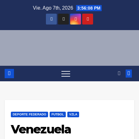
Saltar
Vie. Ago 7th, 2026
3:56:08 PM
al
contenido
DEPORTE FEDERADO
FUTBOL
VZLA
Venezuela