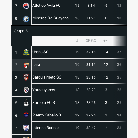
Atletico Ávila FC
15
8:14
-6
12
1
7
Mineros De Guayana
16
11:21
-10
10
1
8
Grupo B
J
GF:GC
+/-
PTS
G
Ureña SC
19
32:18
14
37
10
1
Lara
19
31:19
12
36
10
2
Barquisimeto SC
18
28:16
12
35
10
3
Yaracuyanos
18
23:20
3
26
7
4
Zamora FC B
18
28:25
3
25
6
5
Puerto Cabello B
19
27:26
1
24
7
6
Inter de Barinas
19
38:42
-4
23
7
7