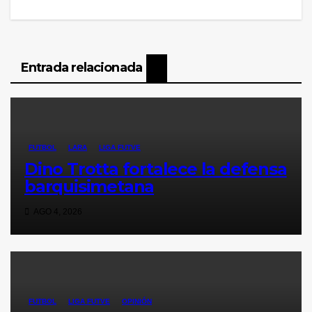
entradas
Entrada relacionada
FUTBOL
LARA
LIGA FUTVE
Dino Trotta fortalece la defensa
barquisimetana
AGO 4, 2026
FUTBOL
LIGA FUTVE
OPINIÓN