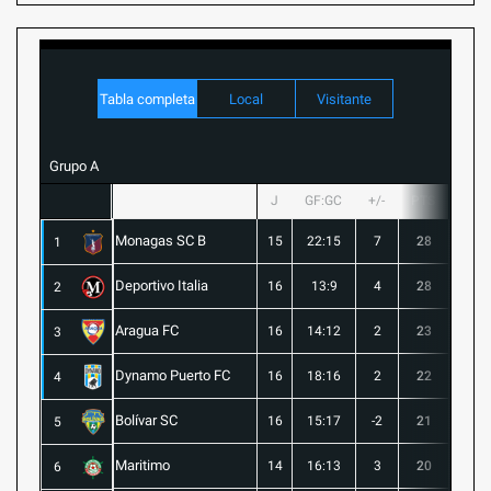
Tabla completa
Local
Visitante
Grupo A
J
GF:GC
+/-
PTS
G
Monagas SC B
15
22:15
7
28
8
1
Deportivo Italia
16
13:9
4
28
8
2
Aragua FC
16
14:12
2
23
6
3
Dynamo Puerto FC
16
18:16
2
22
5
4
Bolívar SC
16
15:17
-2
21
6
5
Maritimo
14
16:13
3
20
5
6