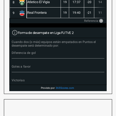
Atletico El Vigia
19
17:37
-20
14
3
8
Real Frontera
19
19:40
-21
11
3
9
Referencia
?
Forma de desempate en Liga FUTVE 2
Cuando dos (o más) equipos están empatados en Puntos el
desempate será determinado por:
Diferencia de gol
Goles a favor
Victorias
Provisto por
365Scores.com