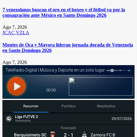
7 venezolanos buscan el oro en el boxeo y el fútbol va por la
consagración ante México en Santo Domingo 2026
Ago 7, 2026
JCAC
VZLA
Montes de Oca y Mayora lideran jornada dorada de Venezuela
en Santo Domingo 2026
Ago 7, 2026
Resumen
Partidos
Resultados
Liga FUTVE 2
29/07/2026
Venezuela
Finalizado
2
-
1
Barquisimeto SC
Zamora FC B