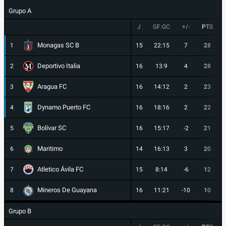
Grupo A
J
GF:GC
+/-
PTS
Monagas SC B
1
15
22:15
7
28
Deportivo Italia
2
16
13:9
4
28
Aragua FC
3
16
14:12
2
23
Dynamo Puerto FC
4
16
18:16
2
22
Bolívar SC
5
16
15:17
-2
21
Maritimo
6
14
16:13
3
20
Atletico Ávila FC
7
15
8:14
-6
12
Mineros De Guayana
8
16
11:21
-10
10
Grupo B