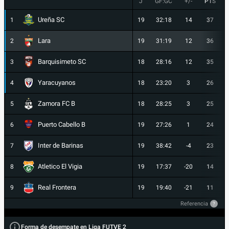
J
GF:GC
+/-
PTS
Ureña SC
1
19
32:18
14
37
Lara
2
19
31:19
12
36
Barquisimeto SC
3
18
28:16
12
35
Yaracuyanos
4
18
23:20
3
26
Zamora FC B
5
18
28:25
3
25
Puerto Cabello B
6
19
27:26
1
24
Inter de Barinas
7
19
38:42
-4
23
Atletico El Vigia
8
19
17:37
-20
14
Real Frontera
9
19
19:40
-21
11
Referencia
?
Forma de desempate en Liga FUTVE 2