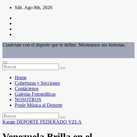
Saltar
Sáb. Ago 8th, 2026
al
contenido
Conéctate con el deporte que te define. Mostramos sus historias.
Home
Coberturas y Secciones
Contáctenos
Galerías Fotográficas
NOSOTROS
Ponle Música al Deporte
Karate
DEPORTE FEDERADO
VZLA
Venezuela Brilla en el