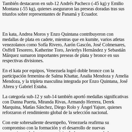
También destacaron en sub-12 Andrés Pacheco (-45 kg) y Emilio
Montana (-55 kg), quienes aseguraron las preseas doradas tras sus
triunfos sobre representantes de Panamá y Ecuador.
En kata, Andrea Moros y Enzo Quintana contribuyeron con
medallas de plata en cadete, mientras que en kumite, varios atletas
venezolanos como Sofía Rivero, Aarón Gascón, José Colmenares,
Osffell Tesorero, Katherine Toro, Javierlys Hernández y Sebastián
Márquez sumaron importantes preseas de plata y bronce en sus
respectivas divisiones.
En el kata por equipos, Venezuela logró doble bronce con la
participación femenina de Salma Khattar, Analia Mendoza y Amelia
Mendoza, y la tripleta masculina integrada por Enzo Quintana, José
Abreu y Gabriel Estaba.
La categoría sub-12 y sub-14 también aportó medallas significativas
con Danna Puerta, Miranda Rivas, Armando Herrera, Derek
Marquina, Matías Sánchez, Diego Rolo y Ángel Yajure, quienes
reforzaron el rendimiento global de la selección nacional.
Con este sobresaliente desempeño, Venezuela reafirma su
compromiso con la formación y el desarrollo de nuevas