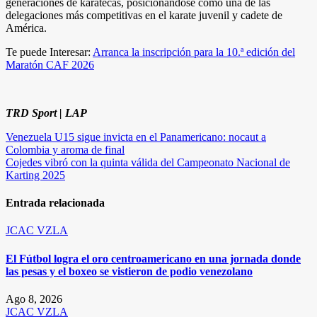
generaciones de karatecas, posicionándose como una de las
delegaciones más competitivas en el karate juvenil y cadete de
América.
Te puede Interesar:
Arranca la inscripción para la 10.ª edición del
Maratón CAF 2026
TRD Sport | LAP
Navegación
Venezuela U15 sigue invicta en el Panamericano: nocaut a
Colombia y aroma de final
de
Cojedes vibró con la quinta válida del Campeonato Nacional de
entradas
Karting 2025
Entrada relacionada
JCAC
VZLA
El Fútbol logra el oro centroamericano en una jornada donde
las pesas y el boxeo se vistieron de podio venezolano
Ago 8, 2026
JCAC
VZLA