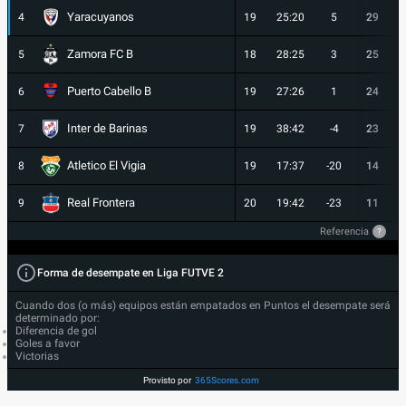
Yaracuyanos
4
19
25:20
5
29
Zamora FC B
5
18
28:25
3
25
Puerto Cabello B
6
19
27:26
1
24
Inter de Barinas
7
19
38:42
-4
23
Atletico El Vigia
8
19
17:37
-20
14
Real Frontera
9
20
19:42
-23
11
Referencia
?
Forma de desempate en Liga FUTVE 2
Cuando dos (o más) equipos están empatados en Puntos el desempate será
determinado por:
Diferencia de gol
Goles a favor
Victorias
Provisto por
365Scores.com