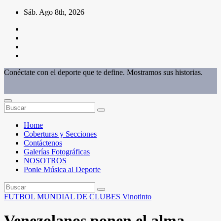
Saltar
Sáb. Ago 8th, 2026
al
contenido
Conéctate con el deporte que te define. Mostramos sus historias.
Home
Coberturas y Secciones
Contáctenos
Galerías Fotográficas
NOSOTROS
Ponle Música al Deporte
FUTBOL
MUNDIAL DE CLUBES
Vinotinto
Venezolanos ponen el alma