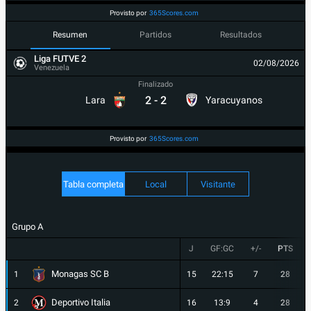
Provisto por
365Scores.com
Resumen
Partidos
Resultados
Liga FUTVE 2
02/08/2026
Venezuela
Finalizado
2
-
2
Lara
Yaracuyanos
Provisto por
365Scores.com
Tabla completa
Local
Visitante
Grupo A
J
GF:GC
+/-
PTS
Monagas SC B
1
15
22:15
7
28
Deportivo Italia
2
16
13:9
4
28