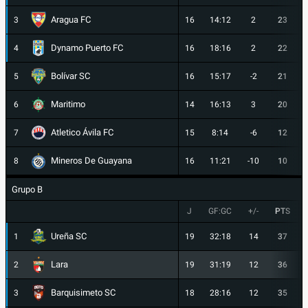
Aragua FC
3
16
14:12
2
23
Dynamo Puerto FC
4
16
18:16
2
22
Bolívar SC
5
16
15:17
-2
21
Maritimo
6
14
16:13
3
20
Atletico Ávila FC
7
15
8:14
-6
12
Mineros De Guayana
8
16
11:21
-10
10
Grupo B
J
GF:GC
+/-
PTS
Ureña SC
1
19
32:18
14
37
Lara
2
19
31:19
12
36
Barquisimeto SC
3
18
28:16
12
35