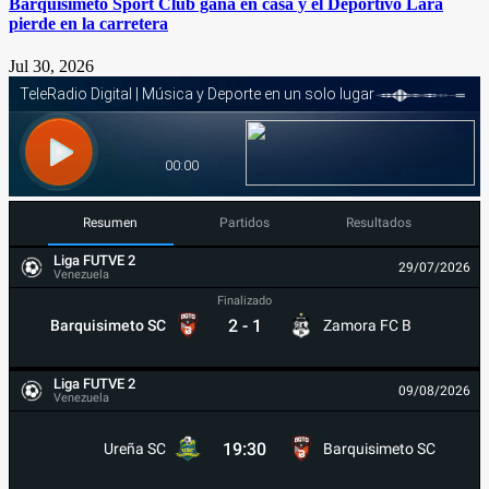
Barquisimeto Sport Club gana en casa y el Deportivo Lara
pierde en la carretera
Jul 30, 2026
Resumen
Partidos
Resultados
Liga FUTVE 2
29/07/2026
Venezuela
Finalizado
2
-
1
Barquisimeto SC
Zamora FC B
Liga FUTVE 2
09/08/2026
Venezuela
19:30
Ureña SC
Barquisimeto SC