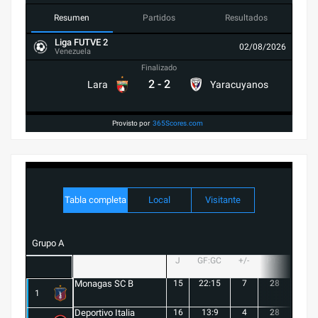
Resumen
Partidos
Resultados
Liga FUTVE 2
02/08/2026
Venezuela
Finalizado
2
-
2
Lara
Yaracuyanos
Provisto por
365Scores.com
Tabla completa
Local
Visitante
Grupo A
J
GF:GC
+/-
PTS
G
Monagas SC B
15
22:15
7
28
8
1
Deportivo Italia
16
13:9
4
28
8