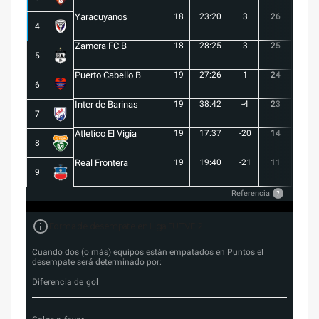
Yaracuyanos
18
23:20
3
26
7
4
Zamora FC B
18
28:25
3
25
6
5
Puerto Cabello B
19
27:26
1
24
7
6
Inter de Barinas
19
38:42
-4
23
7
7
Atletico El Vigia
19
17:37
-20
14
3
8
Real Frontera
19
19:40
-21
11
3
9
Referencia
?
Forma de desempate en Liga FUTVE 2
Cuando dos (o más) equipos están empatados en Puntos el
desempate será determinado por:
Diferencia de gol