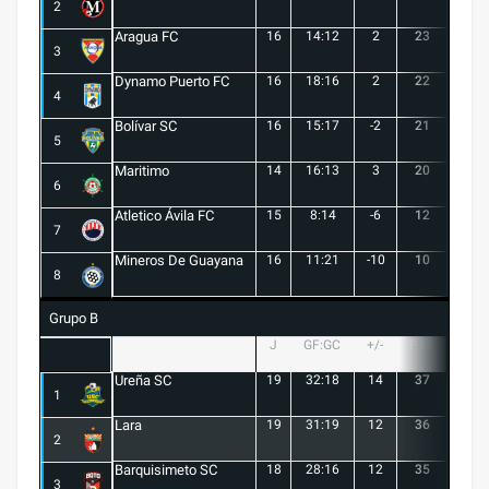
2
Aragua FC
16
14:12
2
23
6
3
Dynamo Puerto FC
16
18:16
2
22
5
4
Bolívar SC
16
15:17
-2
21
6
5
Maritimo
14
16:13
3
20
5
6
Atletico Ávila FC
15
8:14
-6
12
1
7
Mineros De Guayana
16
11:21
-10
10
1
8
Grupo B
J
GF:GC
+/-
PTS
G
Ureña SC
19
32:18
14
37
10
1
Lara
19
31:19
12
36
10
2
Barquisimeto SC
18
28:16
12
35
10
3