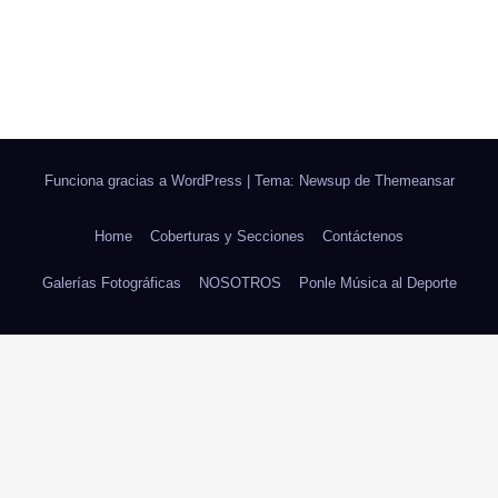
Funciona gracias a WordPress
|
Tema: Newsup de
Themeansar
Home
Coberturas y Secciones
Contáctenos
Galerías Fotográficas
NOSOTROS
Ponle Música al Deporte