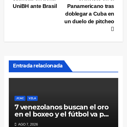
de
UniBH ante Brasil
Panamericano tras
entradas
doblegar a Cuba en
un duelo de pitcheo
Entrada relacionada
JCAC
VZLA
7 venezolanos buscan el oro
en el boxeo y el fútbol va por
la consagración ante México
AGO 7, 2026