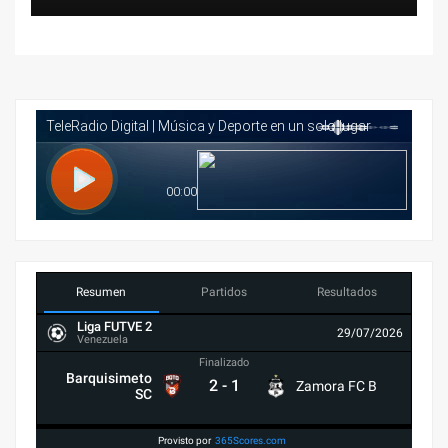
Resumen
Partidos
Resultados
Liga FUTVE 2
29/07/2026
Venezuela
Finalizado
Barquisimeto
2
-
1
Zamora FC B
SC
Provisto por
365Scores.com