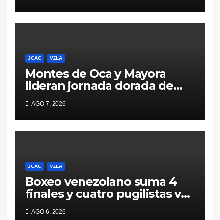
en Santo Domingo 2026
JCAC
VZLA
Montes de Oca y Mayora
lideran jornada dorada de
Venezuela en Santo
AGO 7, 2026
Domingo 2026
JCAC
VZLA
Boxeo venezolano suma 4
finales y cuatro pugilistas van
por el mismo pase este 6 de
AGO 6, 2026
agosto en Santo Domingo