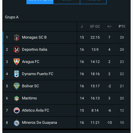
Grupo A
J
GF:GC
+/-
PTS
Monagas SC B
1
15
22:15
7
28
Deportivo Italia
2
16
13:9
4
28
Aragua FC
3
16
14:12
2
23
Dynamo Puerto FC
4
16
18:16
2
22
Bolívar SC
5
16
15:17
-2
21
Maritimo
6
14
16:13
3
20
Atletico Ávila FC
7
15
8:14
-6
12
Mineros De Guayana
8
16
11:21
-10
10