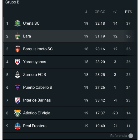
Grupo B
J
GF:GC
+/-
PTS
Ureña SC
1
19
32:18
14
37
Lara
2
19
31:19
12
36
Barquisimeto SC
3
18
28:16
12
35
Yaracuyanos
4
18
23:20
3
26
Zamora FC B
5
18
28:25
3
25
Puerto Cabello B
6
19
27:26
1
24
Inter de Barinas
7
19
38:42
-4
23
Atletico El Vigia
8
19
17:37
-20
14
Real Frontera
9
19
19:40
-21
11
Referencia
?