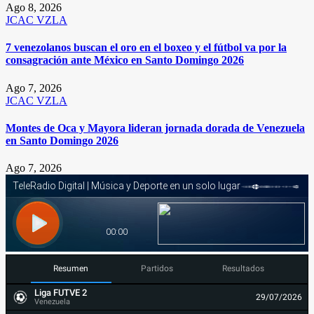
Ago 8, 2026
JCAC
VZLA
7 venezolanos buscan el oro en el boxeo y el fútbol va por la
consagración ante México en Santo Domingo 2026
Ago 7, 2026
JCAC
VZLA
Montes de Oca y Mayora lideran jornada dorada de Venezuela
en Santo Domingo 2026
Ago 7, 2026
Resumen
Partidos
Resultados
Liga FUTVE 2
29/07/2026
Venezuela