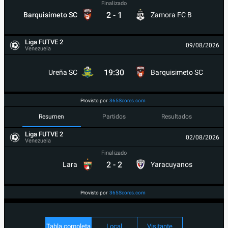
Finalizado
2
-
1
Barquisimeto SC
Zamora FC B
Liga FUTVE 2
09/08/2026
Venezuela
19:30
Ureña SC
Barquisimeto SC
Provisto por
365Scores.com
Resumen
Partidos
Resultados
Liga FUTVE 2
02/08/2026
Venezuela
Finalizado
2
-
2
Lara
Yaracuyanos
Provisto por
365Scores.com
Tabla completa
Local
Visitante