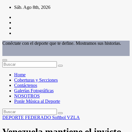
Saltar
Sáb. Ago 8th, 2026
al
contenido
Conéctate con el deporte que te define. Mostramos sus historias.
Home
Coberturas y Secciones
Contáctenos
Galerías Fotográficas
NOSOTROS
Ponle Música al Deporte
DEPORTE FEDERADO
Softbol
VZLA
Venezuela mantiene el invicto