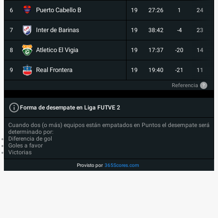
Puerto Cabello B
6
19
27:26
1
24
Inter de Barinas
7
19
38:42
-4
23
Atletico El Vigia
8
19
17:37
-20
14
Real Frontera
9
19
19:40
-21
11
Referencia
?
Forma de desempate en Liga FUTVE 2
Cuando dos (o más) equipos están empatados en Puntos el desempate será
determinado por:
Diferencia de gol
Goles a favor
Victorias
Provisto por
365Scores.com