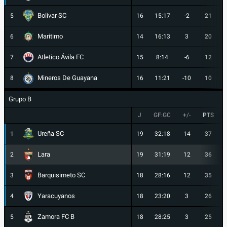
Bolívar SC
5
16
15:17
-2
21
Maritimo
6
14
16:13
3
20
Atletico Ávila FC
7
15
8:14
-6
12
Mineros De Guayana
8
16
11:21
-10
10
Grupo B
J
GF:GC
+/-
PTS
Ureña SC
1
19
32:18
14
37
Lara
2
19
31:19
12
36
Barquisimeto SC
3
18
28:16
12
35
Yaracuyanos
4
18
23:20
3
26
Zamora FC B
5
18
28:25
3
25