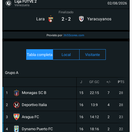
Liga FUTVE 2
02/08/2026
Venezuela
Finalizado
2
-
2
Lara
Yaracuyanos
Provisto por
365Scores.com
Tabla completa
Local
Visitante
Grupo A
J
GF:GC
+/-
PTS
Monagas SC B
1
15
22:15
7
28
Deportivo Italia
2
16
13:9
4
28
Aragua FC
3
16
14:12
2
23
Dynamo Puerto FC
4
16
18:16
2
22