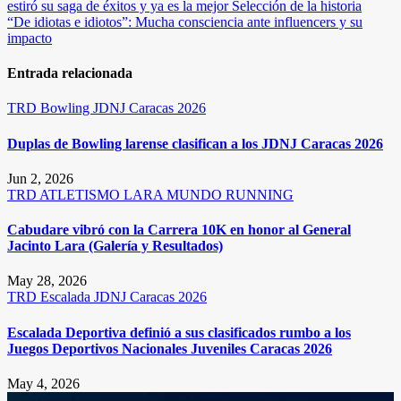
estiró su saga de éxitos y ya es la mejor Selección de la historia
de
“De idiotas e idiotos”: Mucha consciencia ante influencers y su
entradas
impacto
Entrada relacionada
TRD
Bowling
JDNJ Caracas 2026
Duplas de Bowling larense clasifican a los JDNJ Caracas 2026
Jun 2, 2026
TRD
ATLETISMO
LARA
MUNDO RUNNING
Cabudare vibró con la Carrera 10K en honor al General
Jacinto Lara (Galería y Resultados)
May 28, 2026
TRD
Escalada
JDNJ Caracas 2026
Escalada Deportiva definió a sus clasificados rumbo a los
Juegos Deportivos Nacionales Juveniles Caracas 2026
May 4, 2026