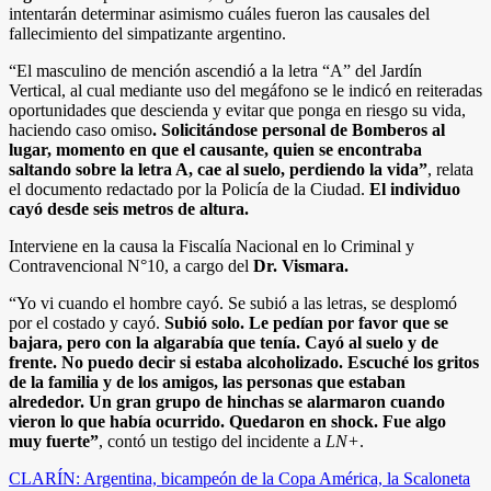
intentarán determinar asimismo cuáles fueron las causales del
fallecimiento del simpatizante argentino.
“El masculino de mención ascendió a la letra “A” del Jardín
Vertical, al cual mediante uso del megáfono se le indicó en reiteradas
oportunidades que descienda y evitar que ponga en riesgo su vida,
haciendo caso omiso
. Solicitándose personal de Bomberos al
lugar, momento en que el causante, quien se encontraba
saltando sobre la letra A, cae al suelo, perdiendo la vida”
, relata
el documento redactado por la Policía de la Ciudad.
El individuo
cayó desde seis metros de altura.
Interviene en la causa la Fiscalía Nacional en lo Criminal y
Contravencional N°10, a cargo del
Dr. Vismara.
“Yo vi cuando el hombre cayó. Se subió a las letras, se desplomó
por el costado y cayó.
Subió solo. Le pedían por favor que se
bajara, pero con la algarabía que tenía. Cayó al suelo y de
frente. No puedo decir si estaba alcoholizado. Escuché los gritos
de la familia y de los amigos, las personas que estaban
alrededor. Un gran grupo de hinchas se alarmaron cuando
vieron lo que había ocurrido. Quedaron en shock. Fue algo
muy fuerte”
, contó un testigo del incidente a
LN+
.
Navegación
CLARÍN: Argentina, bicampeón de la Copa América, la Scaloneta