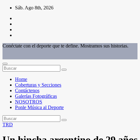
Saltar
Sáb. Ago 8th, 2026
al
contenido
Conéctate con el deporte que te define. Mostramos sus historias.
Home
Coberturas y Secciones
Contáctenos
Galerías Fotográficas
NOSOTROS
Ponle Música al Deporte
TRD
Un hincha argentino de 29 años