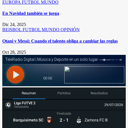
EUROPA
FUTBOL
MUNDO
En Navidad también se juega
Dic 24, 2025
BEISBOL
FUTBOL
MUNDO
OPINIÓN
Otani y Messi: Cuando el talento obliga a cambiar las reglas
Oct 28, 2025
Resumen
Partidos
Resultados
Liga FUTVE 2
29/07/2026
Venezuela
Finalizado
2
-
1
Barquisimeto SC
Zamora FC B