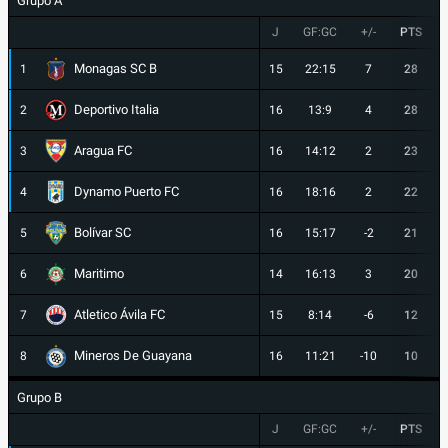
Grupo A
J
GF:GC
+/-
PTS
Monagas SC B
1
15
22:15
7
28
Deportivo Italia
2
16
13:9
4
28
Aragua FC
3
16
14:12
2
23
Dynamo Puerto FC
4
16
18:16
2
22
Bolívar SC
5
16
15:17
-2
21
Maritimo
6
14
16:13
3
20
Atletico Ávila FC
7
15
8:14
-6
12
Mineros De Guayana
8
16
11:21
-10
10
Grupo B
J
GF:GC
+/-
PTS