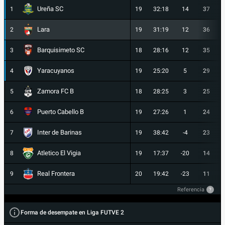
Ureña SC
1
19
32:18
14
37
Lara
2
19
31:19
12
36
Barquisimeto SC
3
18
28:16
12
35
Yaracuyanos
4
19
25:20
5
29
Zamora FC B
5
18
28:25
3
25
Puerto Cabello B
6
19
27:26
1
24
Inter de Barinas
7
19
38:42
-4
23
Atletico El Vigia
8
19
17:37
-20
14
Real Frontera
9
20
19:42
-23
11
Referencia
?
Forma de desempate en Liga FUTVE 2