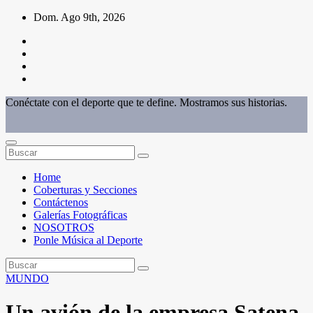
Saltar
Dom. Ago 9th, 2026
al
contenido
Conéctate con el deporte que te define. Mostramos sus historias.
Home
Coberturas y Secciones
Contáctenos
Galerías Fotográficas
NOSOTROS
Ponle Música al Deporte
MUNDO
Un avión de la empresa Satena