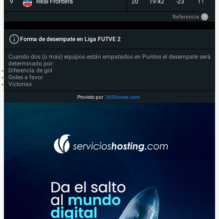
Real Frontera
9
20
19:42
-23
11
Referencia
?
Forma de desempate en Liga FUTVE 2
Cuando dos (o más) equipos están empatados en Puntos el desempate será
determinado por:
Diferencia de gol
Goles a favor
Victorias
Provisto por
365Scores.com