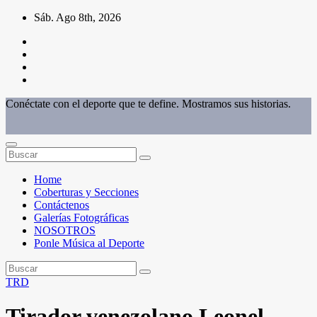
Saltar
Sáb. Ago 8th, 2026
al
contenido
Conéctate con el deporte que te define. Mostramos sus historias.
Home
Coberturas y Secciones
Contáctenos
Galerías Fotográficas
NOSOTROS
Ponle Música al Deporte
TRD
Tirador venezolano Leonel