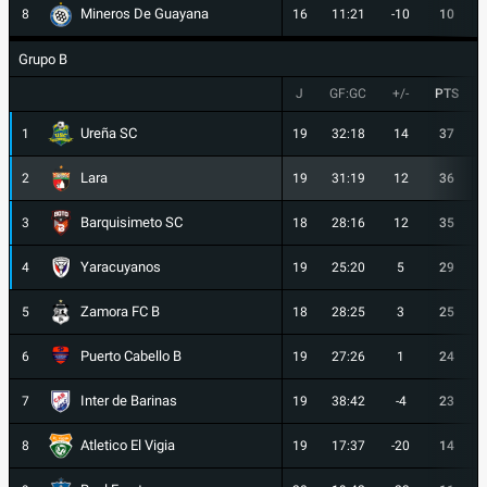
Mineros De Guayana
8
16
11:21
-10
10
Grupo B
J
GF:GC
+/-
PTS
Ureña SC
1
19
32:18
14
37
Lara
2
19
31:19
12
36
Barquisimeto SC
3
18
28:16
12
35
Yaracuyanos
4
19
25:20
5
29
Zamora FC B
5
18
28:25
3
25
Puerto Cabello B
6
19
27:26
1
24
Inter de Barinas
7
19
38:42
-4
23
Atletico El Vigia
8
19
17:37
-20
14