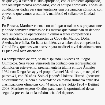
de que voy a estar en el sitio apropiado, con el ambiente apropiado,
con los implementos apropiados, con el equipo apropiado. Todas las
condiciones dadas para que tengamos una preparación cónsona, con
el evento que vamos a asumir”, manifestó el zuliano de Ciudad
Ojeda.
En Brescia, Martínez cuenta con un lugar usual en sus preparaciones
y donde conviven muchas de las marcas que patrocinan su deporte.
Será su centro de operaciones: “Vamos a tener competencias
preparatorias: tres competencias de Copa del Mundo: Doha,
Azerbayán e Italia. En Italia también, va a haber dos competencias
Grand Prix, que nos van a servir para medir el nivel de afinamiento.
El plan está bien diseñado”.
La competencia de trap, se ha disputado 16 veces en Juegos
Olímpicos. Seis veces Venezuela ha contado con representación
olímpica en este evento, precisamente la última en Los Ángeles
1984 con Diego Arcay y el propio Leonel Martínez, que ocupó el
puesto 41, con 20 años. Solo el japonés Hoketsu Hiroshi (ecuestre,
adiestramiento) supera al venezolano en mayor distancia entre dos
clasificaciones olímpicas con 44 años, entre Tokio 1964 y Beijing
2008. Martínez esperó 40 años para tener la oportunidad de su
segunda presencia en la máxima cita del deporte.