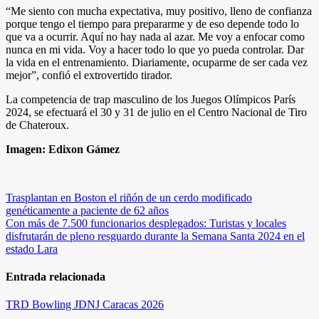
“Me siento con mucha expectativa, muy positivo, lleno de confianza
porque tengo el tiempo para prepararme y de eso depende todo lo
que va a ocurrir. Aquí no hay nada al azar. Me voy a enfocar como
nunca en mi vida. Voy a hacer todo lo que yo pueda controlar. Dar
la vida en el entrenamiento. Diariamente, ocuparme de ser cada vez
mejor”, confió el extrovertido tirador.
La competencia de trap masculino de los Juegos Olímpicos París
2024, se efectuará el 30 y 31 de julio en el Centro Nacional de Tiro
de Chateroux.
Imagen: Edixon Gámez
Navegación
Trasplantan en Boston el riñón de un cerdo modificado
genéticamente a paciente de 62 años
de
Con más de 7.500 funcionarios desplegados: Turistas y locales
entradas
disfrutarán de pleno resguardo durante la Semana Santa 2024 en el
estado Lara
Entrada relacionada
TRD
Bowling
JDNJ Caracas 2026