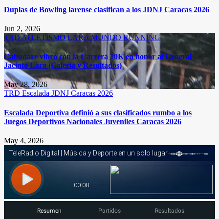
Duplas de Bowling larense clasifican a los JDNJ Caracas 2026
Jun 2, 2026
TRD
ATLETISMO
LARA
MUNDO RUNNING
Cabudare vibró con la Carrera 10K en honor al General
Jacinto Lara (Galería y Resultados)
May 28, 2026
TRD
Escalada
JDNJ Caracas 2026
Escalada Deportiva definió a sus clasificados rumbo a los
Juegos Deportivos Nacionales Juveniles Caracas 2026
May 4, 2026
Resumen
Partidos
Resultados