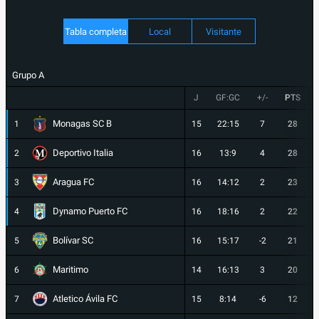
Tabla completa
Local
Visitante
Grupo A
J
GF:GC
+/-
PTS
Monagas SC B
1
15
22:15
7
28
Deportivo Italia
2
16
13:9
4
28
Aragua FC
3
16
14:12
2
23
Dynamo Puerto FC
4
16
18:16
2
22
Bolívar SC
5
16
15:17
-2
21
Maritimo
6
14
16:13
3
20
Atletico Ávila FC
7
15
8:14
-6
12