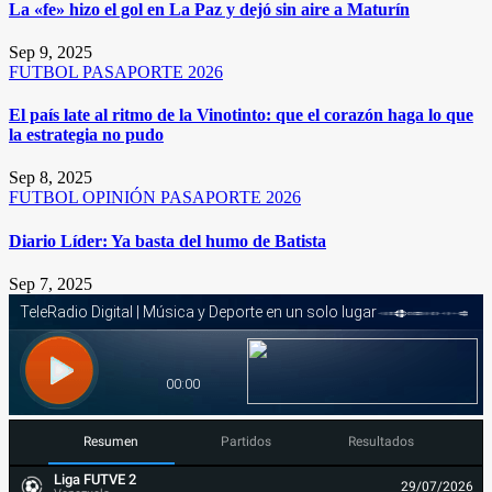
La «fe» hizo el gol en La Paz y dejó sin aire a Maturín
Sep 9, 2025
FUTBOL
PASAPORTE 2026
El país late al ritmo de la Vinotinto: que el corazón haga lo que
la estrategia no pudo
Sep 8, 2025
FUTBOL
OPINIÓN
PASAPORTE 2026
Diario Líder: Ya basta del humo de Batista
Sep 7, 2025
Resumen
Partidos
Resultados
Liga FUTVE 2
29/07/2026