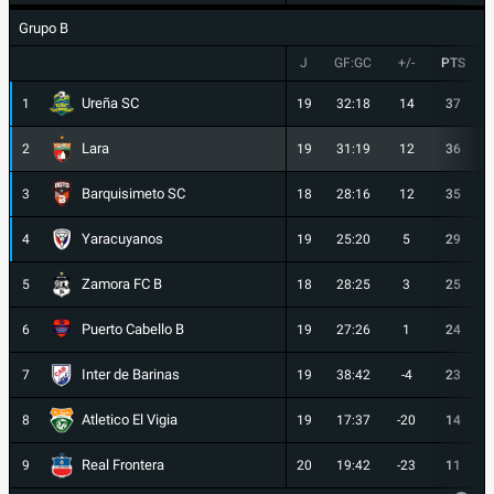
Grupo B
J
GF:GC
+/-
PTS
Ureña SC
1
19
32:18
14
37
Lara
2
19
31:19
12
36
Barquisimeto SC
3
18
28:16
12
35
Yaracuyanos
4
19
25:20
5
29
Zamora FC B
5
18
28:25
3
25
Puerto Cabello B
6
19
27:26
1
24
Inter de Barinas
7
19
38:42
-4
23
Atletico El Vigia
8
19
17:37
-20
14
Real Frontera
9
20
19:42
-23
11