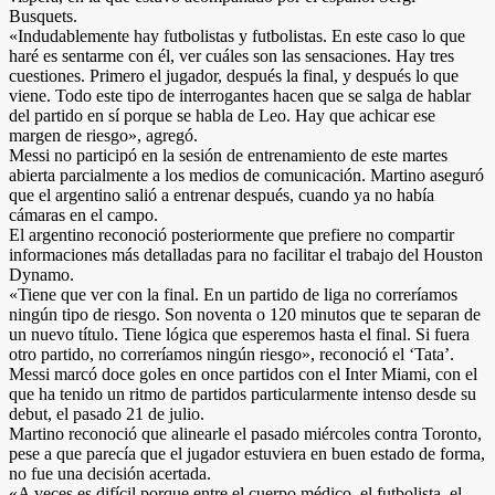
Busquets.
«Indudablemente hay futbolistas y futbolistas. En este caso lo que
haré es sentarme con él, ver cuáles son las sensaciones. Hay tres
cuestiones. Primero el jugador, después la final, y después lo que
viene. Todo este tipo de interrogantes hacen que se salga de hablar
del partido en sí porque se habla de Leo. Hay que achicar ese
margen de riesgo», agregó.
Messi no participó en la sesión de entrenamiento de este martes
abierta parcialmente a los medios de comunicación. Martino aseguró
que el argentino salió a entrenar después, cuando ya no había
cámaras en el campo.
El argentino reconoció posteriormente que prefiere no compartir
informaciones más detalladas para no facilitar el trabajo del Houston
Dynamo.
«Tiene que ver con la final. En un partido de liga no correríamos
ningún tipo de riesgo. Son noventa o 120 minutos que te separan de
un nuevo título. Tiene lógica que esperemos hasta el final. Si fuera
otro partido, no correríamos ningún riesgo», reconoció el ‘Tata’.
Messi marcó doce goles en once partidos con el Inter Miami, con el
que ha tenido un ritmo de partidos particularmente intenso desde su
debut, el pasado 21 de julio.
Martino reconoció que alinearle el pasado miércoles contra Toronto,
pese a que parecía que el jugador estuviera en buen estado de forma,
no fue una decisión acertada.
«A veces es difícil porque entre el cuerpo médico, el futbolista, el