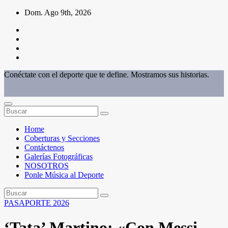
Saltar
Dom. Ago 9th, 2026
al
contenido
Conéctate con el deporte que te define. Mostramos sus historias.
Home
Coberturas y Secciones
Contáctenos
Galerías Fotográficas
NOSOTROS
Ponle Música al Deporte
PASAPORTE 2026
‘Tata’ Martino: «Con Messi