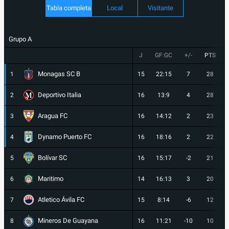
Tabla completa
Local
Visitante
Grupo A
J
GF:GC
+/-
PTS
Monagas SC B
1
15
22:15
7
28
Deportivo Italia
2
16
13:9
4
28
Aragua FC
3
16
14:12
2
23
Dynamo Puerto FC
4
16
18:16
2
22
Bolívar SC
5
16
15:17
-2
21
Maritimo
6
14
16:13
3
20
Atletico Ávila FC
7
15
8:14
-6
12
Mineros De Guayana
8
16
11:21
-10
10