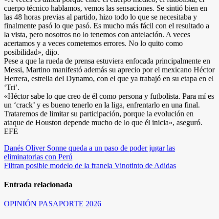
cuerpo técnico hablamos, vemos las sensaciones. Se sintió bien en
las 48 horas previas al partido, hizo todo lo que se necesitaba y
finalmente pasó lo que pasó. Es mucho más fácil con el resultado a
la vista, pero nosotros no lo tenemos con antelación. A veces
acertamos y a veces cometemos errores. No lo quito como
posibilidad», dijo.
Pese a que la rueda de prensa estuviera enfocada principalmente en
Messi, Martino manifestó además su aprecio por el mexicano Héctor
Herrera, estrella del Dynamo, con el que ya trabajó en su etapa en el
‘Tri’.
«Héctor sabe lo que creo de él como persona y futbolista. Para mí es
un ‘crack’ y es bueno tenerlo en la liga, enfrentarlo en una final.
Trataremos de limitar su participación, porque la evolución en
ataque de Houston depende mucho de lo que él inicia», aseguró.
EFE
Navegación
Danés Oliver Sonne queda a un paso de poder jugar las
eliminatorias con Perú
de
Filtran posible modelo de la franela Vinotinto de Adidas
entradas
Entrada relacionada
OPINIÓN
PASAPORTE 2026