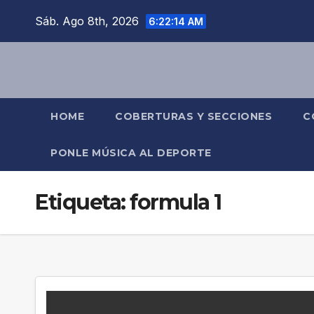
Saltar
Sáb. Ago 8th, 2026
6:22:15 AM
al
contenido
HOME
COBERTURAS Y SECCIONES
C
PONLE MÚSICA AL DEPORTE
Etiqueta:
formula 1