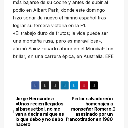
más bajarse de su coche y antes de subir al
podio en Albert Park, donde este domingo
hizo sonar de nuevo el himno español tras
lograr su tercera victoria en la F1.
«El trabajo duro da frutos; la vida puede ser
una montaña rusa, pero es maravillosa»,
afirmó Sainz -cuarto ahora en el Mundial- tras
brillar, en una carrera épica, en Australia. EFE
Jorge Hernández:
Pintor salvadoreño
Navegación
«Unos recién llegados
homenajea a
al basquetbol, no me
monseñor Romero,
de
van a decir a mi que es
asesinado por un
lo que debo y no debo
francotirador en 1980
entradas
hacer»