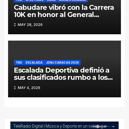
Cabudare vibró con la Carrera
10K en honor al General
Jacinto Lara (Galería y
MAY 28, 2026
Resultados)
TRD
ESCALADA
JDNJ CARACAS 2026
Escalada Deportiva definió a
sus clasificados rumbo a los
Juegos Deportivos
MAY 4, 2026
Nacionales Juveniles Caracas
2026