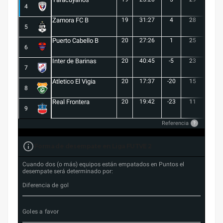
4
Zamora FC B
19
31:27
4
28
7
5
Puerto Cabello B
20
27:26
1
25
7
6
Inter de Barinas
20
40:45
-5
23
7
7
Atletico El Vigia
20
17:37
-20
15
3
8
Real Frontera
20
19:42
-23
11
3
9
Referencia
?
Forma de desempate en Liga FUTVE 2
Cuando dos (o más) equipos están empatados en Puntos el
desempate será determinado por:
Diferencia de gol
Goles a favor