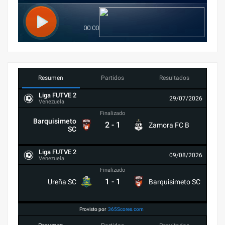
Resumen
Partidos
Resultados
Liga FUTVE 2
29/07/2026
Venezuela
Finalizado
Barquisimeto
2
-
1
Zamora FC B
SC
Liga FUTVE 2
09/08/2026
Venezuela
Finalizado
1
-
1
Ureña SC
Barquisimeto SC
Provisto por
365Scores.com