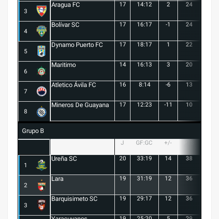
Aragua FC
17
14:12
2
24
6
3
Bolívar SC
17
16:17
-1
24
7
4
Dynamo Puerto FC
17
18:17
1
22
5
5
Maritimo
14
16:13
3
20
5
6
Atletico Ávila FC
16
8:14
-6
13
1
7
Mineros De Guayana
17
12:23
-11
10
1
8
Grupo B
J
GF:GC
+/-
PTS
G
Ureña SC
20
33:19
14
38
10
1
Lara
19
31:19
12
36
10
2
Barquisimeto SC
19
29:17
12
36
10
3
Yaracuyanos
19
25:20
5
29
8