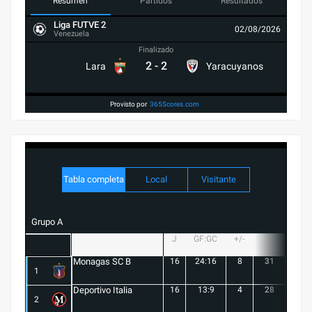
Resumen
Partidos
Resultados
Liga FUTVE 2
02/08/2026
Venezuela
Finalizado
2
-
2
Lara
Yaracuyanos
Provisto por
365Scores.com
Tabla completa
Local
Visitante
Grupo A
J
GF:GC
+/-
PTS
G
Monagas SC B
16
24:16
8
31
9
1
Deportivo Italia
16
13:9
4
28
8
2