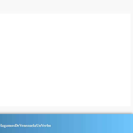
HagamosDeVenezuelaUnVerbo