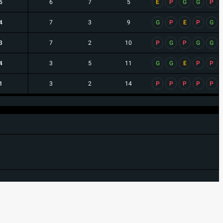
5
6
7
5
E
P
G
G
P
4
7
3
9
G
P
E
P
G
3
7
2
10
P
G
P
G
G
4
3
5
11
G
G
E
P
P
1
3
2
14
P
P
P
P
P