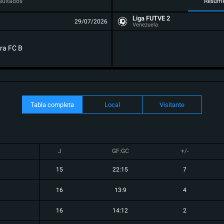
sultados
Resum
Liga FUTVE 2
29/07/2026
Venezuela
ra FC B
Tabla completa
Local
Visitante
J
GF:GC
+/-
15
22:15
7
16
13:9
4
16
14:12
2