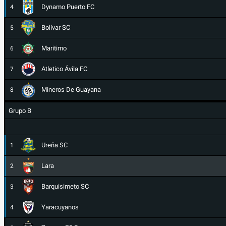
Dynamo Puerto FC
4
Bolívar SC
5
Maritimo
6
Atletico Ávila FC
7
Mineros De Guayana
8
Grupo B
Ureña SC
1
Lara
2
Barquisimeto SC
3
Yaracuyanos
4