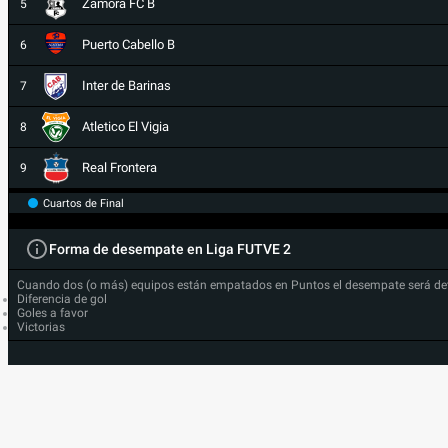
Zamora FC B
5
Puerto Cabello B
6
Inter de Barinas
7
Atletico El Vigia
8
Real Frontera
9
Cuartos de Final
Forma de desempate en Liga FUTVE 2
Cuando dos (o más) equipos están empatados en Puntos el desempate será de
Diferencia de gol
Goles a favor
Victorias