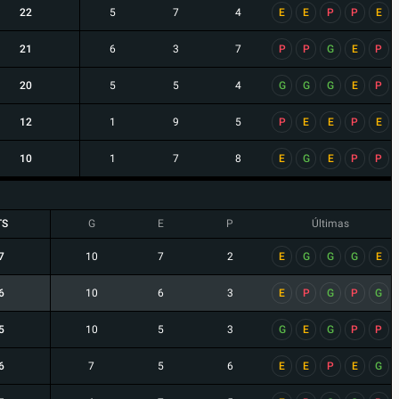
22
5
7
4
E
E
P
P
E
21
6
3
7
P
P
G
E
P
20
5
5
4
G
G
G
E
P
12
1
9
5
P
E
E
P
E
10
1
7
8
E
G
E
P
P
TS
G
E
P
Últimas
7
10
7
2
E
G
G
G
E
6
10
6
3
E
P
G
P
G
5
10
5
3
G
E
G
P
P
6
7
5
6
E
E
P
E
G