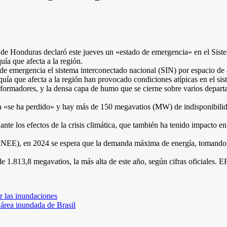
e Honduras declaró este jueves un «estado de emergencia» en el Siste
uía que afecta a la región.
 emergencia el sistema interconectado nacional (SIN) por espacio de 
equía que afecta a la región han provocado condiciones atípicas en el si
sformadores, y la densa capa de humo que se cierne sobre varios departa
 «se ha perdido» y hay más de 150 megavatios (MW) de indisponibilida
ante los efectos de la crisis climática, que también ha tenido impacto 
ENEE), en 2024 se espera que la demanda máxima de energía, tomando e
 1.813,8 megavatios, la más alta de este año, según cifras oficiales. 
r las inundaciones
área inundada de Brasil