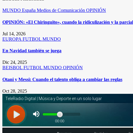
MUNDO
España
Medios de Comunicación
OPINIÓN
OPINIÓN: «El Chiringuito», cuando la ridiculización y la parcia
Jul 14, 2026
EUROPA
FUTBOL
MUNDO
En Navidad también se juega
Dic 24, 2025
BEISBOL
FUTBOL
MUNDO
OPINIÓN
Otani y Messi: Cuando el talento obliga a cambiar las reglas
Oct 28, 2025