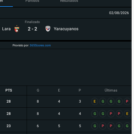
en
Partidos
Resultados
02/08/2026
Finalizado
2
-
2
Lara
Yaracuyanos
Provisto por
365Scores.com
PTS
G
E
P
Últimas
28
8
4
3
E
G
G
G
P
28
8
4
4
G
G
P
P
E
23
6
5
5
G
P
P
G
G