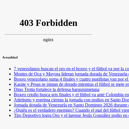
Actualidad
7 venezolanos buscan el oro en el boxeo y el fútbol va por l
Montes de Oca y Mayora lideran jornada dorada de Venezuel
Boxeo venezolano suma 4 finales y cuatro pugilistas van por 
Karate y Pesas se pintan de dorado mientras el fútbol se mete 
Dino Trotta fortalece la defensa barquisimetana
Boxeo criollo busca seis finales y el fútbol va ante Colombia es
Atletismo y esgrima cierran la jornada con podios en Santo D
Jornada dorada de Venezuela en Santo Domingo 2026 durante e
¿Quién es el verdadero enemigo? Cuando el mal del fútbol vie
Tiro Deportivo logra Oro y el larense Jesús González podio en