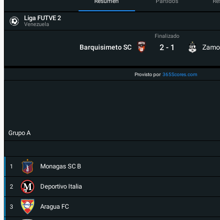
Resumen
Partidos
Re
Liga FUTVE 2
Venezuela
Finalizado
2
-
1
Barquisimeto SC
Zamo
Provisto por
365Scores.com
Grupo A
Monagas SC B
1
Deportivo Italia
2
Aragua FC
3