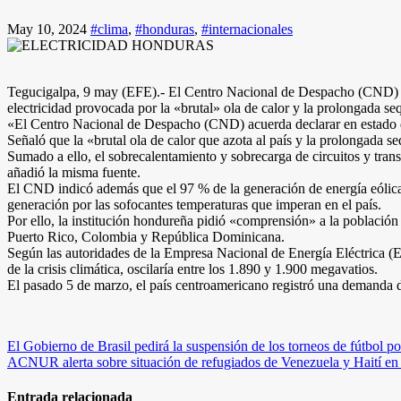
May 10, 2024
#clima
,
#honduras
,
#internacionales
Tegucigalpa, 9 may (EFE).- El Centro Nacional de Despacho (CND) d
electricidad provocada por la «brutal» ola de calor y la prolongada seq
«El Centro Nacional de Despacho (CND) acuerda declarar en estado de
Señaló que la «brutal ola de calor que azota al país y la prolongada s
Sumado a ello, el sobrecalentamiento y sobrecarga de circuitos y tran
añadió la misma fuente.
El CND indicó además que el 97 % de la generación de energía eólica
generación por las sofocantes temperaturas que imperan en el país.
Por ello, la institución hondureña pidió «comprensión» a la población 
Puerto Rico, Colombia y República Dominicana.
Según las autoridades de la Empresa Nacional de Energía Eléctrica (
de la crisis climática, oscilaría entre los 1.890 y 1.900 megavatios.
El pasado 5 de marzo, el país centroamericano registró una demanda de
Navegación
El Gobierno de Brasil pedirá la suspensión de los torneos de fútbol po
ACNUR alerta sobre situación de refugiados de Venezuela y Haití en 
de
entradas
Entrada relacionada