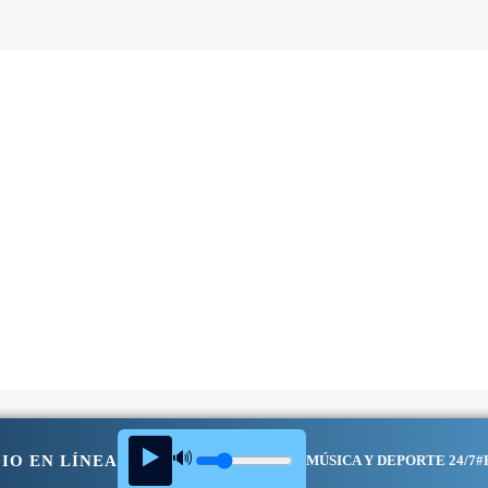
▶️
🔊
IO EN LÍNEA
MÚSICA Y DEPORTE 24/7
#