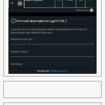
9
Referencia
?
Forma de desempate en Liga FUTVE 2
Cuando dos (o más) equipos están empatados en Puntos el
desempate será determinado por:
Diferencia de gol
Goles a favor
Victorias
Provisto por
365Scores.com