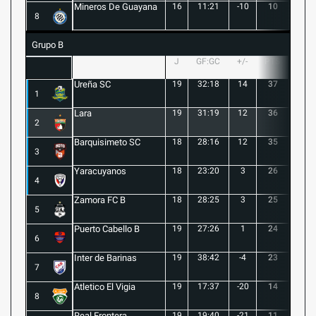
Mineros De Guayana
16
11:21
-10
10
1
8
Grupo B
J
GF:GC
+/-
PTS
G
Ureña SC
19
32:18
14
37
10
1
Lara
19
31:19
12
36
10
2
Barquisimeto SC
18
28:16
12
35
10
3
Yaracuyanos
18
23:20
3
26
7
4
Zamora FC B
18
28:25
3
25
6
5
Puerto Cabello B
19
27:26
1
24
7
6
Inter de Barinas
19
38:42
-4
23
7
7
Atletico El Vigia
19
17:37
-20
14
3
8
Real Frontera
19
19:40
-21
11
3