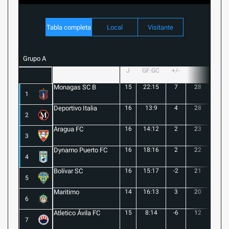
Tabla completa
Local
Visitante
Grupo A
J
GF:GC
+/-
PTS
G
Monagas SC B
15
22:15
7
28
8
1
Deportivo Italia
16
13:9
4
28
8
2
Aragua FC
16
14:12
2
23
6
3
Dynamo Puerto FC
16
18:16
2
22
5
4
Bolívar SC
16
15:17
-2
21
6
5
Maritimo
14
16:13
3
20
5
6
Atletico Ávila FC
15
8:14
-6
12
1
7