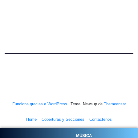
Funciona gracias a WordPress
|
Tema: Newsup de
Themeansar
Home
Coberturas y Secciones
Contáctenos
Galerías Fotográficas
NOSOTROS
Ponle Música al Deporte
MÚSICA