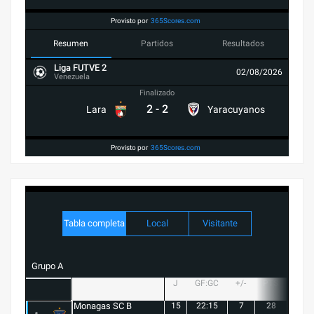
Provisto por
365Scores.com
Resumen
Partidos
Resultados
Liga FUTVE 2
02/08/2026
Venezuela
Finalizado
2
-
2
Lara
Yaracuyanos
Provisto por
365Scores.com
Tabla completa
Local
Visitante
Grupo A
J
GF:GC
+/-
PTS
G
Monagas SC B
15
22:15
7
28
8