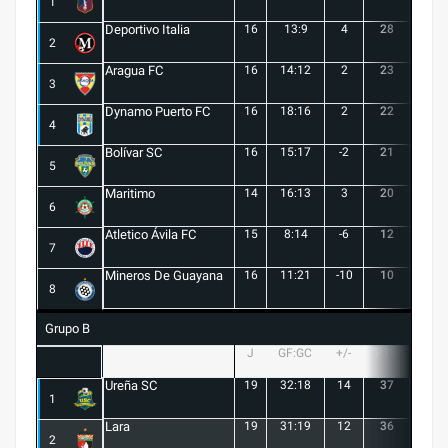
1
Deportivo Italia
16
13:9
4
28
8
2
Aragua FC
16
14:12
2
23
6
3
Dynamo Puerto FC
16
18:16
2
22
5
4
Bolívar SC
16
15:17
-2
21
6
5
Maritimo
14
16:13
3
20
5
6
Atletico Ávila FC
15
8:14
-6
12
1
7
Mineros De Guayana
16
11:21
-10
10
1
8
Grupo B
J
GF:GC
+/-
PTS
G
Ureña SC
19
32:18
14
37
10
1
Lara
19
31:19
12
36
10
2