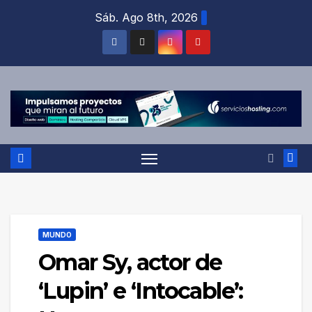
Saltar
Sáb. Ago 8th, 2026
al
contenido
MUNDO
Omar Sy, actor de
‘Lupin’ e ‘Intocable’: