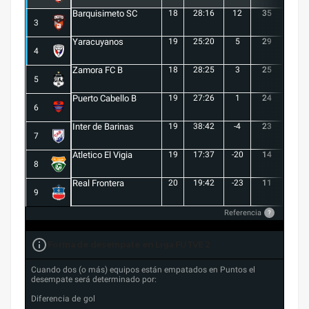
Barquisimeto SC
18
28:16
12
35
10
3
Yaracuyanos
19
25:20
5
29
8
4
Zamora FC B
18
28:25
3
25
6
5
Puerto Cabello B
19
27:26
1
24
7
6
Inter de Barinas
19
38:42
-4
23
7
7
Atletico El Vigia
19
17:37
-20
14
3
8
Real Frontera
20
19:42
-23
11
3
9
Referencia
?
Forma de desempate en Liga FUTVE 2
Cuando dos (o más) equipos están empatados en Puntos el
desempate será determinado por:
Diferencia de gol