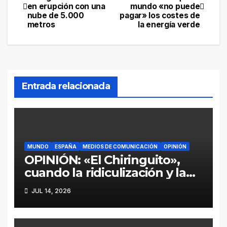
en erupción con una
mundo «no puede
de
nube de 5.000
pagar» los costes de
metros
la energía verde
entradas
Entrada relacionada
MUNDO
ESPAÑA
MEDIOS DE COMUNICACIÓN
OPINIÓN
OPINIÓN: «El Chiringuito»,
cuando la ridiculización y la
parcialidad se disfrazan de
JUL 14, 2026
periodismo deportivo