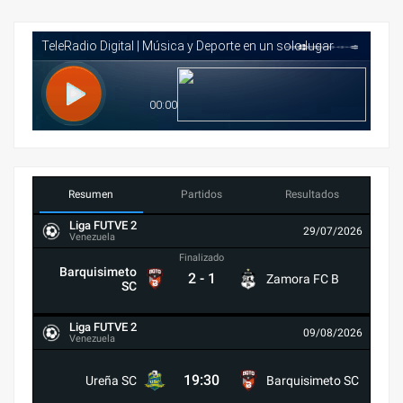
Resumen
Partidos
Resultados
Liga FUTVE 2
29/07/2026
Venezuela
Finalizado
Barquisimeto
2
-
1
Zamora FC B
SC
Liga FUTVE 2
09/08/2026
Venezuela
19:30
Ureña SC
Barquisimeto SC