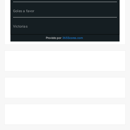
Goles a favor
Victorias
Provisto por
365Scores.com