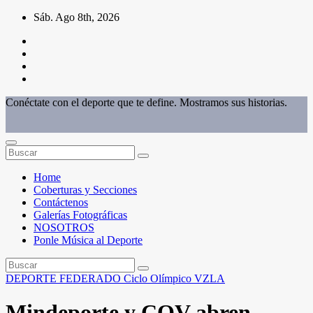
Saltar
Sáb. Ago 8th, 2026
al
contenido
Conéctate con el deporte que te define. Mostramos sus historias.
Home
Coberturas y Secciones
Contáctenos
Galerías Fotográficas
NOSOTROS
Ponle Música al Deporte
DEPORTE FEDERADO
Ciclo Olímpico
VZLA
Mindeporte y COV abren