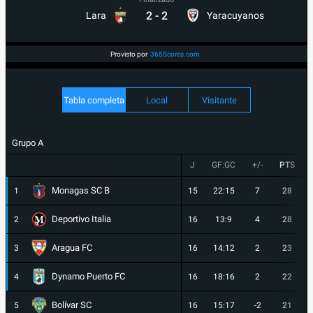
2
-
2
Lara
Yaracuyanos
Provisto por
365Scores.com
Tabla completa
Local
Visitante
Grupo A
J
GF:GC
+/-
PTS
Monagas SC B
1
15
22:15
7
28
Deportivo Italia
2
16
13:9
4
28
Aragua FC
3
16
14:12
2
23
Dynamo Puerto FC
4
16
18:16
2
22
Bolívar SC
5
16
15:17
-2
21