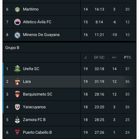
Maritimo
6
14
16:13
3
20
Atletico Ávila FC
7
15
8:14
-6
12
Mineros De Guayana
8
16
11:21
-10
10
Grupo B
J
GF:GC
+/-
PTS
Ureña SC
1
19
32:18
14
37
Lara
2
19
31:19
12
36
Barquisimeto SC
3
18
28:16
12
35
Yaracuyanos
4
18
23:20
3
26
Zamora FC B
5
18
28:25
3
25
Puerto Cabello B
6
19
27:26
1
24