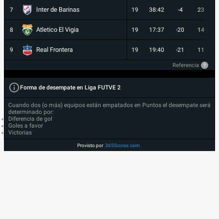
Inter de Barinas
7
19
38:42
-4
23
Atletico El Vigia
8
19
17:37
-20
14
Real Frontera
9
19
19:40
-21
11
Referencia
?
Forma de desempate en Liga FUTVE 2
Cuando dos (o más) equipos están empatados en Puntos el desempate será
determinado por:
Diferencia de gol
Goles a favor
Victorias
Provisto por
365Scores.com