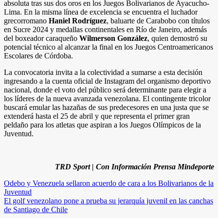
absoluta tras sus dos oros en los Juegos Bolivarianos de Ayacucho-
Lima. En la misma línea de excelencia se encuentra el luchador
grecorromano
Haniel Rodríguez
, baluarte de Carabobo con títulos
en Sucre 2024 y medallas continentales en Río de Janeiro, además
del boxeador caraqueño
Wilmerson González
, quien demostró su
potencial técnico al alcanzar la final en los Juegos Centroamericanos
Escolares de Córdoba.
La convocatoria invita a la colectividad a sumarse a esta decisión
ingresando a la cuenta oficial de Instagram del organismo deportivo
nacional, donde el voto del público será determinante para elegir a
los líderes de la nueva avanzada venezolana. El contingente tricolor
buscará emular las hazañas de sus predecesores en una justa que se
extenderá hasta el 25 de abril y que representa el primer gran
peldaño para los atletas que aspiran a los Juegos Olímpicos de la
Juventud.
TRD Sport | Con Información Prensa Mindeporte
Navegación
Odebo y Venezuela sellaron acuerdo de cara a los Bolivarianos de la
Juventud
de
El golf venezolano pone a prueba su jerarquía juvenil en las canchas
entradas
de Santiago de Chile