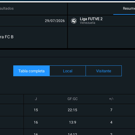
sultados
Resum
Liga FUTVE 2
29/07/2026
Venezuela
ra FC B
Tabla completa
Local
Visitante
J
GF:GC
+/-
15
22:15
7
16
13:9
4
16
14:12
2