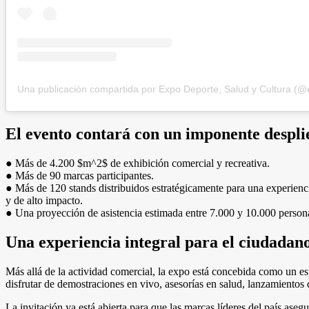
El evento contará con un imponente desplie
● Más de 4.200 $m^2$ de exhibición comercial y recreativa.
● Más de 90 marcas participantes.
● Más de 120 stands distribuidos estratégicamente para una experienci
y de alto impacto.
● Una proyección de asistencia estimada entre 7.000 y 10.000 personas 
Una experiencia integral para el ciudadan
Más allá de la actividad comercial, la expo está concebida como un espa
disfrutar de demostraciones en vivo, asesorías en salud, lanzamientos
La invitación ya está abierta para que las marcas líderes del país asegu