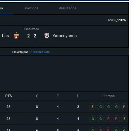
en
Partidos
Resultados
02/08/2026
Finalizado
2
-
2
Lara
Yaracuyanos
Provisto por
365Scores.com
PTS
G
E
P
Últimas
28
8
4
3
E
G
G
G
P
28
8
4
4
G
G
P
P
E
23
6
5
5
G
P
P
G
G