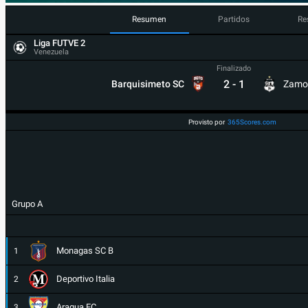
Resumen
Partidos
Re
Liga FUTVE 2
Venezuela
Finalizado
2
-
1
Barquisimeto SC
Zamo
Provisto por
365Scores.com
Grupo A
Monagas SC B
1
Deportivo Italia
2
Aragua FC
3