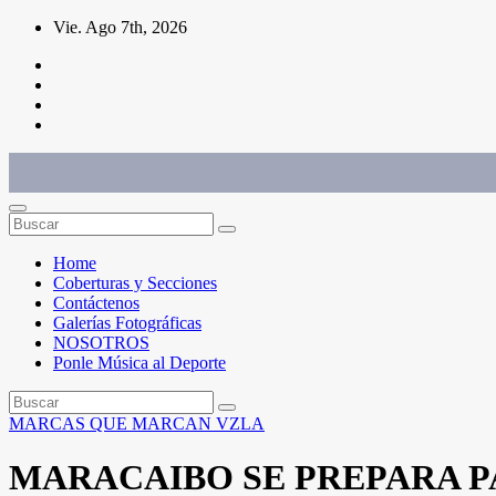
Saltar
Vie. Ago 7th, 2026
al
contenido
Conéctate con el deporte que te define. Mostramos sus historias.
Home
Coberturas y Secciones
Contáctenos
Galerías Fotográficas
NOSOTROS
Ponle Música al Deporte
MARCAS QUE MARCAN
VZLA
MARACAIBO SE PREPARA P