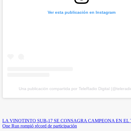
Ver esta publicación en Instagram
Una publicación compartida por TeleRadio Digital (@teleradio
Navegación
LA VINOTINTO SUB-17 SE CONSAGRA CAMPEONA EN E
One Run rompió récord de participación
de