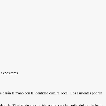
 expositores.
se darán la mano con la identidad cultural local. Los asistentes podrán
jadas: del 27 al 30 de agosto, Maracaibo será la capital del movimiento.