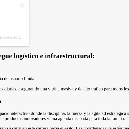
Una publicación compartida por Expo Deporte, Salud y Cultura (@expodeporteysalud)
gue logístico e infraestructural:
a de usuario fluida
diarias, asegurando una vitrina masiva y de alto tráfico para todos los
o
cio interactivo donde la disciplina, la fuerza y la agilidad estratégica 
 de productos innovadores y una agenda diseñada para toda la familia.
ren su carril en esta carrera hacia el éxito. Las coordenadas ya están fi