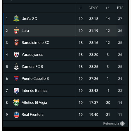
J
GF:GC
+/-
PTS
Ureña SC
1
19
32:18
14
37
Lara
2
19
31:19
12
36
Barquisimeto SC
3
18
28:16
12
35
Yaracuyanos
4
18
23:20
3
26
Zamora FC B
5
18
28:25
3
25
Puerto Cabello B
6
19
27:26
1
24
Inter de Barinas
7
19
38:42
-4
23
Atletico El Vigia
8
19
17:37
-20
14
Real Frontera
9
19
19:40
-21
11
Referencia
?