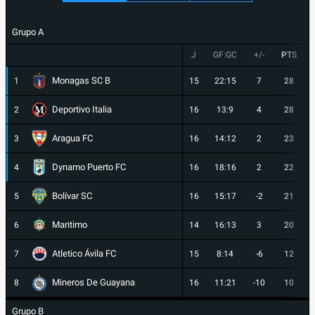
Grupo A
J
GF:GC
+/-
PTS
Monagas SC B
1
15
22:15
7
28
Deportivo Italia
2
16
13:9
4
28
Aragua FC
3
16
14:12
2
23
Dynamo Puerto FC
4
16
18:16
2
22
Bolívar SC
5
16
15:17
-2
21
Maritimo
6
14
16:13
3
20
Atletico Ávila FC
7
15
8:14
-6
12
Mineros De Guayana
8
16
11:21
-10
10
Grupo B