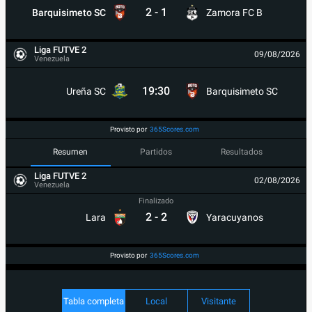
2
-
1
Barquisimeto SC
Zamora FC B
Liga FUTVE 2
09/08/2026
Venezuela
19:30
Ureña SC
Barquisimeto SC
Provisto por
365Scores.com
Resumen
Partidos
Resultados
Liga FUTVE 2
02/08/2026
Venezuela
Finalizado
2
-
2
Lara
Yaracuyanos
Provisto por
365Scores.com
Tabla completa
Local
Visitante