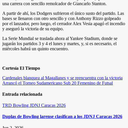
una carrera con sencillo remolcador de Giancarlo Stanton.
A partir de ahí, los Dodgers sufrieron el único susto del partido. Las
bases se llenaron con otro sencillo y con Anthony Rizzo golpeado
por el lanzador, pero luego, el cerrador Alex Vesia apagó el incendio
y aseguró la victoria de su equipo.
La Serie Mundial se traslada ahora al Yankee Stadium, donde se
jugarán los partidos 3 y 4 el lunes y martes, y, si es necesario, el
miércoles habrá un quinto encuentro.
Cortesía El Tiempo
Navegación
Cardenales blanquea al Magallanes y se reencuentra con la victoria
Arrancó el Torneo Sudamericano Sub 20 Femenino de Futsal
de
entradas
Entrada relacionada
TRD
Bowling
JDNJ Caracas 2026
Duplas de Bowling larense clasifican a los JDNJ Caracas 2026
Jun 2, 2026