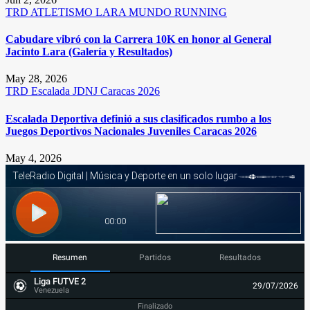
TRD
ATLETISMO
LARA
MUNDO RUNNING
Cabudare vibró con la Carrera 10K en honor al General
Jacinto Lara (Galería y Resultados)
May 28, 2026
TRD
Escalada
JDNJ Caracas 2026
Escalada Deportiva definió a sus clasificados rumbo a los
Juegos Deportivos Nacionales Juveniles Caracas 2026
May 4, 2026
Resumen
Partidos
Resultados
Liga FUTVE 2
29/07/2026
Venezuela
Finalizado