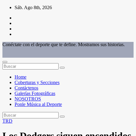
Saltar
Sáb. Ago 8th, 2026
al
contenido
Conéctate con el deporte que te define. Mostramos sus historias.
Home
Coberturas y Secciones
Contáctenos
Galerías Fotográficas
NOSOTROS
Ponle Música al Deporte
TRD
Los Dodgers siguen encendidos