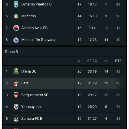
Dynamo Puerto FC
5
17
18:17
1
22
Maritimo
6
14
16:13
3
20
Atletico Ávila FC
7
16
8:14
-6
13
Mineros De Guayana
8
17
12:23
-11
10
Grupo B
J
GF:GC
+/-
PTS
Ureña SC
1
20
33:19
14
38
Lara
2
19
31:19
12
36
Barquisimeto SC
3
19
29:17
12
36
Yaracuyanos
4
19
25:20
5
29
Zamora FC B
5
19
31:27
4
28