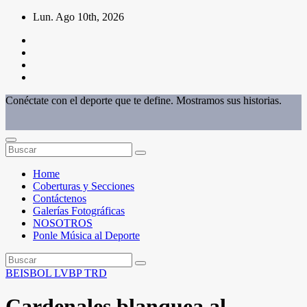
Saltar
Lun. Ago 10th, 2026
al
contenido
Conéctate con el deporte que te define. Mostramos sus historias.
Home
Coberturas y Secciones
Contáctenos
Galerías Fotográficas
NOSOTROS
Ponle Música al Deporte
BEISBOL
LVBP
TRD
Cardenales blanquea al