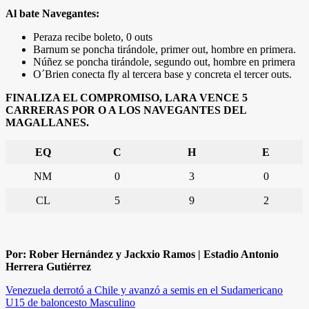
Al bate Navegantes:
Peraza recibe boleto, 0 outs
Barnum se poncha tirándole, primer out, hombre en primera.
Núñez se poncha tirándole, segundo out, hombre en primera
O´Brien conecta fly al tercera base y concreta el tercer outs.
FINALIZA EL COMPROMISO, LARA VENCE 5
CARRERAS POR O A LOS NAVEGANTES DEL
MAGALLANES.
EQ
C
H
E
NM
0
3
0
CL
5
9
2
Por: Rober Hernández y Jackxio Ramos | Estadio Antonio
Herrera Gutiérrez
Navegación
Venezuela derrotó a Chile y avanzó a semis en el Sudamericano
U15 de baloncesto Masculino