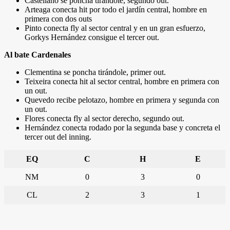
Castellano se poncha tirándole, segundo out.
Arteaga conecta hit por todo el jardín central, hombre en
primera con dos outs
Pinto conecta fly al sector central y en un gran esfuerzo,
Gorkys Hernández consigue el tercer out.
Al bate Cardenales
Clementina se poncha tirándole, primer out.
Teixeira conecta hit al sector central, hombre en primera con
un out.
Quevedo recibe pelotazo, hombre en primera y segunda con
un out.
Flores conecta fly al sector derecho, segundo out.
Hernández conecta rodado por la segunda base y concreta el
tercer out del inning.
EQ
C
H
E
NM
0
3
0
CL
2
3
1