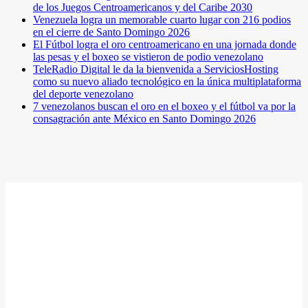
de los Juegos Centroamericanos y del Caribe 2030
Venezuela logra un memorable cuarto lugar con 216 podios
en el cierre de Santo Domingo 2026
El Fútbol logra el oro centroamericano en una jornada donde
las pesas y el boxeo se vistieron de podio venezolano
TeleRadio Digital le da la bienvenida a ServiciosHosting
como su nuevo aliado tecnológico en la única multiplataforma
del deporte venezolano
7 venezolanos buscan el oro en el boxeo y el fútbol va por la
consagración ante México en Santo Domingo 2026