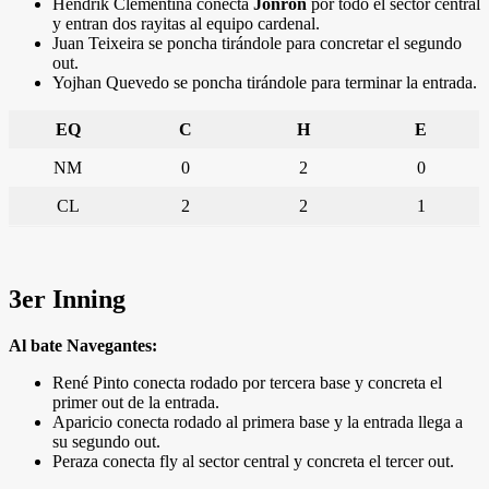
Hendrik Clementina conecta
Jonrón
por todo el sector central
y entran dos rayitas al equipo cardenal.
Juan Teixeira se poncha tirándole para concretar el segundo
out.
Yojhan Quevedo se poncha tirándole para terminar la entrada.
EQ
C
H
E
NM
0
2
0
CL
2
2
1
3er Inning
Al bate Navegantes:
René Pinto conecta rodado por tercera base y concreta el
primer out de la entrada.
Aparicio conecta rodado al primera base y la entrada llega a
su segundo out.
Peraza conecta fly al sector central y concreta el tercer out.