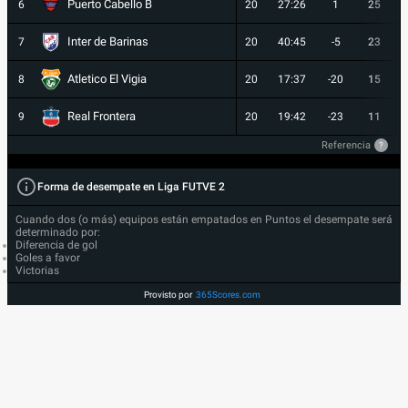
Puerto Cabello B
6
20
27:26
1
25
Inter de Barinas
7
20
40:45
-5
23
Atletico El Vigia
8
20
17:37
-20
15
Real Frontera
9
20
19:42
-23
11
Referencia
?
Forma de desempate en Liga FUTVE 2
Cuando dos (o más) equipos están empatados en Puntos el desempate será
determinado por:
Diferencia de gol
Goles a favor
Victorias
Provisto por
365Scores.com