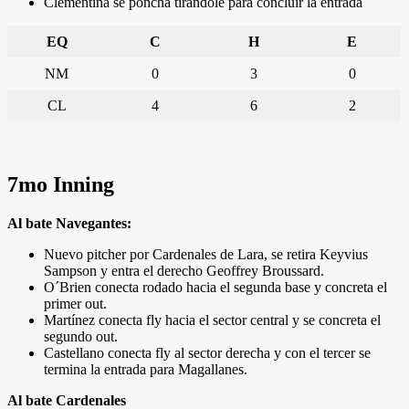
Clementina se poncha tirándole para concluir la entrada
EQ
C
H
E
NM
0
3
0
CL
4
6
2
7mo Inning
Al bate Navegantes:
Nuevo pitcher por Cardenales de Lara, se retira Keyvius
Sampson y entra el derecho Geoffrey Broussard.
O´Brien conecta rodado hacia el segunda base y concreta el
primer out.
Martínez conecta fly hacia el sector central y se concreta el
segundo out.
Castellano conecta fly al sector derecha y con el tercer se
termina la entrada para Magallanes.
Al bate Cardenales