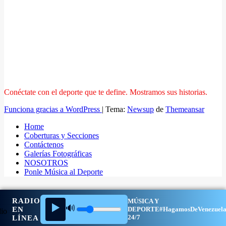
Conéctate con el deporte que te define. Mostramos sus historias.
Funciona gracias a WordPress
|
Tema:
Newsup
de
Themeansar
Home
Coberturas y Secciones
Contáctenos
Galerías Fotográficas
NOSOTROS
Ponle Música al Deporte
RADIO
MÚSICA Y
▶️
🔊
EN
DEPORTE
#HagamosDeVenezuel
24/7
LÍNEA