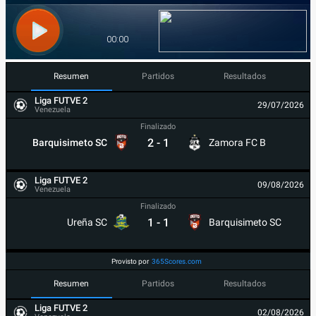
Resumen
Partidos
Resultados
Liga FUTVE 2
29/07/2026
Venezuela
Finalizado
2
-
1
Barquisimeto SC
Zamora FC B
Liga FUTVE 2
09/08/2026
Venezuela
Finalizado
1
-
1
Ureña SC
Barquisimeto SC
Provisto por
365Scores.com
Resumen
Partidos
Resultados
Liga FUTVE 2
02/08/2026