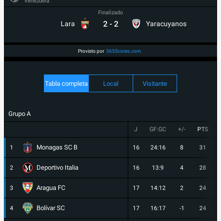
Venezuela
Finalizado
2
-
2
Lara
Yaracuyanos
Provisto por
365Scores.com
Tabla completa
Local
Visitante
Grupo A
J
GF:GC
+/-
PTS
Monagas SC B
1
16
24:16
8
31
Deportivo Italia
2
16
13:9
4
28
Aragua FC
3
17
14:12
2
24
Bolívar SC
4
17
16:17
-1
24