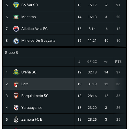
Bolívar SC
5
16
15:17
-2
21
Maritimo
6
14
16:13
3
20
Atletico Ávila FC
7
15
8:14
-6
12
Mineros De Guayana
8
16
11:21
-10
10
Grupo B
J
GF:GC
+/-
PTS
Ureña SC
1
19
32:18
14
37
Lara
2
19
31:19
12
36
Barquisimeto SC
3
18
28:16
12
35
Yaracuyanos
4
18
23:20
3
26
Zamora FC B
5
18
28:25
3
25