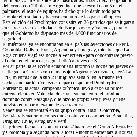
terminará con los mismos dos clasificados; Brasil, máximo ganador
del torneo con 7 títulos, o Argentina, que le escolta con 5 en el
palmarés, el resto de equipos ha dicho que lo darán todo para
cambiar el resultado y hacerse con uno de los pases olímpicos.
Esta edición del Preolímpico consistirá en 26 partidos que se jugarán
en Caracas y en las ciudades de Barquisimeto y Valencia, para lo
que el Gobierno ha dispuesto más de 4.000 funcionarios de
seguridad.
El miércoles, ya se encontraban en el país las selecciones de Perú,
Colombia, Bolivia, Brasil, Argentina y Paraguay, mientras que La
Roja chilena viajó esa noche a Venezuela «para concentrarse previo
al debut en el torneo», según indicó a través de X.
Por su parte, la selección ecuatoriana informó la noche del jueves de
su llegada a Caracas con el mensaje «Agárrate Venezuela, llegó La
Tri», mientras que la sub-23 uruguaya señaló -en la misma red
social- que partió a Venezuela «para disputar el Preolímpico».
Entretanto, la actual campeona olímpica llevó a cabo su primer
entrenamiento en Valencia, de cara a su encuentro el próximo
domingo contra Paraguay, que hizo lo propio este jueves y tiene
previsto entrenar nuevamente este viernes.
Venezuela se enfrentará en su grupo contra Brasil, Colombia,
Bolivia y Ecuador, mientras que en otra zona competirán Argentina,
Uruguay, Chile, Paraguay y Perú.
La primera fecha la disputarán este sábado por el Grupo A Ecuador
y Colombia y a segunda hora la local Vinotinto enfrentará a Bolivia,