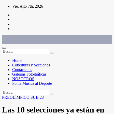
Saltar
Vie. Ago 7th, 2026
al
contenido
Conéctate con el deporte que te define. Mostramos sus historias.
Home
Coberturas y Secciones
Contáctenos
Galerías Fotográficas
NOSOTROS
Ponle Música al Deporte
PREOLÍMPICO SUB 23
Las 10 selecciones ya están en