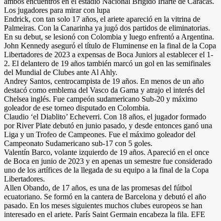
ambos encuentros en el estadio Nacional Brigido Iriarte de Caracas.
Los jugadores para mirar con lupa
Endrick, con tan solo 17 años, el ariete apareció en la vitrina de
Palmeiras. Con la Canarinha ya jugó dos partidos de eliminatorias.
En su debut, se lesionó con Colombia y luego enfrentó a Argentina.
John Kennedy aseguró el título de Fluminense en la final de la Copa
Libertadores de 2023 a expensas de Boca Juniors al establecer el 1-
2. El delantero de 19 años también marcó un gol en las semifinales
del Mundial de Clubes ante Al Ahly.
Andrey Santos, centrocampista de 19 años. En menos de un año
destacó como emblema del Vasco da Gama y atrajo el interés del
Chelsea inglés. Fue campeón sudamericano Sub-20 y máximo
goleador de ese torneo disputado en Colombia.
Claudio ‘el Diablito’ Echeverri. Con 18 años, el jugador formado
por River Plate debutó en junio pasado, y desde entonces ganó una
Liga y un Trofeo de Campeones. Fue el máximo goleador del
Campeonato Sudamericano sub-17 con 5 goles.
Valentín Barco, volante izquierdo de 19 años. Apareció en el once
de Boca en junio de 2023 y en apenas un semestre fue considerado
uno de los artífices de la llegada de su equipo a la final de la Copa
Libertadores.
Allen Obando, de 17 años, es una de las promesas del fútbol
ecuatoriano. Se formó en la cantera de Barcelona y debutó el año
pasado. En los meses siguientes muchos clubes europeos se han
interesado en el ariete. París Saint Germain encabeza la fila. EFE