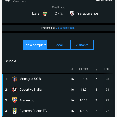
Venezuela
Finalizado
2
-
2
Lara
Yaracuyanos
Provisto por
365Scores.com
Tabla completa
Local
Visitante
Grupo A
J
GF:GC
+/-
PTS
Monagas SC B
1
15
22:15
7
28
Deportivo Italia
2
16
13:9
4
28
Aragua FC
3
16
14:12
2
23
Dynamo Puerto FC
4
16
18:16
2
22