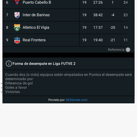
Puerto Cabello B
6
19
27:26
1
24
Inter de Barinas
7
19
38:42
-4
23
Atletico El Vigia
8
19
17:37
-20
14
Real Frontera
9
19
19:40
-21
11
Referencia
?
Forma de desempate en Liga FUTVE 2
Cuando dos (o más) equipos están empatados en Puntos el desempate será
determinado por:
Diferencia de gol
Goles a favor
Victorias
Provisto por
365Scores.com