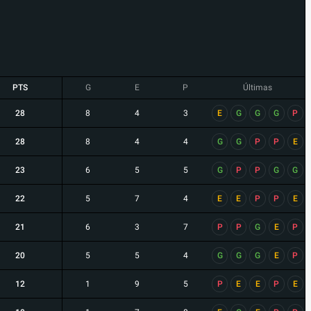
PTS
G
E
P
Últimas
28
8
4
3
E
G
G
G
P
28
8
4
4
G
G
P
P
E
23
6
5
5
G
P
P
G
G
22
5
7
4
E
E
P
P
E
21
6
3
7
P
P
G
E
P
20
5
5
4
G
G
G
E
P
12
1
9
5
P
E
E
P
E