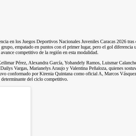
ncia en los Juegos Deportivos Nacionales Juveniles Caracas 2026 tras c
su grupo, empatado en puntos con el primer lugar, pero el gol diferenci
el avance competitivo de la región en esta modalidad.
, Keilimar Pérez, Alexandra García, Yohandely Ramos, Luismar Calanc
ilys Vargas, Marianelys Araujo y Valentina Peñaloza, quienes sostuvie
estuvo conformado por Kirenia Quintana como oficial A, Marcos Vásque
 determinante del ciclo competitivo.