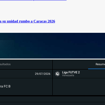
rma su unidad rumbo a Caracas 2026
sultados
Resum
Liga FUTVE 2
29/07/2026
Venezuela
ra FC B