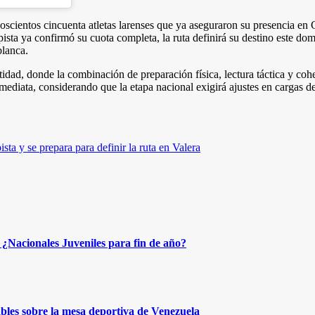
scientos cincuenta atletas larenses que ya aseguraron su presencia en 
e pista ya confirmó su cuota completa, la ruta definirá su destino este 
blanca.
tidad, donde la combinación de preparación física, lectura táctica y coh
nmediata, considerando que la etapa nacional exigirá ajustes en cargas de
a y se prepara para definir la ruta en Valera
¿Nacionales Juveniles para fin de año?
bles sobre la mesa deportiva de Venezuela