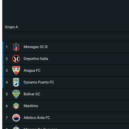
Grupo A
Monagas SC B
1
Deportivo Italia
2
Aragua FC
3
Dynamo Puerto FC
4
Bolívar SC
5
Maritimo
6
Atletico Ávila FC
7