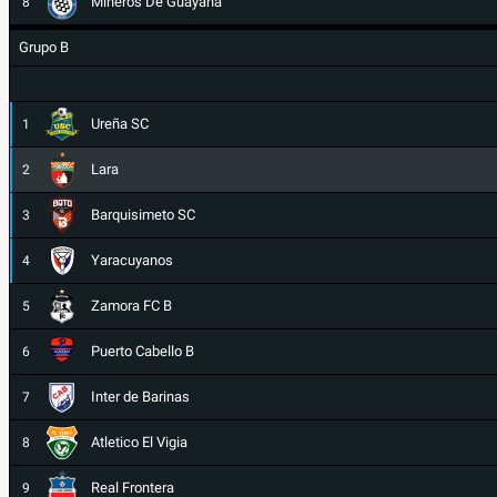
Mineros De Guayana
8
Grupo B
Ureña SC
1
Lara
2
Barquisimeto SC
3
Yaracuyanos
4
Zamora FC B
5
Puerto Cabello B
6
Inter de Barinas
7
Atletico El Vigia
8
Real Frontera
9