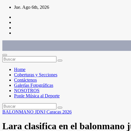
Saltar
Jue. Ago 6th, 2026
al
contenido
Conéctate con el deporte que te define. Mostramos sus historias.
Home
Coberturas y Secciones
Contáctenos
Galerías Fotográficas
NOSOTROS
Ponle Música al Deporte
BALONMANO
JDNJ Caracas 2026
Lara clasifica en el balonmano