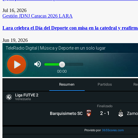
Jul 16, 2026
Gestión
JDNJ Caracas 2026
LARA
Lara celebra el Día del Deporte con misa en la catedral y reafi
Jun 19, 2026
Resumen
Partidos
Re
Liga FUTVE 2
Venezuela
Finalizado
2
-
1
Barquisimeto SC
Zamo
Provisto por
365Scores.com