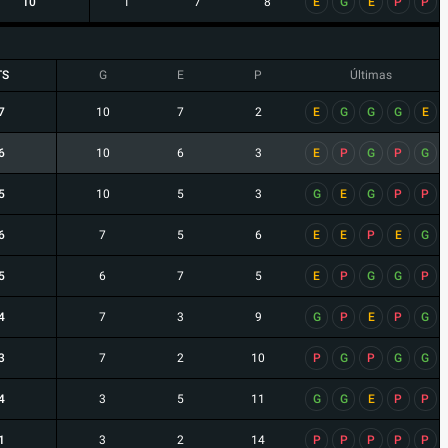
10
1
7
8
E
G
E
P
P
TS
G
E
P
Últimas
7
10
7
2
E
G
G
G
E
6
10
6
3
E
P
G
P
G
5
10
5
3
G
E
G
P
P
6
7
5
6
E
E
P
E
G
5
6
7
5
E
P
G
G
P
4
7
3
9
G
P
E
P
G
3
7
2
10
P
G
P
G
G
4
3
5
11
G
G
E
P
P
1
3
2
14
P
P
P
P
P