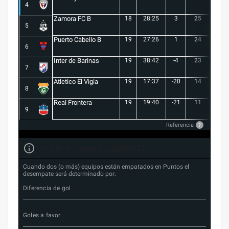
4
Zamora FC B
18
28:25
3
25
6
5
Puerto Cabello B
19
27:26
1
24
7
6
Inter de Barinas
19
38:42
-4
23
7
7
Atletico El Vigia
19
17:37
-20
14
3
8
Real Frontera
19
19:40
-21
11
3
9
Referencia
?
Forma de desempate en Liga FUTVE 2
Cuando dos (o más) equipos están empatados en Puntos el
desempate será determinado por:
Diferencia de gol
Goles a favor