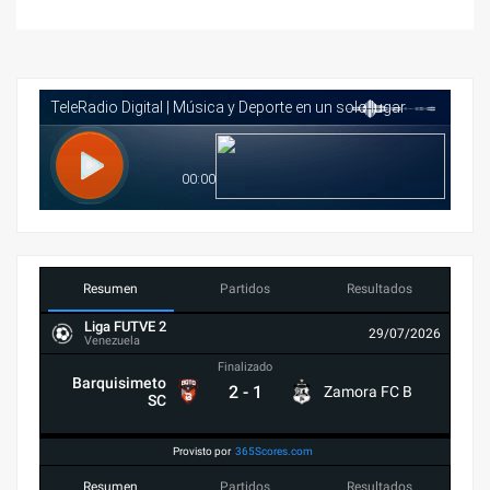
Resumen
Partidos
Resultados
Liga FUTVE 2
29/07/2026
Venezuela
Finalizado
Barquisimeto
2
-
1
Zamora FC B
SC
Provisto por
365Scores.com
Resumen
Partidos
Resultados