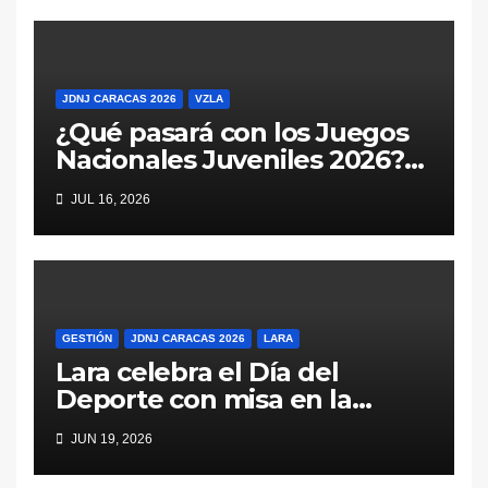
JDNJ CARACAS 2026
VZLA
¿Qué pasará con los Juegos
Nacionales Juveniles 2026?
Las variables sobre la mesa
JUL 16, 2026
deportiva de Venezuela
GESTIÓN
JDNJ CARACAS 2026
LARA
Lara celebra el Día del
Deporte con misa en la
catedral y reafirma su unidad
JUN 19, 2026
rumbo a Caracas 2026