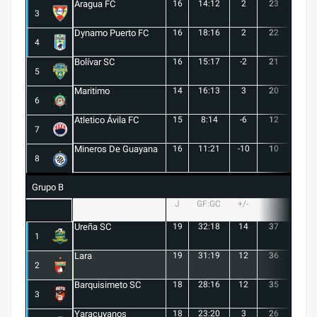
Aragua FC
16
14:12
2
23
6
3
Dynamo Puerto FC
16
18:16
2
22
5
4
Bolívar SC
16
15:17
-2
21
6
5
Maritimo
14
16:13
3
20
5
6
Atletico Ávila FC
15
8:14
-6
12
1
7
Mineros De Guayana
16
11:21
-10
10
1
8
Grupo B
J
GF:GC
+/-
PTS
G
Ureña SC
19
32:18
14
37
10
1
Lara
19
31:19
12
36
10
2
Barquisimeto SC
18
28:16
12
35
10
3
Yaracuyanos
18
23:20
3
26
7