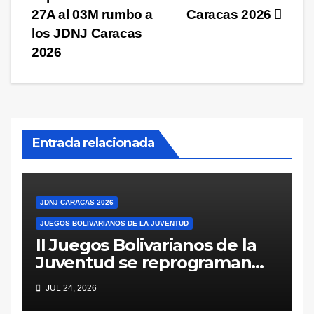
entradas
27A al 03M rumbo a
Caracas 2026
los JDNJ Caracas
2026
Entrada relacionada
JDNJ CARACAS 2026
JUEGOS BOLIVARIANOS DE LA JUVENTUD
II Juegos Bolivarianos de la
Juventud se reprograman
para 2027 ¿Nacionales
JUL 24, 2026
Juveniles para fin de año?