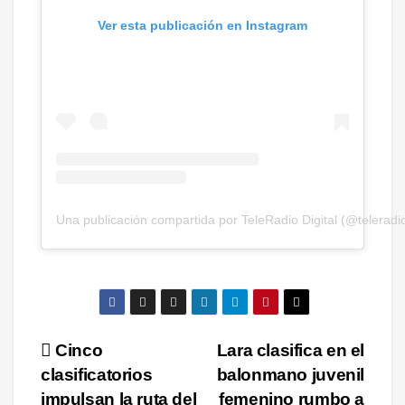
Ver esta publicación en Instagram
Una publicación compartida por TeleRadio Digital (@teleradio
Navegación
Cinco
Lara clasifica en el
clasificatorios
balonmano juvenil
de
impulsan la ruta del
femenino rumbo a