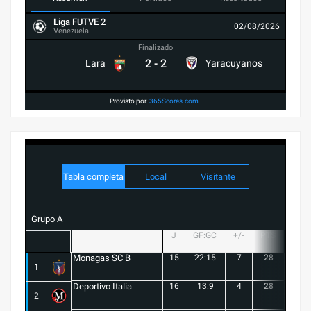
Liga FUTVE 2
02/08/2026
Venezuela
Finalizado
2
-
2
Lara
Yaracuyanos
Provisto por
365Scores.com
Tabla completa
Local
Visitante
Grupo A
J
GF:GC
+/-
PTS
G
Monagas SC B
15
22:15
7
28
8
1
Deportivo Italia
16
13:9
4
28
8
2