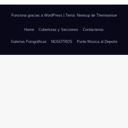
Funciona gracias a WordPress
|
Tema: Newsup de
Themeansar
Home
Coberturas y Secciones
Contáctenos
Galerías Fotográficas
NOSOTROS
Ponle Música al Deporte