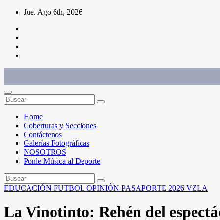
Saltar
Jue. Ago 6th, 2026
al
contenido
Conéctate con el deporte que te define. Mostramos sus historias.
Home
Coberturas y Secciones
Contáctenos
Galerías Fotográficas
NOSOTROS
Ponle Música al Deporte
EDUCACIÓN
FUTBOL
OPINIÓN
PASAPORTE 2026
VZLA
La Vinotinto: Rehén del espectác