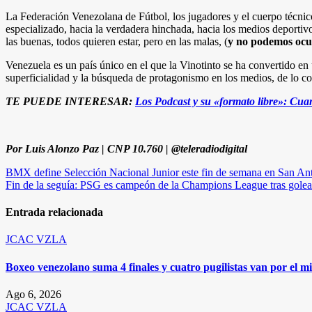
La Federación Venezolana de Fútbol, los jugadores y el cuerpo técnico
especializado, hacia la verdadera hinchada, hacia los medios deportiv
las buenas, todos quieren estar, pero en las malas, (
y no podemos ocul
Venezuela es un país único en el que la Vinotinto se ha convertido en
superficialidad y la búsqueda de protagonismo en los medios, de lo co
TE PUEDE INTERESAR:
Los Podcast y su «formato libre»: Cua
Por Luis Alonzo Paz | CNP 10.760 | @teleradiodigital
Navegación
BMX define Selección Nacional Junior este fin de semana en San Ant
Fin de la seguía: PSG es campeón de la Champions League tras golear
de
entradas
Entrada relacionada
JCAC
VZLA
Boxeo venezolano suma 4 finales y cuatro pugilistas van por el 
Ago 6, 2026
JCAC
VZLA