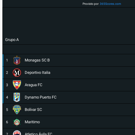
Provisto por
365Scores.com
Grupo A
Monagas SC B
1
Deportivo Italia
2
Aragua FC
3
Dynamo Puerto FC
4
Bolívar SC
5
Maritimo
6
Atletico Ávila FC
7