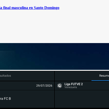
 la final masculina en Santo Domingo
sultados
Resum
Liga FUTVE 2
29/07/2026
Venezuela
ra FC B