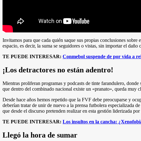
Invitamos para que cada quién saque sus propias conclusiones sobre el 
espacio, es decir, la suma se seguidores o vistas, sin importar el daño
TE PUEDE INTERESAR:
Conmebol suspende de por vida a re
¡Los detractores no están adentro!
Mientras proliferan programas y podcasts de tinte farandulero, donde s
que dentro del combinado nacional existe un «pranato», queda muy clar
Desde hace años hemos repetido que la FVF debe preocuparse y ocuparse 
deberían tratar de unir de nuevo a la prensa futbolera especializada d
que desde el discurso pretenden realizar en esta gestión liderizada po
TE PUEDE INTERESAR:
Los insultos en la cancha: ¿Xenofobi
Llegó la hora de sumar