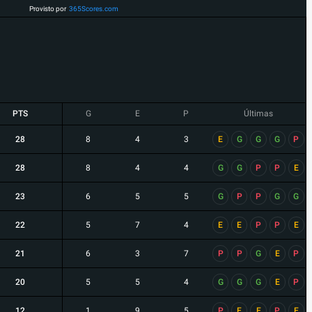
Provisto por
365Scores.com
PTS
G
E
P
Últimas
28
8
4
3
E
G
G
G
P
28
8
4
4
G
G
P
P
E
23
6
5
5
G
P
P
G
G
22
5
7
4
E
E
P
P
E
21
6
3
7
P
P
G
E
P
20
5
5
4
G
G
G
E
P
12
1
9
5
P
E
E
P
E