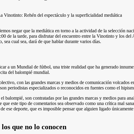
a Vinotinto: Rehén del espectáculo y la superficialidad mediática
mos negar que la mediática en torno a la actividad de la selección naci
6:00 de la tarde, para disfrutar del encuentro entre la Vinotinto y los d
o, sea cual sea, dará de que hablar durante varios días.
car a un Mundial de fútbol, una triste realidad que ha generado innumer
 cita del balompié mundial.
 colectivo, con las grandes marcas y medios de comunicación volcados e
son periodistas especializados o reconocidos en fuentes como el hipismo
l balompié, son contratadas por las grandes marcas y medios para anali
, de que este tipo de comentarios sea observado como una crítica mal san
 de ese deporte, que es imposible pensar que alguien ligado únicamente al
 los que no lo conocen