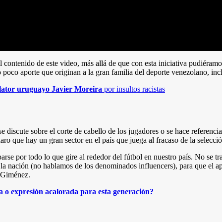
contenido de este video, más allá de que con esta iniciativa pudiéramos
 o poco aporte que originan a la gran familia del deporte venezolano, inc
lator uruguayo Javier Moreira
por insultos racistas
e discute sobre el corte de cabello de los jugadores o se hace referenc
o que hay un gran sector en el país que juega al fracaso de la selecció
por todo lo que gire al rededor del fútbol en nuestro país. No se trata
e la nación (no hablamos de los denominados influencers), para que el ap
r Giménez.
a o expresión acalorada para esta generación?