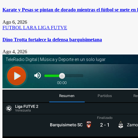
Karate y Pesas se pintan de dorado mientras el fútbol se mete en
Ago 6, 2026
FUTBOL
LARA
LIGA FUTVE
Dino Trotta fortalece la defensa barquisimetana
Ago 4, 2026
Resumen
Partidos
Re
Liga FUTVE 2
Venezuela
Finalizado
2
-
1
Barquisimeto SC
Zamo