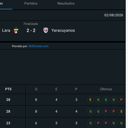
en
Partidos
Resultados
02/08/2026
Finalizado
2
-
2
Lara
Yaracuyanos
Provisto por
365Scores.com
PTS
G
E
P
Últimas
28
8
4
3
E
G
G
G
P
28
8
4
4
G
G
P
P
E
23
6
5
5
G
P
P
G
G