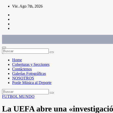
Saltar
Vie. Ago 7th, 2026
al
contenido
Conéctate con el deporte que te define. Mostramos sus historias.
Home
Coberturas y Secciones
Contáctenos
Galerías Fotográficas
NOSOTROS
Ponle Música al Deporte
FUTBOL
MUNDO
La UEFA abre una «investigació