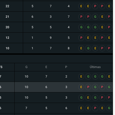
22
5
7
4
E
E
P
P
E
21
6
3
7
P
P
G
E
P
20
5
5
4
G
G
G
E
P
12
1
9
5
P
E
E
P
E
10
1
7
8
E
G
E
P
P
TS
G
E
P
Últimas
7
10
7
2
E
G
G
G
E
6
10
6
3
E
P
G
P
G
5
10
5
3
G
E
G
P
P
6
7
5
6
E
E
P
E
G