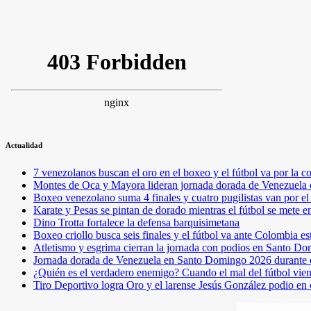
Actualidad
7 venezolanos buscan el oro en el boxeo y el fútbol va por l
Montes de Oca y Mayora lideran jornada dorada de Venezuel
Boxeo venezolano suma 4 finales y cuatro pugilistas van por 
Karate y Pesas se pintan de dorado mientras el fútbol se mete 
Dino Trotta fortalece la defensa barquisimetana
Boxeo criollo busca seis finales y el fútbol va ante Colombia es
Atletismo y esgrima cierran la jornada con podios en Santo D
Jornada dorada de Venezuela en Santo Domingo 2026 durante e
¿Quién es el verdadero enemigo? Cuando el mal del fútbol vie
Tiro Deportivo logra Oro y el larense Jesús González podio en