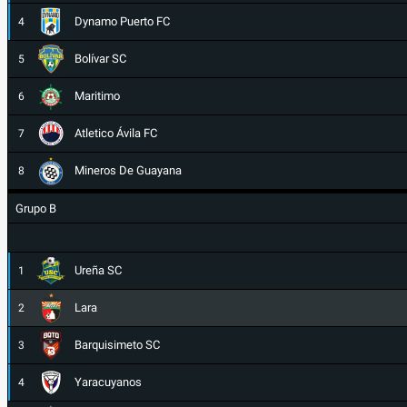
Dynamo Puerto FC
4
Bolívar SC
5
Maritimo
6
Atletico Ávila FC
7
Mineros De Guayana
8
Grupo B
Ureña SC
1
Lara
2
Barquisimeto SC
3
Yaracuyanos
4