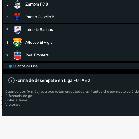
Zamora FC B
5
Puerto Cabello B
6
Inter de Barinas
7
Atletico El Vigia
8
Real Frontera
9
Cuartos de Final
Forma de desempate en Liga FUTVE 2
Cuando dos (o más) equipos están empatados en Puntos el desempate será de
Diferencia de gol
Goles a favor
Victorias