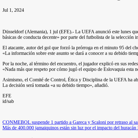
Jul 1, 2024
Düsseldorf (Alemania), 1 jul (EFE).- La UEFA anunció este lunes que u
básicas de conducta decente» por parte del futbolista de la selección 
El atacante, autor del gol que forzó la prórroga en el minuto 95 del c
«La información sobre este asunto se dará a conocer a su debido tiemp
Por la noche, al término del encuentro, el jugador explicó en sus rede
«Nada más que respeto por cómo jugó el equipo de Eslovaquia esta n
Asimismo, el Comité de Control, Ética y Disciplina de la UEFA ha abie
La decisión será tomada «a su debido tiempo», añadió.
EFE
id/sab
Navegación
CONMEBOL suspende 1 partido a Gareca y Scaloni por retraso al sal
Más de 400.000 jamaiquinos están sin luz por el impacto del huracán
de