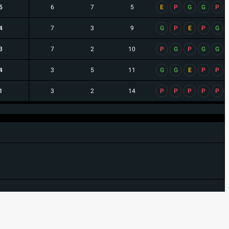
5
6
7
5
E
P
G
G
P
4
7
3
9
G
P
E
P
G
3
7
2
10
P
G
P
G
G
4
3
5
11
G
G
E
P
P
1
3
2
14
P
P
P
P
P