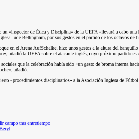
n «inspector de Ética y Disciplina» de la UEFA «llevará a cabo una inv
inglesa Jude Bellingham, por sus gestos en el partido de los octavos de
hoque en el Arena AufSchalke, hizo unos gestos a la altura del banquill
o», añadió la UEFA sobre el atacante inglés, cuyo próximo partido es el
s sociales que la celebración había sido «un gesto de broma interna hac
oche», añadió.
rto «procedimientos disciplinarios» a la Asociación Inglesa de Fútbol p
ir campo tras entretiempo
 Beryl