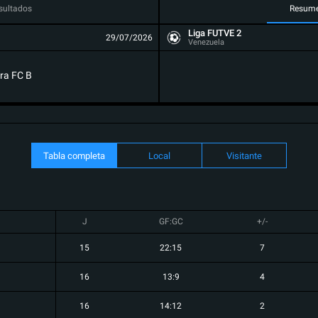
sultados
Resum
Liga FUTVE 2
29/07/2026
Venezuela
ra FC B
Tabla completa
Local
Visitante
J
GF:GC
+/-
15
22:15
7
16
13:9
4
16
14:12
2