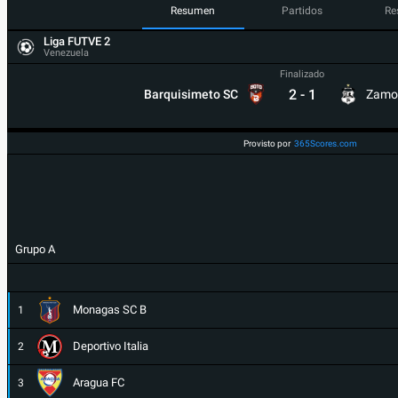
Resumen
Partidos
Re
Liga FUTVE 2
Venezuela
Finalizado
2
-
1
Barquisimeto SC
Zamo
Provisto por
365Scores.com
Grupo A
Monagas SC B
1
Deportivo Italia
2
Aragua FC
3