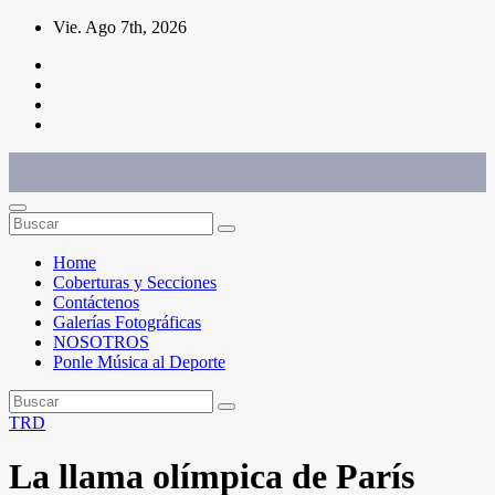
Saltar
Vie. Ago 7th, 2026
al
contenido
Conéctate con el deporte que te define. Mostramos sus historias.
Home
Coberturas y Secciones
Contáctenos
Galerías Fotográficas
NOSOTROS
Ponle Música al Deporte
TRD
La llama olímpica de París