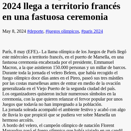
2024 llega a territorio francés
en una fastuosa ceremonia
May 8, 2024
#deporte
,
#juegos olimpicos
,
#paris 2024
París, 8 may (EFE).- La llama olímpica de los Juegos de París llegó
este miércoles a territorio francés, en el puerto de Marsella, en una
fastuosa ceremonia encabezada por el presidente, Emmanuel
Macron, a la que asistieron 150.000 personas y un millar de barcos.
Durante toda la jornada el velero Belem, que había recogido el
fuego olímpico doce días antes en el Pireo, paseó sus tres mástiles
por las costas marsellesas antes de entrar en medio de la ovación
generalizada en el Viejo Puerto de la segunda ciudad del país.
Los organizadores quisieron incluir numerosos símbolos en la
ceremonia, con la que quieren relanzar el fervor popular por unos
Juegos que todavía no han impregnado a la población.
La jornada soleada acompañó el ambiente festivo y acabó con algo
de lluvia lo que propició que se pudiera ver sobre Marsella un
hermoso arcoíris.
A bordo del velero, el campeón olímpico de natación Florent
Manaudou pasó el fuego olímpico que había viajado en un candil