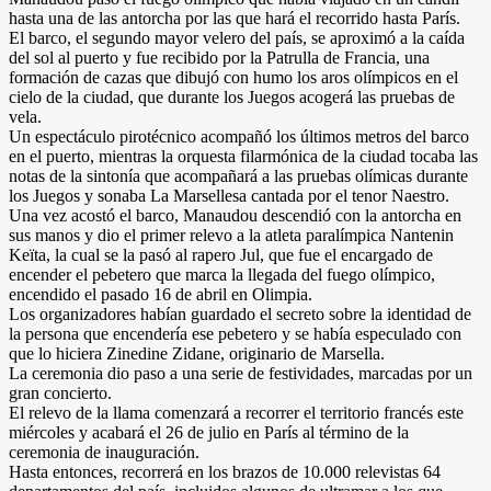
hasta una de las antorcha por las que hará el recorrido hasta París.
El barco, el segundo mayor velero del país, se aproximó a la caída
del sol al puerto y fue recibido por la Patrulla de Francia, una
formación de cazas que dibujó con humo los aros olímpicos en el
cielo de la ciudad, que durante los Juegos acogerá las pruebas de
vela.
Un espectáculo pirotécnico acompañó los últimos metros del barco
en el puerto, mientras la orquesta filarmónica de la ciudad tocaba las
notas de la sintonía que acompañará a las pruebas olímicas durante
los Juegos y sonaba La Marsellesa cantada por el tenor Naestro.
Una vez acostó el barco, Manaudou descendió con la antorcha en
sus manos y dio el primer relevo a la atleta paralímpica Nantenin
Keïta, la cual se la pasó al rapero Jul, que fue el encargado de
encender el pebetero que marca la llegada del fuego olímpico,
encendido el pasado 16 de abril en Olimpia.
Los organizadores habían guardado el secreto sobre la identidad de
la persona que encendería ese pebetero y se había especulado con
que lo hiciera Zinedine Zidane, originario de Marsella.
La ceremonia dio paso a una serie de festividades, marcadas por un
gran concierto.
El relevo de la llama comenzará a recorrer el territorio francés este
miércoles y acabará el 26 de julio en París al término de la
ceremonia de inauguración.
Hasta entonces, recorrerá en los brazos de 10.000 relevistas 64