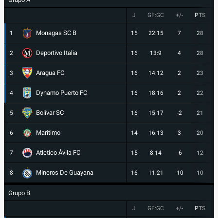
J
GF:GC
+/-
PTS
Monagas SC B
1
15
22:15
7
28
Deportivo Italia
2
16
13:9
4
28
Aragua FC
3
16
14:12
2
23
Dynamo Puerto FC
4
16
18:16
2
22
Bolívar SC
5
16
15:17
-2
21
Maritimo
6
14
16:13
3
20
Atletico Ávila FC
7
15
8:14
-6
12
Mineros De Guayana
8
16
11:21
-10
10
Grupo B
J
GF:GC
+/-
PTS