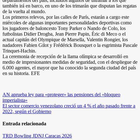
departamentos del país, incluidos algunos de ultramar a los que
también irá en barco, en uno de los trimarán que disputan las regatas
de la vuelta al mundo.
Los primeros relevos, por las calles de París, estarán a cargo este
miércoles de algunas importantes personalidades deportivas como
los jugadores de baloncesto Tony Parker o Nando de Colo, los
futbolistas Didier Drogba, Jean Pierre Papin, Éric di Meco o el
actual capitán del Olympique de Marsella, Valentin Rongier, los
nadadores Fabien Gilot y Frédérick Bousquet o la esgrimista Pascale
Trinquet-Hachin.
La ceremonia de recepción de la llama olímpica se desarrolló en
medio de impresionantes medidas de seguridad, con el despliegue de
6.000 agentes, el mayor que ha conocido la segunda ciudad del país
en su historia. EFE
Navegación
AN aprueba ley para «proteger» las pensiones del «bloqueo
imperialista»
de
El sector comercio venezolano creció un 4 % el año pasado frente a
entradas
2022, según el Gobierno
Entrada relacionada
TRD
Bowling
JDNJ Caracas 2026