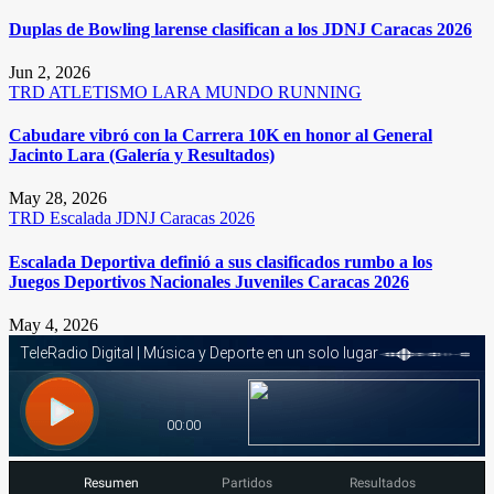
Duplas de Bowling larense clasifican a los JDNJ Caracas 2026
Jun 2, 2026
TRD
ATLETISMO
LARA
MUNDO RUNNING
Cabudare vibró con la Carrera 10K en honor al General
Jacinto Lara (Galería y Resultados)
May 28, 2026
TRD
Escalada
JDNJ Caracas 2026
Escalada Deportiva definió a sus clasificados rumbo a los
Juegos Deportivos Nacionales Juveniles Caracas 2026
May 4, 2026
Resumen
Partidos
Resultados