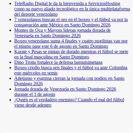
TeleRadio Digital le da la bienvenida a ServiciosHosting
como su nuevo aliado tecnológico en la única multiplataforma
del deporte venezolano
7 venezolanos buscan el oro en el boxeo y el fútbol va por la
consagración ante México en Santo Domingo 2026
Montes de Oca y Mayora lideran jornada dorada de
Venezuela en Santo Domingo 2026
Boxeo venezolano suma 4 finales y cuatro pugilistas van por
el mismo pase este 6 de agosto en Santo Domingo
Karate y Pesas se pintan de dorado mientras el fútbol se mete
en la final masculina en Santo Domingo
Dino Trotta fortalece la defensa barquisimetana
Boxeo criollo busca seis finales y el fútbol va ante Colombia
este miércoles en semis
Atletismo y esgrima cierran la jornada con podios en Santo
Domingo 2026
Jornada dorada de Venezuela en Santo Domingo 2026
durante el 3 de agosto
¿Quién es el verdadero enemigo? Cuando el mal del fútbol
viene desde adentro