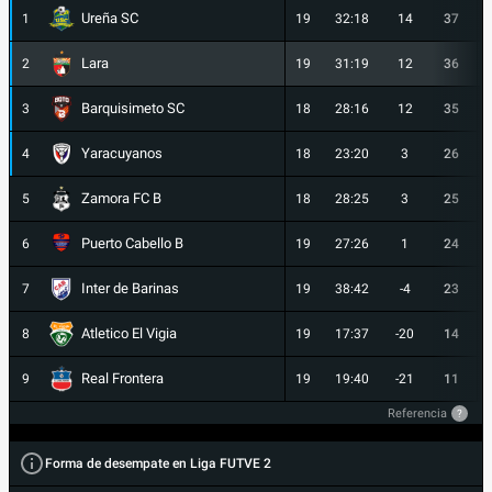
Ureña SC
1
19
32:18
14
37
Lara
2
19
31:19
12
36
Barquisimeto SC
3
18
28:16
12
35
Yaracuyanos
4
18
23:20
3
26
Zamora FC B
5
18
28:25
3
25
Puerto Cabello B
6
19
27:26
1
24
Inter de Barinas
7
19
38:42
-4
23
Atletico El Vigia
8
19
17:37
-20
14
Real Frontera
9
19
19:40
-21
11
Referencia
?
Forma de desempate en Liga FUTVE 2