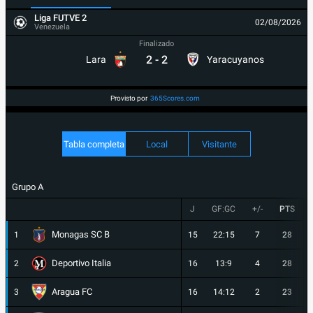
Liga FUTVE 2
02/08/2026
Venezuela
Finalizado
2
-
2
Lara
Yaracuyanos
Provisto por
365Scores.com
Tabla completa
Local
Visitante
Grupo A
J
GF:GC
+/-
PTS
Monagas SC B
1
15
22:15
7
28
Deportivo Italia
2
16
13:9
4
28
Aragua FC
3
16
14:12
2
23