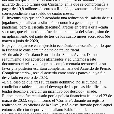
acuerdo del club turinés con Cristiano, en la que se comprometía a
pagar de 19,8 millones de euros a Ronaldo, exactamente el importe
correspondiente a su sueldo de cuatro meses.
El Juventus dijo que había acordado una reducción del salario de sus
jugadores para aliviar la situación económica generada por la
pandemia, pero la Fiscalía descubrió, gracias en parte a esta «carta
secreta», que el acuerdo no fue de una renuncia del salario, sino de
un aplazamiento del pago de tres de los cuatro meses acordados (de
marzo a junio de 2020).
El pago no aparece en el ejercicio económico de ese año, por lo que
la Fiscalía lo considera un delito de fraude fiscal.
«Estimado Sr. Cristiano Ronaldo dos Santos Aveiro. Damos
seguimiento a los acuerdos alcanzados y adjuntamos a este
documento el relativo a la prima complementaria reconocida a su
favor y la posterior escritura complementaria del Acuerdo de Premio
Complementario», reza el acuerdo entre ambas partes que ya fue
desvelado en enero de 2023.
«En el caso de que, tras su traslado definitivo, no se cumpla la
condición establecida para el devengo de las primas identificadas,
tendrá derecho a percibir un incentivo por despido», añade.
El documento fue requisado por la policía financiera italiana el 23 de
marzo de 2022, según informó el ‘Corriere’, durante un registro
realizado en las oficinas de la ‘Juve’, y sólo está firmado por el aquel
entonces director deportivo, el italiano Fabio Paratici.