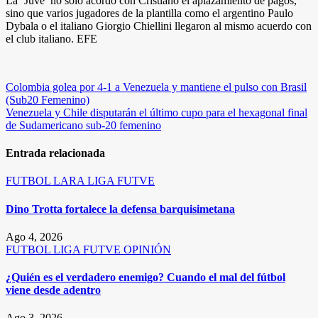
La ‘Juve’ no solo acordó con Cristiano el aplazamiento de pagos,
sino que varios jugadores de la plantilla como el argentino Paulo
Dybala o el italiano Giorgio Chiellini llegaron al mismo acuerdo con
el club italiano. EFE
Navegación
Colombia golea por 4-1 a Venezuela y mantiene el pulso con Brasil
(Sub20 Femenino)
de
Venezuela y Chile disputarán el último cupo para el hexagonal final
entradas
de Sudamericano sub-20 femenino
Entrada relacionada
FUTBOL
LARA
LIGA FUTVE
Dino Trotta fortalece la defensa barquisimetana
Ago 4, 2026
FUTBOL
LIGA FUTVE
OPINIÓN
¿Quién es el verdadero enemigo? Cuando el mal del fútbol
viene desde adentro
Ago 3, 2026