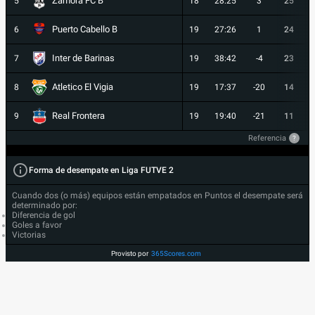
Zamora FC B
5
18
28:25
3
25
Puerto Cabello B
6
19
27:26
1
24
Inter de Barinas
7
19
38:42
-4
23
Atletico El Vigia
8
19
17:37
-20
14
Real Frontera
9
19
19:40
-21
11
Referencia
?
Forma de desempate en Liga FUTVE 2
Cuando dos (o más) equipos están empatados en Puntos el desempate será
determinado por:
Diferencia de gol
Goles a favor
Victorias
Provisto por
365Scores.com