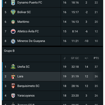
Dynamo Puerto FC
4
16
18:16
2
22
Bolívar SC
5
16
15:17
-2
21
Maritimo
6
14
16:13
3
20
Atletico Ávila FC
7
15
8:14
-6
12
Mineros De Guayana
8
16
11:21
-10
10
Grupo B
J
GF:GC
+/-
PTS
Ureña SC
1
19
32:18
14
37
Lara
2
19
31:19
12
36
Barquisimeto SC
3
18
28:16
12
35
Yaracuyanos
4
18
23:20
3
26