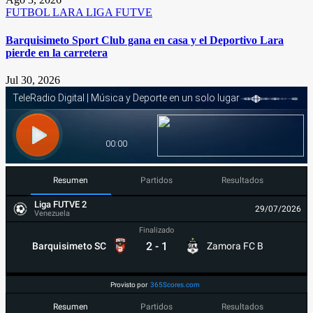
FUTBOL
LARA
LIGA FUTVE
Barquisimeto Sport Club gana en casa y el Deportivo Lara
pierde en la carretera
Jul 30, 2026
Resumen
Partidos
Resultados
Liga FUTVE 2
29/07/2026
Venezuela
Finalizado
2
-
1
Barquisimeto SC
Zamora FC B
Provisto por
365Scores.com
Resumen
Partidos
Resultados