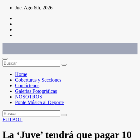
Saltar
Jue. Ago 6th, 2026
al
contenido
Conéctate con el deporte que te define. Mostramos sus historias.
Home
Coberturas y Secciones
Contáctenos
Galerías Fotográficas
NOSOTROS
Ponle Música al Deporte
FUTBOL
La ‘Juve’ tendrá que pagar 10