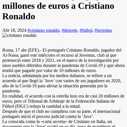
millones de euros a Cristiano
Ronaldo
Abr 18, 2024
#cristiano ronaldo
,
#deporte
,
#futbol
,
#juventus
Roma, 17 abr (EFE).- El portugués Cristiano Ronaldo, jugador del
Al-Nassr, ganó este miércoles el recurso al Juventus, club al que
perteneció entre 2018 y 2021, en el marco de la investigación por
unos sueldos diferidos durante la pandemia de Covid-19 y que ahora
tendrá que pagarle por valor de 10 millones de euros.
La noticia, adelantada por los medios italianos, se refiere a un
acuerdo al que llegó la ‘Juve’ con varios de sus jugadores en 2020,
año de la Covid-19 para aliviar la situación generada por la
pandemia.
En realidad, el acuerdo con la estrella luso era de casi 20 millones de
euros, pero el Tribunal de Arbitraje de la Federación Italiana de
Fútbol (FIGC) redujo la cantidad a la mitad.
Después de que el club no cumpliera con su parte, el internacional
portugués inició el proceso judicial contra la ‘Juve’.
La conocida como la «carta secreta» de Cristiano en Italia, un
documento que la ‘Juve’ ocultó en su día, puso de manifiesto el