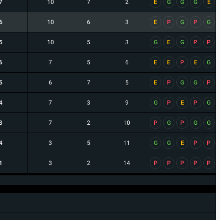
7
10
7
2
E
G
G
G
E
6
10
6
3
E
P
G
P
G
5
10
5
3
G
E
G
P
P
6
7
5
6
E
E
P
E
G
5
6
7
5
E
P
G
G
P
4
7
3
9
G
P
E
P
G
3
7
2
10
P
G
P
G
G
4
3
5
11
G
G
E
P
P
1
3
2
14
P
P
P
P
P