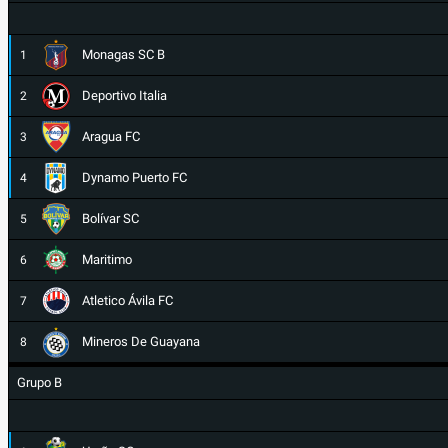
Monagas SC B
1
Deportivo Italia
2
Aragua FC
3
Dynamo Puerto FC
4
Bolívar SC
5
Maritimo
6
Atletico Ávila FC
7
Mineros De Guayana
8
Grupo B