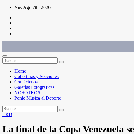
Saltar
Vie. Ago 7th, 2026
al
contenido
Conéctate con el deporte que te define. Mostramos sus historias.
Home
Coberturas y Secciones
Contáctenos
Galerías Fotográficas
NOSOTROS
Ponle Música al Deporte
TRD
La final de la Copa Venezuela s