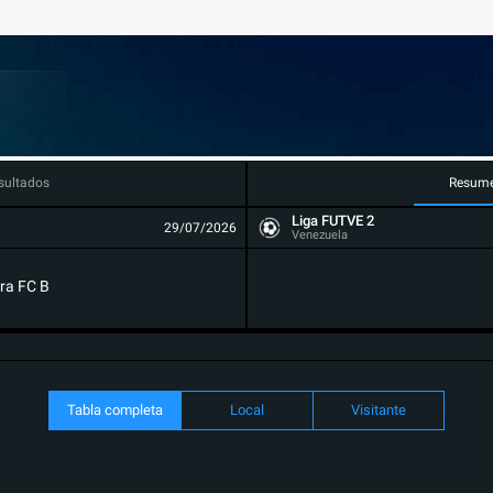
sultados
Resum
Liga FUTVE 2
29/07/2026
Venezuela
ra FC B
Tabla completa
Local
Visitante