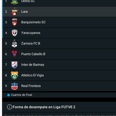
Ureña SC
1
Lara
2
Barquisimeto SC
3
Yaracuyanos
4
Zamora FC B
5
Puerto Cabello B
6
Inter de Barinas
7
Atletico El Vigia
8
Real Frontera
9
Cuartos de Final
Forma de desempate en Liga FUTVE 2