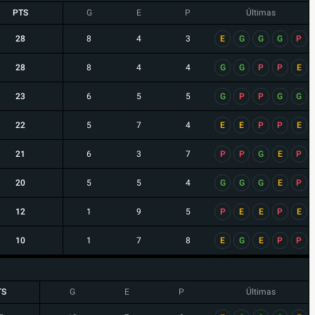
PTS
G
E
P
Últimas
28
8
4
3
E
G
G
G
P
28
8
4
4
G
G
P
P
E
23
6
5
5
G
P
P
G
G
22
5
7
4
E
E
P
P
E
21
6
3
7
P
P
G
E
P
20
5
5
4
G
G
G
E
P
12
1
9
5
P
E
E
P
E
10
1
7
8
E
G
E
P
P
TS
G
E
P
Últimas