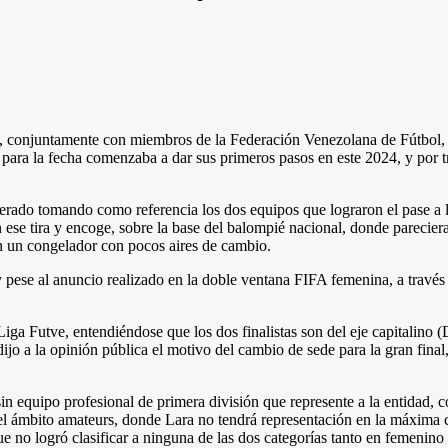
e, conjuntamente con miembros de la Federación Venezolana de Fútbol,
 para la fecha comenzaba a dar sus primeros pasos en este 2024, y por tr
rado tomando como referencia los dos equipos que lograron el pase a la 
ese tira y encoge, sobre la base del balompié nacional, donde pareciera
en un congelador con pocos aires de cambio.
 y pese al anuncio realizado en la doble ventana FIFA femenina, a trav
Liga Futve, entendiéndose que los dos finalistas son del eje capitalino
ijo a la opinión pública el motivo del cambio de sede para la gran final
 sin equipo profesional de primera división que represente a la entidad
 el ámbito amateurs, donde Lara no tendrá representación en la máxima c
e no logró clasificar a ninguna de las dos categorías tanto en femenino