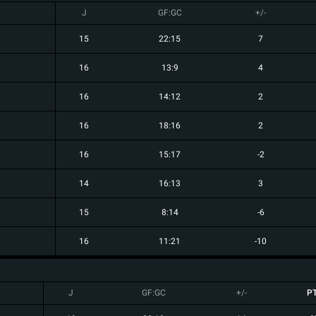
J
GF:GC
+/-
15
22:15
7
16
13:9
4
16
14:12
2
16
18:16
2
16
15:17
-2
14
16:13
3
15
8:14
-6
16
11:21
-10
J
GF:GC
+/-
P