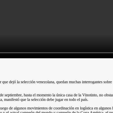
r que dejó la selección venezolana, quedan muchas interrogantes sobre 
.
e septiembre, hasta el momento la única casa de la Vinotinto, no obstan
a, manifestó que la selección debe jugar en todo el país.
luego de algunos movimientos de coordinación en logística en algunos h
tinto y el actual campeón del mundo y campeón de la Copa América, el p