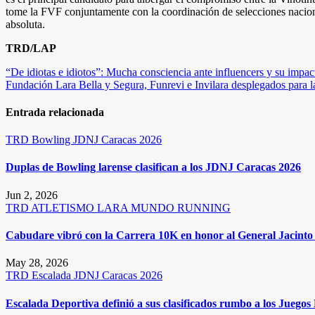
tome la FVF conjuntamente con la coordinación de selecciones nacionale
absoluta.
TRD/LAP
Navegación
“De idiotas e idiotos”: Mucha consciencia ante influencers y su impac
Fundación Lara Bella y Segura, Funrevi e Invilara desplegados para la 
de
entradas
Entrada relacionada
TRD
Bowling
JDNJ Caracas 2026
Duplas de Bowling larense clasifican a los JDNJ Caracas 2026
Jun 2, 2026
TRD
ATLETISMO
LARA
MUNDO RUNNING
Cabudare vibró con la Carrera 10K en honor al General Jacinto 
May 28, 2026
TRD
Escalada
JDNJ Caracas 2026
Escalada Deportiva definió a sus clasificados rumbo a los Juego