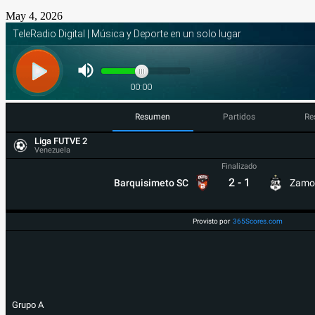
May 4, 2026
Resumen
Partidos
Re
Liga FUTVE 2
Venezuela
Finalizado
2
-
1
Barquisimeto SC
Zamo
Provisto por
365Scores.com
Grupo A