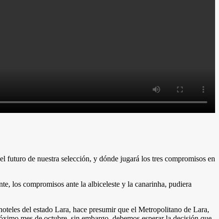
el futuro de nuestra selección, y dónde jugará los tres compromisos en
te, los compromisos ante la albiceleste y la canarinha, pudiera
oteles del estado Lara, hace presumir que el Metropolitano de Lara,
róximo mes de octubre, sin embargo, debemos esperar la decisión que