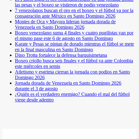
las pesas y el boxeo se vistieron de podio venezolano
7 venezolanos buscan el oro en el boxeo y el fútbol va por la
consagración ante México en Santo Domingo 2026
Montes de Oca y Mayora lideran jornada dorada de
Venezuela en Santo Domingo 2026
Boxeo venezolano suma 4 finales y cuatro pugilistas van por
el mismo pase este 6 de agosto en Santo Domingo
Karate y Pesas se pintan de dorado mientras el fútbol se mete
en la final masculina en Santo Domingo
Dino Trotta fortalece la defensa barquisimetana
Boxeo criollo busca seis finales y el fútbol va ante Colombia
este miércoles en semis
Atletismo y esgrima cierran la jornada con podios en Santo
Domingo 2026
Jornada dorada de Venezuela en Santo Domingo 2026
durante el 3 de agosto
¿Quién es el verdadero enemigo? Cuando el mal del fútbol
viene desde adentro