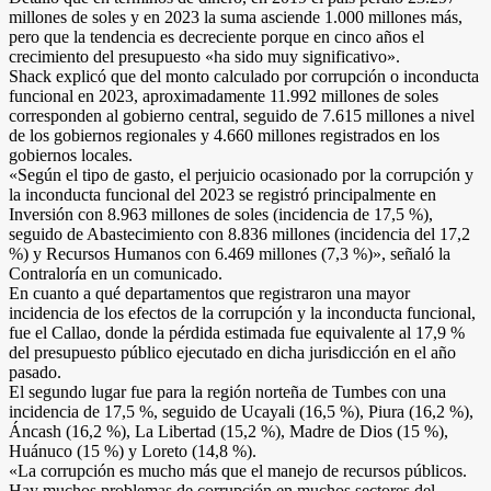
millones de soles y en 2023 la suma asciende 1.000 millones más,
pero que la tendencia es decreciente porque en cinco años el
crecimiento del presupuesto «ha sido muy significativo».
Shack explicó que del monto calculado por corrupción o inconducta
funcional en 2023, aproximadamente 11.992 millones de soles
corresponden al gobierno central, seguido de 7.615 millones a nivel
de los gobiernos regionales y 4.660 millones registrados en los
gobiernos locales.
«Según el tipo de gasto, el perjuicio ocasionado por la corrupción y
la inconducta funcional del 2023 se registró principalmente en
Inversión con 8.963 millones de soles (incidencia de 17,5 %),
seguido de Abastecimiento con 8.836 millones (incidencia del 17,2
%) y Recursos Humanos con 6.469 millones (7,3 %)», señaló la
Contraloría en un comunicado.
En cuanto a qué departamentos que registraron una mayor
incidencia de los efectos de la corrupción y la inconducta funcional,
fue el Callao, donde la pérdida estimada fue equivalente al 17,9 %
del presupuesto público ejecutado en dicha jurisdicción en el año
pasado.
El segundo lugar fue para la región norteña de Tumbes con una
incidencia de 17,5 %, seguido de Ucayali (16,5 %), Piura (16,2 %),
Áncash (16,2 %), La Libertad (15,2 %), Madre de Dios (15 %),
Huánuco (15 %) y Loreto (14,8 %).
«La corrupción es mucho más que el manejo de recursos públicos.
Hay muchos problemas de corrupción en muchos sectores del