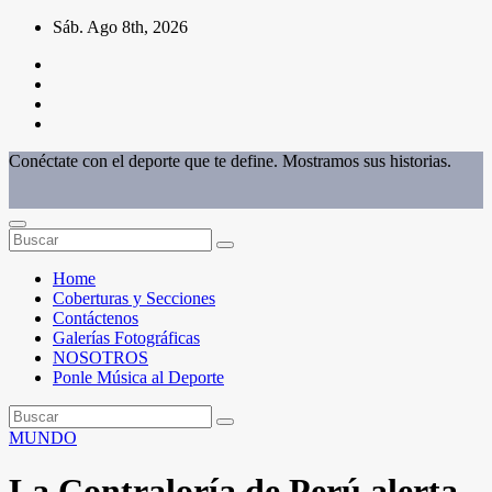
Saltar
Sáb. Ago 8th, 2026
al
contenido
Conéctate con el deporte que te define. Mostramos sus historias.
Home
Coberturas y Secciones
Contáctenos
Galerías Fotográficas
NOSOTROS
Ponle Música al Deporte
MUNDO
La Contraloría de Perú alerta