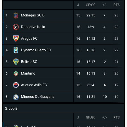
J
GF:GC
+/-
PTS
Monagas SC B
1
15
22:15
7
28
Deportivo Italia
2
16
13:9
4
28
Aragua FC
3
16
14:12
2
23
Dynamo Puerto FC
4
16
18:16
2
22
Bolívar SC
5
16
15:17
-2
21
Maritimo
6
14
16:13
3
20
Atletico Ávila FC
7
15
8:14
-6
12
Mineros De Guayana
8
16
11:21
-10
10
Grupo B
J
GF:GC
+/-
PTS