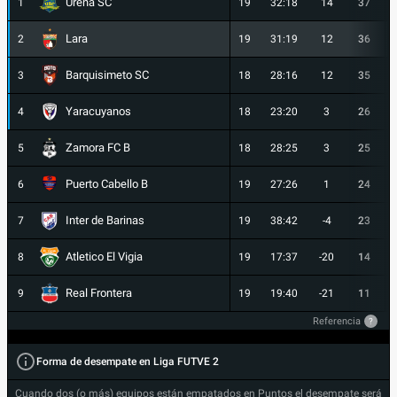
Ureña SC
1
19
32:18
14
37
Lara
2
19
31:19
12
36
Barquisimeto SC
3
18
28:16
12
35
Yaracuyanos
4
18
23:20
3
26
Zamora FC B
5
18
28:25
3
25
Puerto Cabello B
6
19
27:26
1
24
Inter de Barinas
7
19
38:42
-4
23
Atletico El Vigia
8
19
17:37
-20
14
Real Frontera
9
19
19:40
-21
11
Referencia
?
Forma de desempate en Liga FUTVE 2
Cuando dos (o más) equipos están empatados en Puntos el desempate será