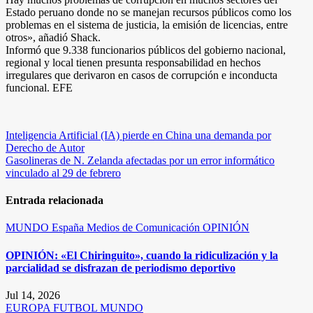
Estado peruano donde no se manejan recursos públicos como los
problemas en el sistema de justicia, la emisión de licencias, entre
otros», añadió Shack.
Informó que 9.338 funcionarios públicos del gobierno nacional,
regional y local tienen presunta responsabilidad en hechos
irregulares que derivaron en casos de corrupción e inconducta
funcional. EFE
Navegación
Inteligencia Artificial (IA) pierde en China una demanda por
Derecho de Autor
de
Gasolineras de N. Zelanda afectadas por un error informático
entradas
vinculado al 29 de febrero
Entrada relacionada
MUNDO
España
Medios de Comunicación
OPINIÓN
OPINIÓN: «El Chiringuito», cuando la ridiculización y la
parcialidad se disfrazan de periodismo deportivo
Jul 14, 2026
EUROPA
FUTBOL
MUNDO