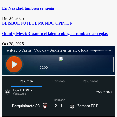
En Navidad también se juega
Dic 24, 2025
BEISBOL
FUTBOL
MUNDO
OPINIÓN
Otani y Messi: Cuando el talento obliga a cambiar las reglas
Oct 28, 2025
Resumen
Partidos
Resultados
Liga FUTVE 2
29/07/2026
Venezuela
Finalizado
2
-
1
Barquisimeto SC
Zamora FC B