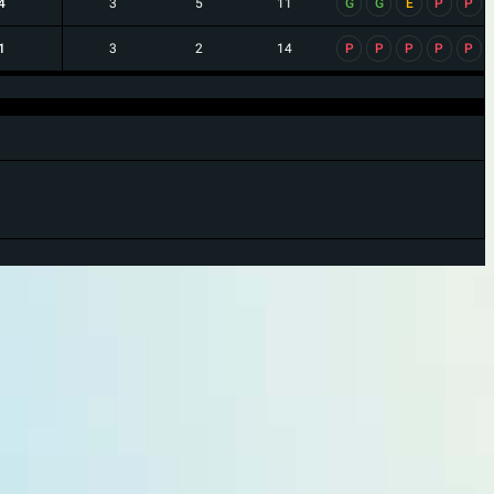
4
3
5
11
G
G
E
P
P
1
3
2
14
P
P
P
P
P