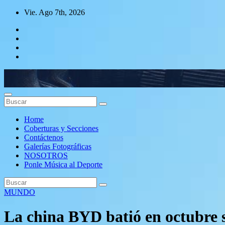
Saltar
Vie. Ago 7th, 2026
al
contenido
Conéctate con el deporte que te define. Mostramos sus historias.
Home
Coberturas y Secciones
Contáctenos
Galerías Fotográficas
NOSOTROS
Ponle Música al Deporte
MUNDO
La china BYD batió en octubre s