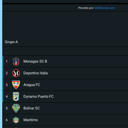
Provisto por
365Scores.com
Grupo A
Monagas SC B
1
Deportivo Italia
2
Aragua FC
3
Dynamo Puerto FC
4
Bolívar SC
5
Maritimo
6