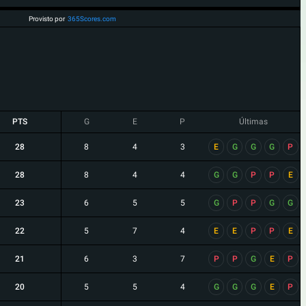
Provisto por
365Scores.com
PTS
G
E
P
Últimas
28
8
4
3
E
G
G
G
P
28
8
4
4
G
G
P
P
E
23
6
5
5
G
P
P
G
G
22
5
7
4
E
E
P
P
E
21
6
3
7
P
P
G
E
P
20
5
5
4
G
G
G
E
P