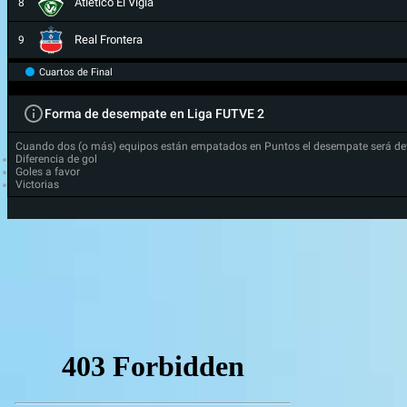
Atletico El Vigia
8
Real Frontera
9
Cuartos de Final
Forma de desempate en Liga FUTVE 2
Cuando dos (o más) equipos están empatados en Puntos el desempate será de
Diferencia de gol
Goles a favor
Victorias