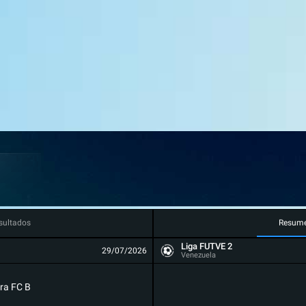
sultados
Resum
Liga FUTVE 2
29/07/2026
Venezuela
ra FC B