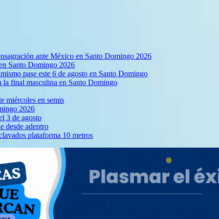
a consagración ante México en Santo Domingo 2026
a en Santo Domingo 2026
el mismo pase este 6 de agosto en Santo Domingo
en la final masculina en Santo Domingo
te miércoles en semis
omingo 2026
l 3 de agosto
ne desde adentro
 clavados plataforma 10 metros