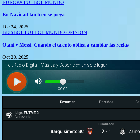
EUROPA
FUTBOL
MUNDO
En Navidad también se juega
Dic 24, 2025
BEISBOL
FUTBOL
MUNDO
OPINIÓN
Otani y Messi: Cuando el talento obliga a cambiar las reglas
Oct 28, 2025
Resumen
Partidos
Re
Liga FUTVE 2
Venezuela
Finalizado
2
-
1
Barquisimeto SC
Zamo