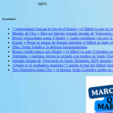
Actualidad
7 venezolanos buscan el oro en el boxeo y el fútbol va por l
Montes de Oca y Mayora lideran jornada dorada de Venezuel
Boxeo venezolano suma 4 finales y cuatro pugilistas van por 
Karate y Pesas se pintan de dorado mientras el fútbol se mete 
Dino Trotta fortalece la defensa barquisimetana
Boxeo criollo busca seis finales y el fútbol va ante Colombia es
Atletismo y esgrima cierran la jornada con podios en Santo D
Jornada dorada de Venezuela en Santo Domingo 2026 durante e
¿Quién es el verdadero enemigo? Cuando el mal del fútbol vie
Tiro Deportivo logra Oro y el larense Jesús González podio en