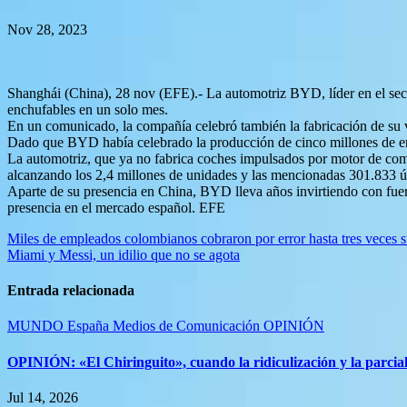
Nov 28, 2023
Shanghái (China), 28 nov (EFE).- La automotriz BYD, líder en el secto
enchufables en un solo mes.
En un comunicado, la compañía celebró también la fabricación de su 
Dado que BYD había celebrado la producción de cinco millones de enc
La automotriz, que ya no fabrica coches impulsados por motor de comb
alcanzando los 2,4 millones de unidades y las mencionadas 301.833 
Aparte de su presencia en China, BYD lleva años invirtiendo con fuer
presencia en el mercado español. EFE
Navegación
Miles de empleados colombianos cobraron por error hasta tres veces s
Miami y Messi, un idilio que no se agota
de
entradas
Entrada relacionada
MUNDO
España
Medios de Comunicación
OPINIÓN
OPINIÓN: «El Chiringuito», cuando la ridiculización y la parcia
Jul 14, 2026