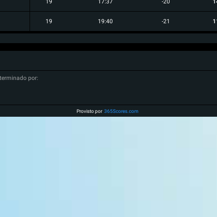
19
17:37
-20
1
19
19:40
-21
1
terminado por:
Provisto por
365Scores.com