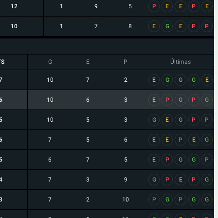
12
1
9
5
P
E
E
P
E
10
1
7
8
E
G
E
P
P
TS
G
E
P
Últimas
7
10
7
2
E
G
G
G
E
6
10
6
3
E
P
G
P
G
5
10
5
3
G
E
G
P
P
6
7
5
6
E
E
P
E
G
5
6
7
5
E
P
G
G
P
4
7
3
9
G
P
E
P
G
3
7
2
10
P
G
P
G
G