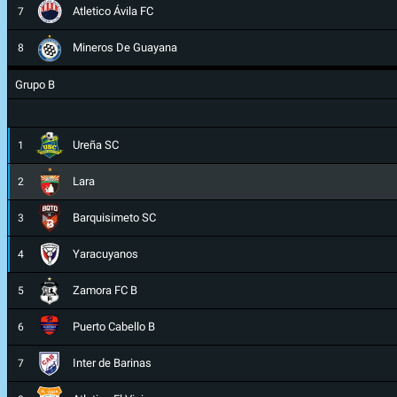
Atletico Ávila FC
7
Mineros De Guayana
8
Grupo B
Ureña SC
1
Lara
2
Barquisimeto SC
3
Yaracuyanos
4
Zamora FC B
5
Puerto Cabello B
6
Inter de Barinas
7