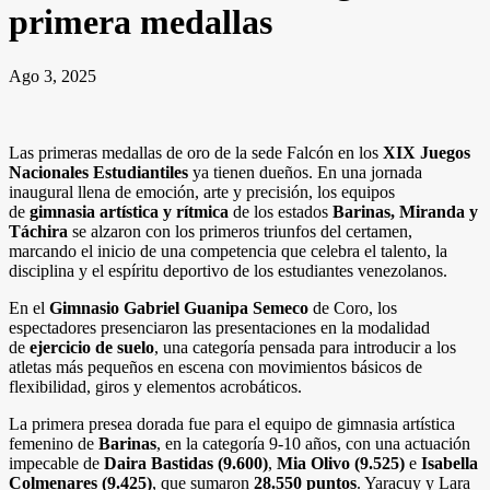
primera medallas
Ago 3, 2025
Las primeras medallas de oro de la sede Falcón en los
XIX Juegos
Nacionales Estudiantiles
ya tienen dueños. En una jornada
inaugural llena de emoción, arte y precisión, los equipos
de
gimnasia artística y rítmica
de los estados
Barinas, Miranda y
Táchira
se alzaron con los primeros triunfos del certamen,
marcando el inicio de una competencia que celebra el talento, la
disciplina y el espíritu deportivo de los estudiantes venezolanos.
En el
Gimnasio Gabriel Guanipa Semeco
de Coro, los
espectadores presenciaron las presentaciones en la modalidad
de
ejercicio de suelo
, una categoría pensada para introducir a los
atletas más pequeños en escena con movimientos básicos de
flexibilidad, giros y elementos acrobáticos.
La primera presea dorada fue para el equipo de gimnasia artística
femenino de
Barinas
, en la categoría 9-10 años, con una actuación
impecable de
Daira Bastidas (9.600)
,
Mia Olivo (9.525)
e
Isabella
Colmenares (9.425)
, que sumaron
28.550 puntos
. Yaracuy y Lara