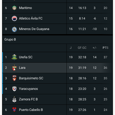
Maritimo
6
14
16:13
3
20
Atletico Ávila FC
7
15
8:14
-6
12
Mineros De Guayana
8
16
11:21
-10
10
Grupo B
J
GF:GC
+/-
PTS
Ureña SC
1
19
32:18
14
37
Lara
2
19
31:19
12
36
Barquisimeto SC
3
18
28:16
12
35
Yaracuyanos
4
18
23:20
3
26
Zamora FC B
5
18
28:25
3
25
Puerto Cabello B
6
19
27:26
1
24