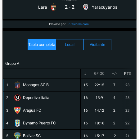
2
-
2
Lara
Yaracuyanos
Provisto por
365Scores.com
Tabla completa
Local
Visitante
Grupo A
J
GF:GC
+/-
PTS
Monagas SC B
1
15
22:15
7
28
Deportivo Italia
2
16
13:9
4
28
Aragua FC
3
16
14:12
2
23
Dynamo Puerto FC
4
16
18:16
2
22
Bolívar SC
5
16
15:17
-2
21