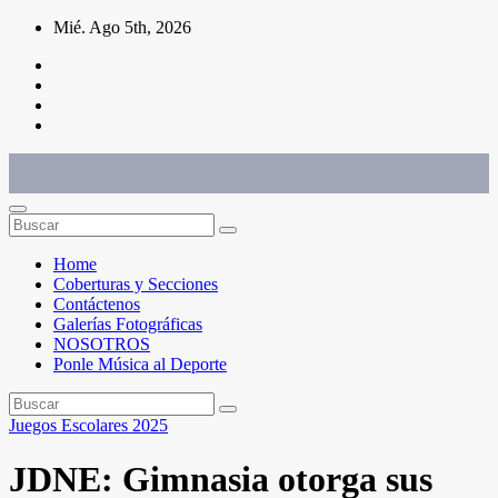
Saltar
Mié. Ago 5th, 2026
al
contenido
Conéctate con el deporte que te define. Mostramos sus historias.
Home
Coberturas y Secciones
Contáctenos
Galerías Fotográficas
NOSOTROS
Ponle Música al Deporte
Juegos Escolares 2025
JDNE: Gimnasia otorga sus