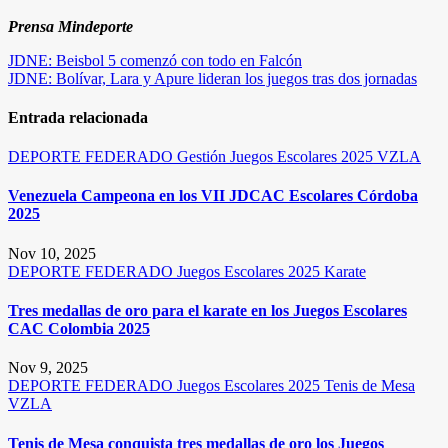
Prensa Mindeporte
Navegación
JDNE: Beisbol 5 comenzó con todo en Falcón
JDNE: Bolívar, Lara y Apure lideran los juegos tras dos jornadas
de
entradas
Entrada relacionada
DEPORTE FEDERADO
Gestión
Juegos Escolares 2025
VZLA
Venezuela Campeona en los VII JDCAC Escolares Córdoba
2025
Nov 10, 2025
DEPORTE FEDERADO
Juegos Escolares 2025
Karate
Tres medallas de oro para el karate en los Juegos Escolares
CAC Colombia 2025
Nov 9, 2025
DEPORTE FEDERADO
Juegos Escolares 2025
Tenis de Mesa
VZLA
Tenis de Mesa conquista tres medallas de oro los Juegos