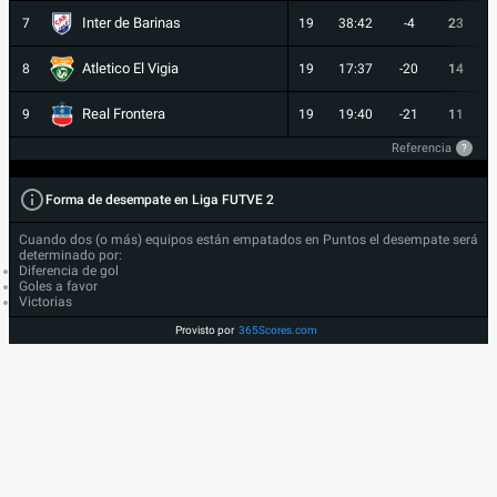
Inter de Barinas
7
19
38:42
-4
23
Atletico El Vigia
8
19
17:37
-20
14
Real Frontera
9
19
19:40
-21
11
Referencia
?
Forma de desempate en Liga FUTVE 2
Cuando dos (o más) equipos están empatados en Puntos el desempate será
determinado por:
Diferencia de gol
Goles a favor
Victorias
Provisto por
365Scores.com