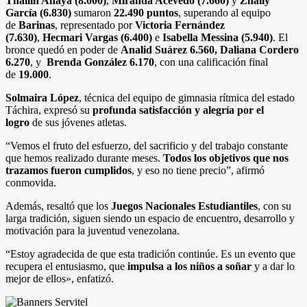
Thailin Anaya (8.000)
,
Miranda Acevedo (7.660)
y
Zhaily
García (6.830)
sumaron
22.490 puntos
, superando al equipo
de
Barinas
, representado por
Victoria Fernández
(7.630)
,
Hecmari Vargas (6.400)
e
Isabella Messina (5.940)
. El
bronce quedó en poder de
Analid Suárez 6.560, Daliana Cordero
6.270
, y
Brenda González 6.170
, con una calificación final
de
19.000
.
Solmaira López
, técnica del equipo de gimnasia rítmica del estado
Táchira, expresó su
profunda satisfacción y alegría por el
logro
de sus jóvenes atletas.
“Vemos el fruto del esfuerzo, del sacrificio y del trabajo constante
que hemos realizado durante meses.
Todos los objetivos que nos
trazamos fueron cumplidos
, y eso no tiene precio”, afirmó
conmovida.
Además, resaltó que los
Juegos Nacionales Estudiantiles
, con su
larga tradición, siguen siendo un espacio de encuentro, desarrollo y
motivación para la juventud venezolana.
“Estoy agradecida de que esta tradición continúe. Es un evento que
recupera el entusiasmo, que
impulsa a los niños a soñar
y a dar lo
mejor de ellos», enfatizó.