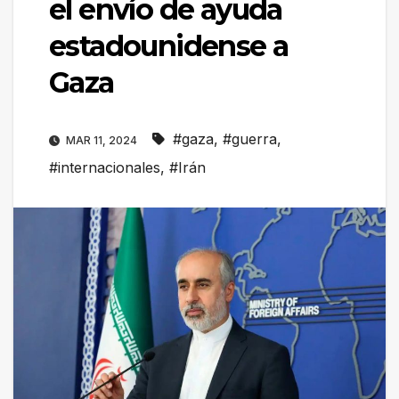
el envío de ayuda
estadounidense a
Gaza
#gaza
,
#guerra
,
MAR 11, 2024
#internacionales
,
#Irán