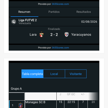
Provisto por
365Scores.com
Resumen
Partidos
Resultados
Liga FUTVE 2
02/08/2026
Venezuela
Finalizado
2
-
2
Lara
Yaracuyanos
Provisto por
365Scores.com
Tabla completa
Local
Visitante
Grupo A
J
GF:GC
+/-
PTS
G
Monagas SC B
15
22:15
7
28
8
1