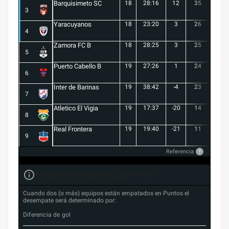
Barquisimeto SC
18
28:16
12
35
10
3
Yaracuyanos
18
23:20
3
26
7
4
Zamora FC B
18
28:25
3
25
6
5
Puerto Cabello B
19
27:26
1
24
7
6
Inter de Barinas
19
38:42
-4
23
7
7
Atletico El Vigia
19
17:37
-20
14
3
8
Real Frontera
19
19:40
-21
11
3
9
Referencia
?
Forma de desempate en Liga FUTVE 2
Cuando dos (o más) equipos están empatados en Puntos el
desempate será determinado por:
Diferencia de gol