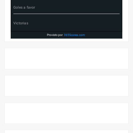
Goles a favor
Victorias
Provisto por
365Scores.com