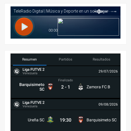
Resumen
Partidos
Resultados
Liga FUTVE 2
29/07/2026
Venezuela
Finalizado
Barquisimeto
2
-
1
Zamora FC B
SC
Liga FUTVE 2
09/08/2026
Venezuela
19:30
Ureña SC
Barquisimeto SC