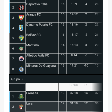
Deportivo Italia
16
13:9
4
28
8
2
Aragua FC
16
14:12
2
23
6
3
Dynamo Puerto FC
16
18:16
2
22
5
4
Bolívar SC
16
15:17
-2
21
6
5
Maritimo
14
16:13
3
20
5
6
Atletico Ávila FC
15
8:14
-6
12
1
7
Mineros De Guayana
16
11:21
-10
10
1
8
Grupo B
J
GF:GC
+/-
PTS
G
Ureña SC
19
32:18
14
37
10
1
Lara
19
31:19
12
36
10
2