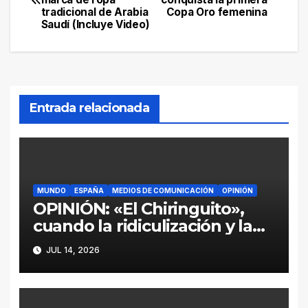
de
tradicional de Arabia
Copa Oro femenina
Saudí (Incluye Video)
entradas
Entrada relacionada
MUNDO
ESPAÑA
MEDIOS DE COMUNICACIÓN
OPINIÓN
OPINIÓN: «El Chiringuito»,
cuando la ridiculización y la
parcialidad se disfrazan de
JUL 14, 2026
periodismo deportivo