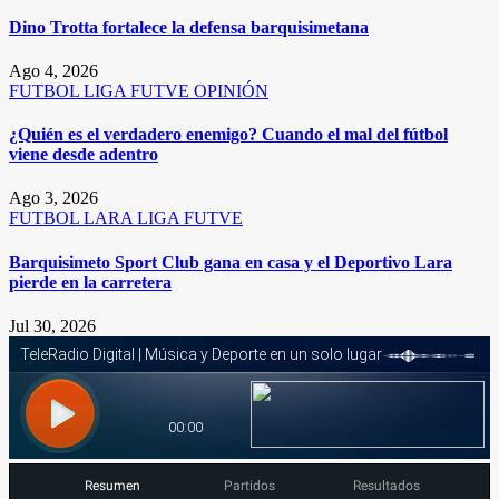
Dino Trotta fortalece la defensa barquisimetana
Ago 4, 2026
FUTBOL
LIGA FUTVE
OPINIÓN
¿Quién es el verdadero enemigo? Cuando el mal del fútbol
viene desde adentro
Ago 3, 2026
FUTBOL
LARA
LIGA FUTVE
Barquisimeto Sport Club gana en casa y el Deportivo Lara
pierde en la carretera
Jul 30, 2026
Resumen
Partidos
Resultados