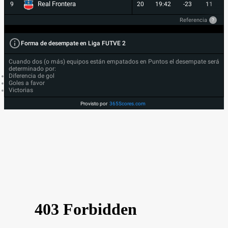
Real Frontera
9
20
19:42
-23
11
Referencia
?
Forma de desempate en Liga FUTVE 2
Cuando dos (o más) equipos están empatados en Puntos el desempate será
determinado por:
Diferencia de gol
Goles a favor
Victorias
Provisto por
365Scores.com