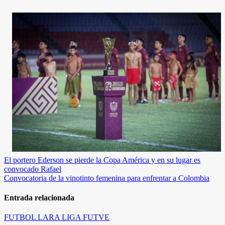
Navegación
de
entradas
El portero Ederson se pierde la Copa América y en su lugar es
convocado Rafael
Convocatoria de la vinotinto femenina para enfrentar a Colombia
Entrada relacionada
FUTBOL
LARA
LIGA FUTVE