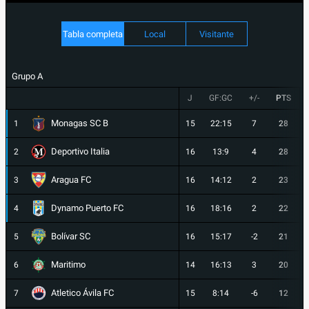
Tabla completa
Local
Visitante
Grupo A
J
GF:GC
+/-
PTS
Monagas SC B
1
15
22:15
7
28
Deportivo Italia
2
16
13:9
4
28
Aragua FC
3
16
14:12
2
23
Dynamo Puerto FC
4
16
18:16
2
22
Bolívar SC
5
16
15:17
-2
21
Maritimo
6
14
16:13
3
20
Atletico Ávila FC
7
15
8:14
-6
12