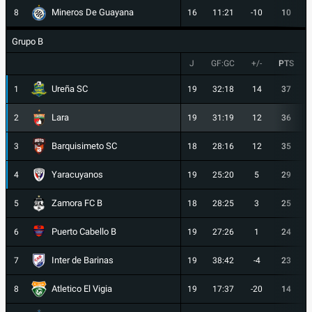
Mineros De Guayana
8
16
11:21
-10
10
Grupo B
J
GF:GC
+/-
PTS
Ureña SC
1
19
32:18
14
37
Lara
2
19
31:19
12
36
Barquisimeto SC
3
18
28:16
12
35
Yaracuyanos
4
19
25:20
5
29
Zamora FC B
5
18
28:25
3
25
Puerto Cabello B
6
19
27:26
1
24
Inter de Barinas
7
19
38:42
-4
23
Atletico El Vigia
8
19
17:37
-20
14