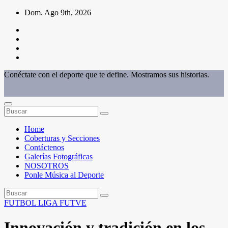
Saltar
Dom. Ago 9th, 2026
al
contenido
Conéctate con el deporte que te define. Mostramos sus historias.
Home
Coberturas y Secciones
Contáctenos
Galerías Fotográficas
NOSOTROS
Ponle Música al Deporte
FUTBOL
LIGA FUTVE
Innovación y tradición en los