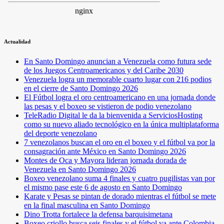
Actualidad
En Santo Domingo anuncian a Venezuela como futura sede
de los Juegos Centroamericanos y del Caribe 2030
Venezuela logra un memorable cuarto lugar con 216 podios
en el cierre de Santo Domingo 2026
El Fútbol logra el oro centroamericano en una jornada donde
las pesas y el boxeo se vistieron de podio venezolano
TeleRadio Digital le da la bienvenida a ServiciosHosting
como su nuevo aliado tecnológico en la única multiplataforma
del deporte venezolano
7 venezolanos buscan el oro en el boxeo y el fútbol va por la
consagración ante México en Santo Domingo 2026
Montes de Oca y Mayora lideran jornada dorada de
Venezuela en Santo Domingo 2026
Boxeo venezolano suma 4 finales y cuatro pugilistas van por
el mismo pase este 6 de agosto en Santo Domingo
Karate y Pesas se pintan de dorado mientras el fútbol se mete
en la final masculina en Santo Domingo
Dino Trotta fortalece la defensa barquisimetana
Boxeo criollo busca seis finales y el fútbol va ante Colombia