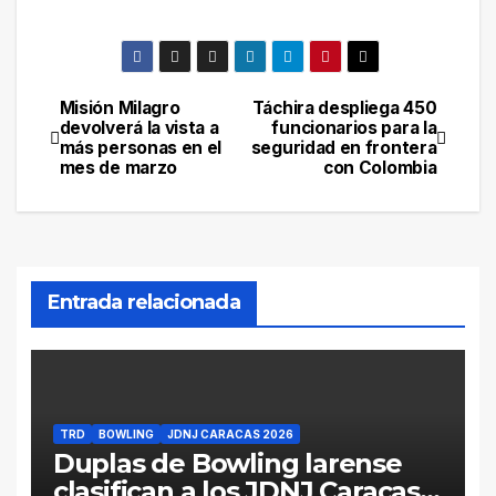
Misión Milagro
Táchira despliega 450
Navegación
devolverá la vista a
funcionarios para la
más personas en el
seguridad en frontera
de
mes de marzo
con Colombia
entradas
Entrada relacionada
TRD
BOWLING
JDNJ CARACAS 2026
Duplas de Bowling larense
clasifican a los JDNJ Caracas