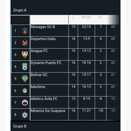
Grupo A
J
GF:GC
+/-
PTS
G
Monagas SC B
15
22:15
7
28
8
1
Deportivo Italia
16
13:9
4
28
8
2
Aragua FC
16
14:12
2
23
6
3
Dynamo Puerto FC
16
18:16
2
22
5
4
Bolívar SC
16
15:17
-2
21
6
5
Maritimo
14
16:13
3
20
5
6
Atletico Ávila FC
15
8:14
-6
12
1
7
Mineros De Guayana
16
11:21
-10
10
1
8
Grupo B