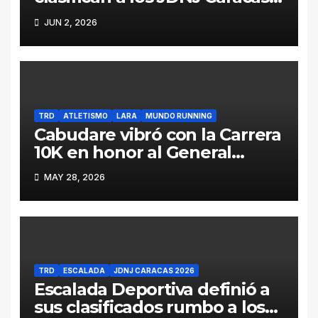
2026
JUN 2, 2026
TRD
ATLETISMO
LARA
MUNDO RUNNING
Cabudare vibró con la Carrera
10K en honor al General
Jacinto Lara (Galería y
MAY 28, 2026
Resultados)
TRD
ESCALADA
JDNJ CARACAS 2026
Escalada Deportiva definió a
sus clasificados rumbo a los