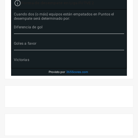
Forma de desempate en Liga FUTVE 2
Cuando dos (o más) equipos están empatados en Puntos el
desempate será determinado por:
Diferencia de gol
Goles a favor
Victorias
Provisto por
365Scores.com