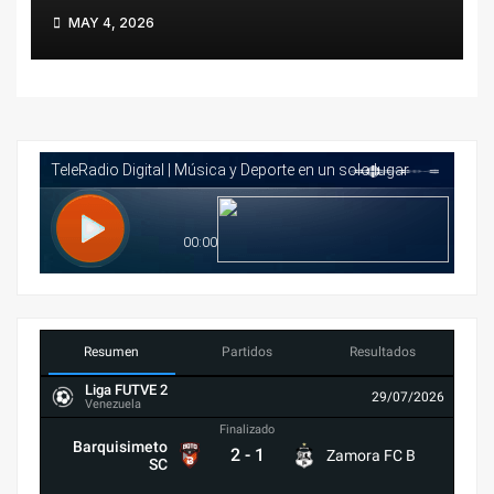
Juegos Deportivos
MAY 4, 2026
Nacionales Juveniles Caracas
2026
Resumen
Partidos
Resultados
Liga FUTVE 2
29/07/2026
Venezuela
Finalizado
Barquisimeto
2
-
1
Zamora FC B
SC