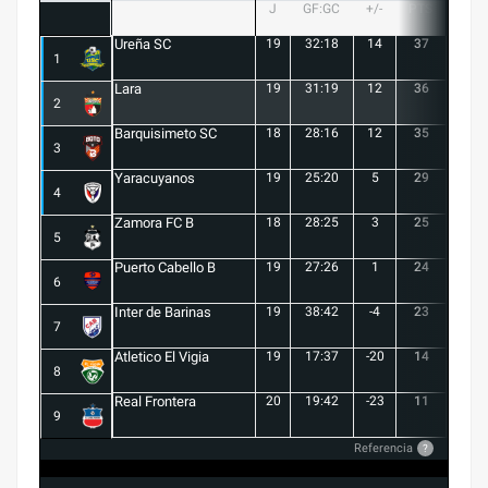
J
GF:GC
+/-
PTS
G
Ureña SC
19
32:18
14
37
10
1
Lara
19
31:19
12
36
10
2
Barquisimeto SC
18
28:16
12
35
10
3
Yaracuyanos
19
25:20
5
29
8
4
Zamora FC B
18
28:25
3
25
6
5
Puerto Cabello B
19
27:26
1
24
7
6
Inter de Barinas
19
38:42
-4
23
7
7
Atletico El Vigia
19
17:37
-20
14
3
8
Real Frontera
20
19:42
-23
11
3
9
Referencia
?