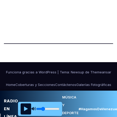
Funciona gracias a WordPress
|
Tema:
Newsup
de
Themeansar
Home
Coberturas y Secciones
Contáctenos
Galerías Fotográficas
NOSOTROS
Ponle Música al Deporte
MÚSICA
RADIO
Y
▶️
🔊
EN
#HagamosDeVenezue
DEPORTE
LÍNEA