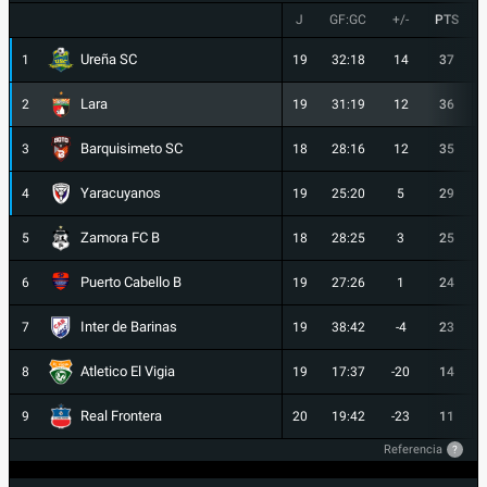
J
GF:GC
+/-
PTS
Ureña SC
1
19
32:18
14
37
Lara
2
19
31:19
12
36
Barquisimeto SC
3
18
28:16
12
35
Yaracuyanos
4
19
25:20
5
29
Zamora FC B
5
18
28:25
3
25
Puerto Cabello B
6
19
27:26
1
24
Inter de Barinas
7
19
38:42
-4
23
Atletico El Vigia
8
19
17:37
-20
14
Real Frontera
9
20
19:42
-23
11
Referencia
?