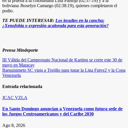
en la prueba a la colombiana Lina Pantoja (02:37:19) y a la
boliviana Jhoselyn Camargo (02:38:19), quienes completaron el
podio.
TE PUEDE INTERESAR:
Los insultos en la cancha:
¿Xenofobia o expresión acalorada para esta generación?
Prensa Mindeporte
Navegación
III Válida del Campeonato Nacional de Karting se corre este 30 de
mayo en Maracay
de
Barquisimeto SC viaja a Trujillo para jugar la Liga Futve2 y la Copa
entradas
Venezuela
Entrada relacionada
JCAC
VZLA
En Santo Domingo anuncian a Venezuela como futura sede de
los Juegos Centroamericanos y del Caribe 2030
Ago 8, 2026