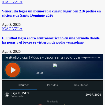
JCAC
VZLA
Venezuela logra un memorable cuarto lugar con 216 podios en
el cierre de Santo Domingo 2026
Ago 8, 2026
JCAC
VZLA
El Fútbol logra el oro centroamericano en una jornada donde
las pesas y el boxeo se vistieron de podio venezolano
Ago 8, 2026
Resumen
Partidos
Resultados
Liga FUTVE 2
29/07/2026
Venezuela
Finalizado