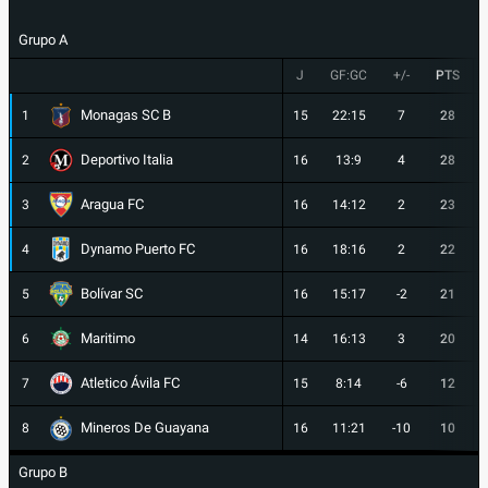
Grupo A
J
GF:GC
+/-
PTS
Monagas SC B
1
15
22:15
7
28
Deportivo Italia
2
16
13:9
4
28
Aragua FC
3
16
14:12
2
23
Dynamo Puerto FC
4
16
18:16
2
22
Bolívar SC
5
16
15:17
-2
21
Maritimo
6
14
16:13
3
20
Atletico Ávila FC
7
15
8:14
-6
12
Mineros De Guayana
8
16
11:21
-10
10
Grupo B