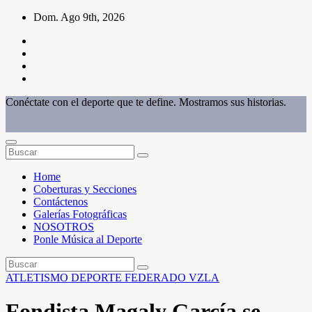
Saltar
Dom. Ago 9th, 2026
al
contenido
Conéctate con el deporte que te define. Mostramos sus historias.
Home
Coberturas y Secciones
Contáctenos
Galerías Fotográficas
NOSOTROS
Ponle Música al Deporte
ATLETISMO
DEPORTE FEDERADO
VZLA
Fondista Magaly García se