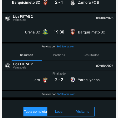
2
-
1
Barquisimeto SC
Zamora FC B
Liga FUTVE 2
09/08/2026
Venezuela
19:30
Ureña SC
Barquisimeto SC
Provisto por
365Scores.com
Resumen
Partidos
Resultados
Liga FUTVE 2
02/08/2026
Venezuela
Finalizado
2
-
2
Lara
Yaracuyanos
Provisto por
365Scores.com
Tabla completa
Local
Visitante