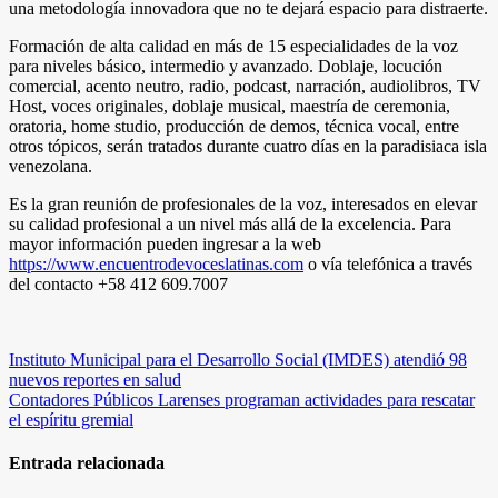
una metodología innovadora que no te dejará espacio para distraerte.
Formación de alta calidad en más de 15 especialidades de la voz
para niveles básico, intermedio y avanzado. Doblaje, locución
comercial, acento neutro, radio, podcast, narración, audiolibros, TV
Host, voces originales, doblaje musical, maestría de ceremonia,
oratoria, home studio, producción de demos, técnica vocal, entre
otros tópicos, serán tratados durante cuatro días en la paradisiaca isla
venezolana.
Es la gran reunión de profesionales de la voz, interesados en elevar
su calidad profesional a un nivel más allá de la excelencia. Para
mayor información pueden ingresar a la web
https://www.encuentrodevoceslatinas.com
o vía telefónica a través
del contacto +58 412 609.7007
Navegación
Instituto Municipal para el Desarrollo Social (IMDES) atendió 98
nuevos reportes en salud
de
Contadores Públicos Larenses programan actividades para rescatar
entradas
el espíritu gremial
Entrada relacionada