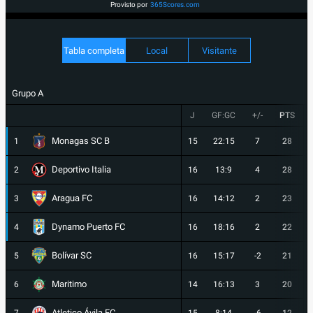
Provisto por
365Scores.com
Tabla completa
Local
Visitante
Grupo A
J
GF:GC
+/-
PTS
Monagas SC B
1
15
22:15
7
28
Deportivo Italia
2
16
13:9
4
28
Aragua FC
3
16
14:12
2
23
Dynamo Puerto FC
4
16
18:16
2
22
Bolívar SC
5
16
15:17
-2
21
Maritimo
6
14
16:13
3
20
Atletico Ávila FC