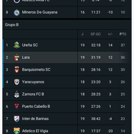
7
15
8:14
-6
12
Mineros De Guayana
8
16
11:21
-10
10
Grupo B
J
GF:GC
+/-
PTS
Ureña SC
1
19
32:18
14
37
Lara
2
19
31:19
12
36
Barquisimeto SC
3
18
28:16
12
35
Yaracuyanos
4
18
23:20
3
26
Zamora FC B
5
18
28:25
3
25
Puerto Cabello B
6
19
27:26
1
24
Inter de Barinas
7
19
38:42
-4
23
Atletico El Vigia
8
19
17:37
-20
14