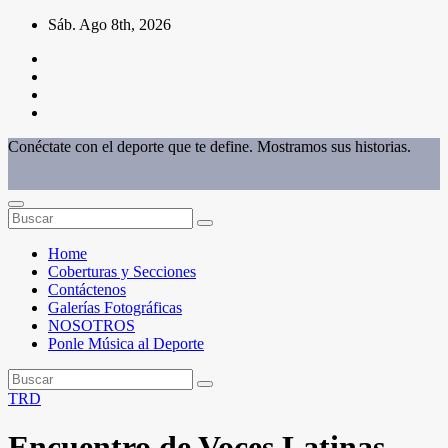
Saltar
Sáb. Ago 8th, 2026
al
contenido
Conéctate con el deporte que te define. Mostramos sus historias.
Home
Coberturas y Secciones
Contáctenos
Galerías Fotográficas
NOSOTROS
Ponle Música al Deporte
TRD
Encuentro de Voces Latinas