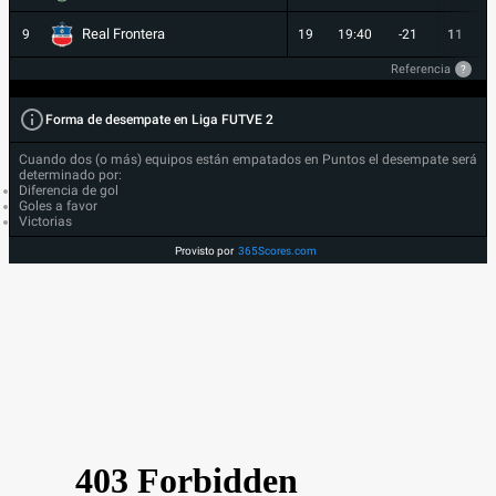
Real Frontera
9
19
19:40
-21
11
Referencia
?
Forma de desempate en Liga FUTVE 2
Cuando dos (o más) equipos están empatados en Puntos el desempate será
determinado por:
Diferencia de gol
Goles a favor
Victorias
Provisto por
365Scores.com