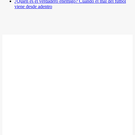
¿Quién es el verdadero enemigo? Cuando el mal del fútbol
viene desde adentro