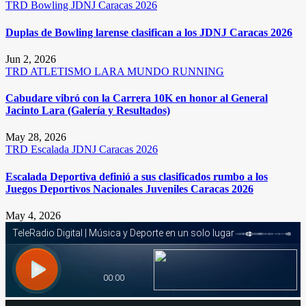
TRD
Bowling
JDNJ Caracas 2026
Duplas de Bowling larense clasifican a los JDNJ Caracas 2026
Jun 2, 2026
TRD
ATLETISMO
LARA
MUNDO RUNNING
Cabudare vibró con la Carrera 10K en honor al General
Jacinto Lara (Galería y Resultados)
May 28, 2026
TRD
Escalada
JDNJ Caracas 2026
Escalada Deportiva definió a sus clasificados rumbo a los
Juegos Deportivos Nacionales Juveniles Caracas 2026
May 4, 2026