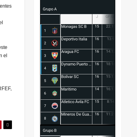
gentes
Grupo A
J
GF:GC
+/-
el
Monagas SC B
15
22:15
7
1
Deportivo Italia
16
13:9
4
2
este
Aragua FC
16
14:12
2
n el
3
Dynamo Puerto FC
16
18:16
2
4
Bolívar SC
16
15:17
-2
5
 RFEF,
Maritimo
14
16:13
3
6
Atletico Ávila FC
15
8:14
-6
7
Mineros De Guayana
16
11:21
-10
8
Grupo B