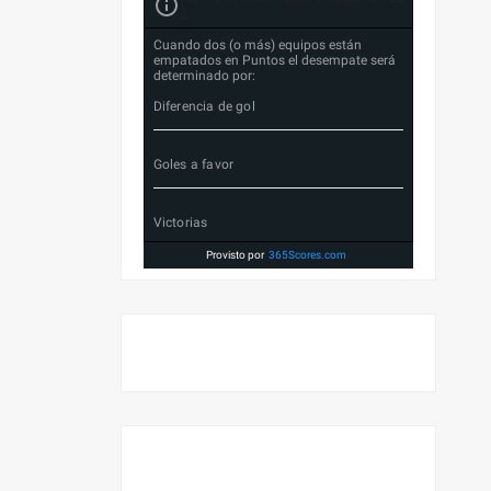
2
Cuando dos (o más) equipos están
empatados en Puntos el desempate será
determinado por:
Diferencia de gol
Goles a favor
Victorias
Provisto por
365Scores.com