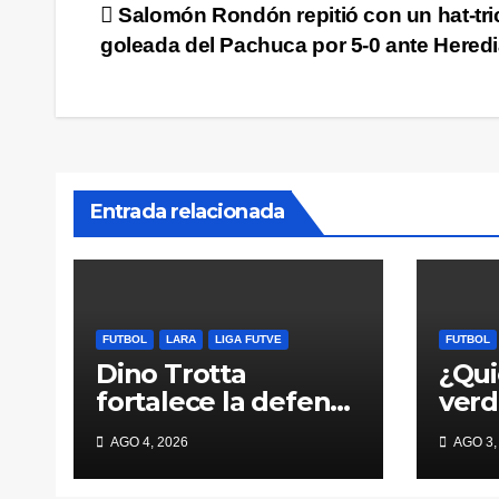
Navegación
Salomón Rondón repitió con un hat-tric
goleada del Pachuca por 5-0 ante Hered
de
entradas
Entrada relacionada
FUTBOL
LARA
LIGA FUTVE
FUTBOL
Dino Trotta
¿Qui
fortalece la defensa
ver
barquisimetana
ene
AGO 4, 2026
AGO 3,
el m
vien