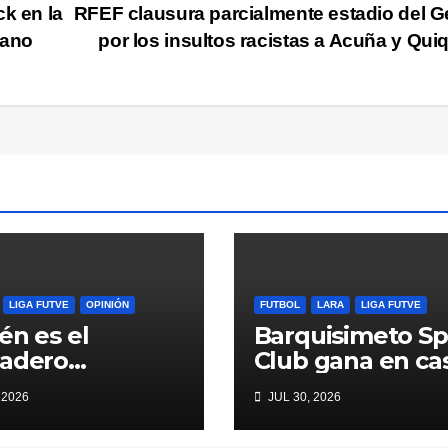
k en la
RFEF clausura parcialmente estadio del G
iano
por los insultos racistas a Acuña y Qu
LIGA FUTVE
OPINIÓN
FUTBOL
LARA
LIGA FUTVE
én es el
Barquisimeto Sp
dadero
Club gana en ca
migo? Cuando
el Deportivo Lar
 2026
JUL 30, 2026
al del fútbol
pierde en la
e desde
carretera