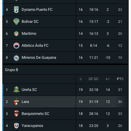
Dynamo Puerto FC
4
16
18:16
2
22
Bolívar SC
5
16
15:17
-2
21
Maritimo
6
14
16:13
3
20
Atletico Ávila FC
7
15
8:14
-6
12
Mineros De Guayana
8
16
11:21
-10
10
Grupo B
J
GF:GC
+/-
PTS
Ureña SC
1
19
32:18
14
37
Lara
2
19
31:19
12
36
Barquisimeto SC
3
18
28:16
12
35
Yaracuyanos
4
18
23:20
3
26