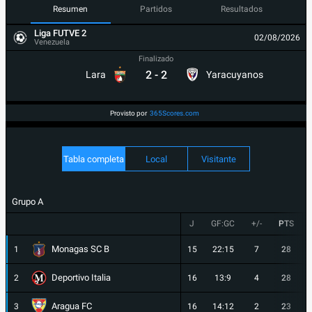
Resumen
Partidos
Resultados
Liga FUTVE 2
02/08/2026
Venezuela
Finalizado
2
-
2
Lara
Yaracuyanos
Provisto por
365Scores.com
Tabla completa
Local
Visitante
Grupo A
J
GF:GC
+/-
PTS
Monagas SC B
1
15
22:15
7
28
Deportivo Italia
2
16
13:9
4
28
Aragua FC
3
16
14:12
2
23