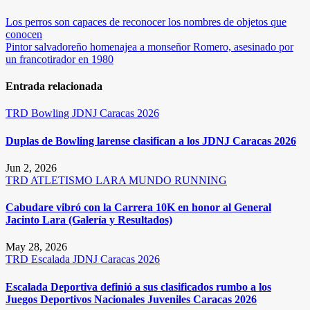
Navegación
Los perros son capaces de reconocer los nombres de objetos que
conocen
de
Pintor salvadoreño homenajea a monseñor Romero, asesinado por
entradas
un francotirador en 1980
Entrada relacionada
TRD
Bowling
JDNJ Caracas 2026
Duplas de Bowling larense clasifican a los JDNJ Caracas 2026
Jun 2, 2026
TRD
ATLETISMO
LARA
MUNDO RUNNING
Cabudare vibró con la Carrera 10K en honor al General
Jacinto Lara (Galería y Resultados)
May 28, 2026
TRD
Escalada
JDNJ Caracas 2026
Escalada Deportiva definió a sus clasificados rumbo a los
Juegos Deportivos Nacionales Juveniles Caracas 2026