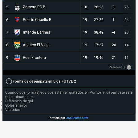
Zamora FC B
5
18
28:25
3
25
Puerto Cabello B
6
19
27:26
1
24
Inter de Barinas
7
19
38:42
-4
23
Atletico El Vigia
8
19
17:37
-20
14
Real Frontera
9
19
19:40
-21
11
Referencia
?
Forma de desempate en Liga FUTVE 2
Cuando dos (o más) equipos están empatados en Puntos el desempate será
determinado por:
Diferencia de gol
Goles a favor
Victorias
Provisto por
365Scores.com