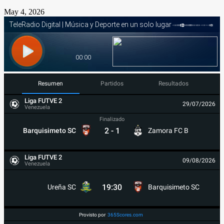
May 4, 2026
Resumen
Partidos
Resultados
Liga FUTVE 2
29/07/2026
Venezuela
Finalizado
2
-
1
Barquisimeto SC
Zamora FC B
Liga FUTVE 2
09/08/2026
Venezuela
19:30
Ureña SC
Barquisimeto SC
Provisto por
365Scores.com