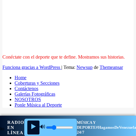
Conéctate con el deporte que te define. Mostramos sus historias.
Funciona gracias a WordPress
|
Tema:
Newsup
de
Themeansar
Home
Coberturas y Secciones
Contáctenos
Galerías Fotográficas
NOSOTROS
Ponle Música al Deporte
RADIO
MÚSICA Y
▶️
🔊
EN
DEPORTE
#HagamosDeVenezuel
24/7
LÍNEA