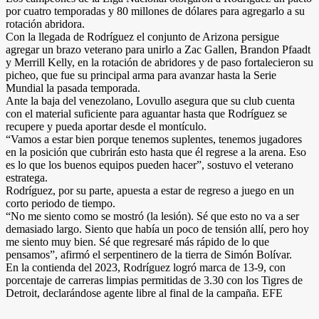
por cuatro temporadas y 80 millones de dólares para agregarlo a su
rotación abridora.
Con la llegada de Rodríguez el conjunto de Arizona persigue
agregar un brazo veterano para unirlo a Zac Gallen, Brandon Pfaadt
y Merrill Kelly, en la rotación de abridores y de paso fortalecieron su
picheo, que fue su principal arma para avanzar hasta la Serie
Mundial la pasada temporada.
Ante la baja del venezolano, Lovullo asegura que su club cuenta
con el material suficiente para aguantar hasta que Rodríguez se
recupere y pueda aportar desde el montículo.
“Vamos a estar bien porque tenemos suplentes, tenemos jugadores
en la posición que cubrirán esto hasta que él regrese a la arena. Eso
es lo que los buenos equipos pueden hacer”, sostuvo el veterano
estratega.
Rodríguez, por su parte, apuesta a estar de regreso a juego en un
corto periodo de tiempo.
“No me siento como se mostró (la lesión). Sé que esto no va a ser
demasiado largo. Siento que había un poco de tensión allí, pero hoy
me siento muy bien. Sé que regresaré más rápido de lo que
pensamos”, afirmó el serpentinero de la tierra de Simón Bolívar.
En la contienda del 2023, Rodríguez logró marca de 13-9, con
porcentaje de carreras limpias permitidas de 3.30 con los Tigres de
Detroit, declarándose agente libre al final de la campaña. EFE