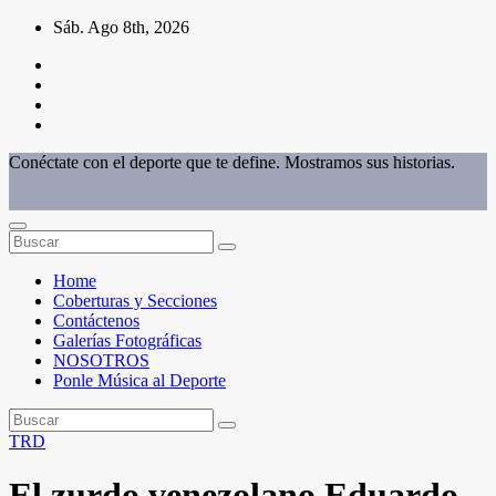
Saltar
Sáb. Ago 8th, 2026
al
contenido
Conéctate con el deporte que te define. Mostramos sus historias.
Home
Coberturas y Secciones
Contáctenos
Galerías Fotográficas
NOSOTROS
Ponle Música al Deporte
TRD
El zurdo venezolano Eduardo