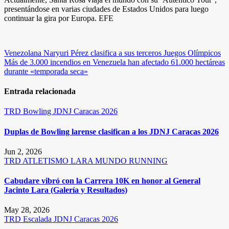
presentándose en varias ciudades de Estados Unidos para luego
continuar la gira por Europa. EFE
Navegación
Venezolana Naryuri Pérez clasifica a sus terceros Juegos Olímpicos
Más de 3.000 incendios en Venezuela han afectado 61.000 hectáreas
de
durante «temporada seca»
entradas
Entrada relacionada
TRD
Bowling
JDNJ Caracas 2026
Duplas de Bowling larense clasifican a los JDNJ Caracas 2026
Jun 2, 2026
TRD
ATLETISMO
LARA
MUNDO RUNNING
Cabudare vibró con la Carrera 10K en honor al General
Jacinto Lara (Galería y Resultados)
May 28, 2026
TRD
Escalada
JDNJ Caracas 2026