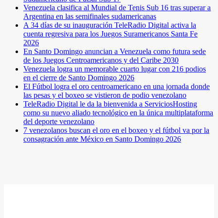
Venezuela clasifica al Mundial de Tenis Sub 16 tras superar a
Argentina en las semifinales sudamericanas
A 34 días de su inauguración TeleRadio Digital activa la
cuenta regresiva para los Juegos Suramericanos Santa Fe
2026
En Santo Domingo anuncian a Venezuela como futura sede
de los Juegos Centroamericanos y del Caribe 2030
Venezuela logra un memorable cuarto lugar con 216 podios
en el cierre de Santo Domingo 2026
El Fútbol logra el oro centroamericano en una jornada donde
las pesas y el boxeo se vistieron de podio venezolano
TeleRadio Digital le da la bienvenida a ServiciosHosting
como su nuevo aliado tecnológico en la única multiplataforma
del deporte venezolano
7 venezolanos buscan el oro en el boxeo y el fútbol va por la
consagración ante México en Santo Domingo 2026