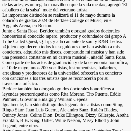
de las artes, es un regalo maravilloso que la vida me da», agregó ‘El
caballero de la salsa’, mote del veterano artista.
La importante distinción se realizará el 11 de mayo durante la
colación de grados 2024 de Berklee College of Music, en el
Agganis Arena, en Boston.
Junto a Santa Rosa, Berklee también otorgará grados doctorales
honorarios al conocido rapero, productor y cofundador del grupo A
Tribe Called Quest, Q-Tip, y a la cantante de soul y R&B Ledisi.
«Quiero agradecer a todos los seguidores que han asistido a mis
conciertos, adquirido mis discos, compartido mi música y han sido
una presencia constante en mi carrera musical», añadió Santa Rosa.
Como parte de los actos de graduación y de la ceremonia honorífica,
el 10 de mayo, unos 200 vocalistas, instrumentistas, bailarines,
arreglistas y productores de la universidad ofrecerán un concierto
con canciones a los tres artistas que se reconocerán por su
trayectoria artística.
Berklee también ha otorgado grados doctorales honoríficos a
leyendas puertorriqueñas como Rita Moreno, Tito Puente, Eddie
Palmieri, Giovanni Hidalgo y William Cepeda.
Igualmente, han sido distinguidos legendarios artistas como Sting,
Ringo Starr, Juan Luis Guerra, Alejandro Sanz, Rubén Blades,
Quincy Jones, Celine Dion, Duke Ellington, Dizzy Gillespie, Aretha
Franklin, B.B. King, Usher, Willie Nelson, Missy Elliott y John
Legend, entre otros.
Actualmente, Santa Rosa viaja el mundo con su ‘Auténtico Tour’,