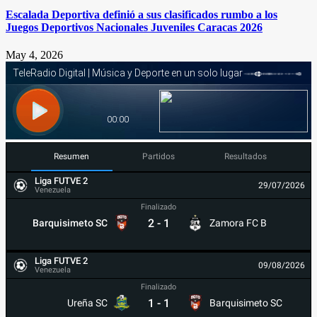
Escalada Deportiva definió a sus clasificados rumbo a los
Juegos Deportivos Nacionales Juveniles Caracas 2026
May 4, 2026
Resumen
Partidos
Resultados
Liga FUTVE 2
29/07/2026
Venezuela
Finalizado
2
-
1
Barquisimeto SC
Zamora FC B
Liga FUTVE 2
09/08/2026
Venezuela
Finalizado
1
-
1
Ureña SC
Barquisimeto SC