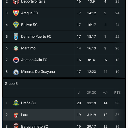
Deportivo Italia
2
16
13:9
4
28
Aragua FC
3
17
14:12
2
24
Bolívar SC
4
17
16:17
-1
24
Dynamo Puerto FC
5
17
18:17
1
22
Maritimo
6
14
16:13
3
20
Atletico Ávila FC
7
16
8:14
-6
13
Mineros De Guayana
8
17
12:23
-11
10
Grupo B
J
GF:GC
+/-
PTS
Ureña SC
1
20
33:19
14
38
Lara
2
19
31:19
12
36
Barquisimeto SC
3
19
29:17
12
36