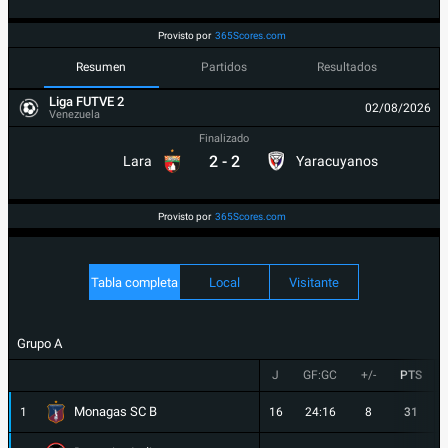
Provisto por
365Scores.com
Resumen
Partidos
Resultados
Liga FUTVE 2
02/08/2026
Venezuela
Finalizado
2
-
2
Lara
Yaracuyanos
Provisto por
365Scores.com
Tabla completa
Local
Visitante
Grupo A
J
GF:GC
+/-
PTS
Monagas SC B
1
16
24:16
8
31