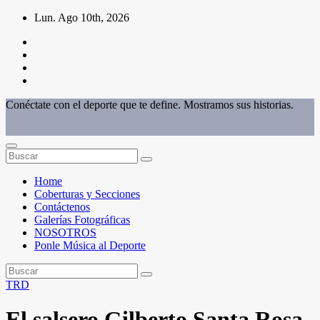
Saltar
Lun. Ago 10th, 2026
al
contenido
Conéctate con el deporte que te define. Mostramos sus historias.
Home
Coberturas y Secciones
Contáctenos
Galerías Fotográficas
NOSOTROS
Ponle Música al Deporte
TRD
El salsero Gilberto Santa Rosa