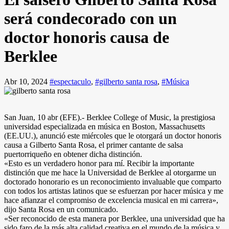
será condecorado con un
doctor honoris causa de
Berklee
Abr 10, 2024
#espectaculo
,
#gilberto santa rosa
,
#Música
San Juan, 10 abr (EFE).- Berklee College of Music, la prestigiosa
universidad especializada en música en Boston, Massachusetts
(EE.UU.), anunció este miércoles que le otorgará un doctor honoris
causa a Gilberto Santa Rosa, el primer cantante de salsa
puertorriqueño en obtener dicha distinción.
«Esto es un verdadero honor para mí. Recibir la importante
distinción que me hace la Universidad de Berklee al otorgarme un
doctorado honorario es un reconocimiento invaluable que comparto
con todos los artistas latinos que se esfuerzan por hacer música y me
hace afianzar el compromiso de excelencia musical en mi carrera»,
dijo Santa Rosa en un comunicado.
«Ser reconocido de esta manera por Berklee, una universidad que ha
sido faro de la más alta calidad creativa en el mundo de la música y