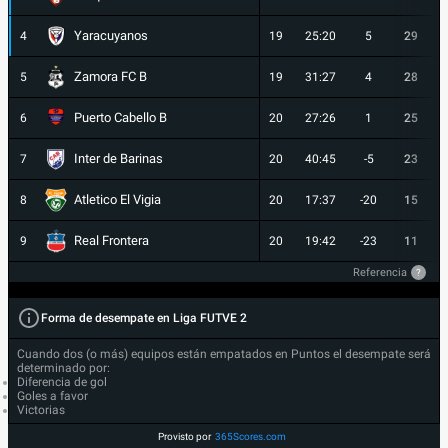
Yaracuyanos
4
19
25:20
5
29
Zamora FC B
5
19
31:27
4
28
Puerto Cabello B
6
20
27:26
1
25
Inter de Barinas
7
20
40:45
-5
23
Atletico El Vigia
8
20
17:37
-20
15
Real Frontera
9
20
19:42
-23
11
Referencia
?
Forma de desempate en Liga FUTVE 2
Cuando dos (o más) equipos están empatados en Puntos el desempate será
determinado por:
Diferencia de gol
Goles a favor
Victorias
Provisto por
365Scores.com