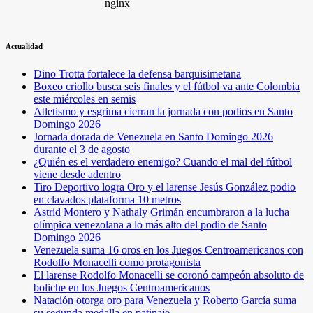
Actualidad
Dino Trotta fortalece la defensa barquisimetana
Boxeo criollo busca seis finales y el fútbol va ante Colombia
este miércoles en semis
Atletismo y esgrima cierran la jornada con podios en Santo
Domingo 2026
Jornada dorada de Venezuela en Santo Domingo 2026
durante el 3 de agosto
¿Quién es el verdadero enemigo? Cuando el mal del fútbol
viene desde adentro
Tiro Deportivo logra Oro y el larense Jesús González podio
en clavados plataforma 10 metros
Astrid Montero y Nathaly Grimán encumbraron a la lucha
olímpica venezolana a lo más alto del podio de Santo
Domingo 2026
Venezuela suma 16 oros en los Juegos Centroamericanos con
Rodolfo Monacelli como protagonista
El larense Rodolfo Monacelli se coronó campeón absoluto de
boliche en los Juegos Centroamericanos
Natación otorga oro para Venezuela y Roberto García suma
su segunda medalla en patinaje