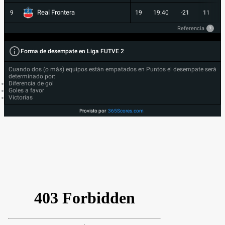
Real Frontera
9
19
19:40
-21
11
Referencia
?
Forma de desempate en Liga FUTVE 2
Cuando dos (o más) equipos están empatados en Puntos el desempate será
determinado por:
Diferencia de gol
Goles a favor
Victorias
Provisto por
365Scores.com