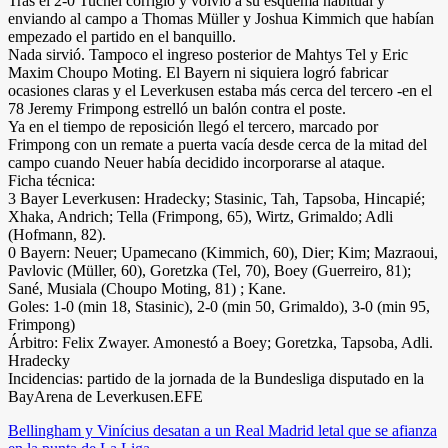
Tras el 2-0 Tuchel corrigió y volvió a su esquema habitual y
enviando al campo a Thomas Müller y Joshua Kimmich que habían
empezado el partido en el banquillo.
Nada sirvió. Tampoco el ingreso posterior de Mahtys Tel y Eric
Maxim Choupo Moting. El Bayern ni siquiera logró fabricar
ocasiones claras y el Leverkusen estaba más cerca del tercero -en el
78 Jeremy Frimpong estrelló un balón contra el poste.
Ya en el tiempo de reposición llegó el tercero, marcado por
Frimpong con un remate a puerta vacía desde cerca de la mitad del
campo cuando Neuer había decidido incorporarse al ataque.
Ficha técnica:
3 Bayer Leverkusen: Hradecky; Stasinic, Tah, Tapsoba, Hincapié;
Xhaka, Andrich; Tella (Frimpong, 65), Wirtz, Grimaldo; Adli
(Hofmann, 82).
0 Bayern: Neuer; Upamecano (Kimmich, 60), Dier; Kim; Mazraoui,
Pavlovic (Müller, 60), Goretzka (Tel, 70), Boey (Guerreiro, 81);
Sané, Musiala (Choupo Moting, 81) ; Kane.
Goles: 1-0 (min 18, Stasinic), 2-0 (min 50, Grimaldo), 3-0 (min 95,
Frimpong)
Árbitro: Felix Zwayer. Amonestó a Boey; Goretzka, Tapsoba, Adli.
Hradecky
Incidencias: partido de la jornada de la Bundesliga disputado en la
BayArena de Leverkusen.EFE
Navegación
Bellingham y Vinícius desatan a un Real Madrid letal que se afianza