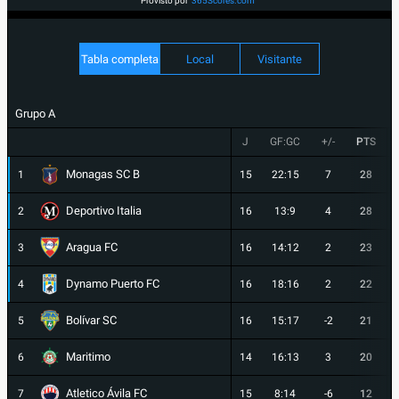
Provisto por
365Scores.com
Tabla completa
Local
Visitante
Grupo A
J
GF:GC
+/-
PTS
Monagas SC B
1
15
22:15
7
28
Deportivo Italia
2
16
13:9
4
28
Aragua FC
3
16
14:12
2
23
Dynamo Puerto FC
4
16
18:16
2
22
Bolívar SC
5
16
15:17
-2
21
Maritimo
6
14
16:13
3
20
Atletico Ávila FC
7
15
8:14
-6
12