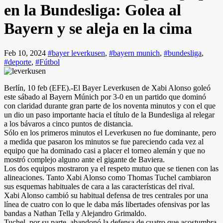
en la Bundesliga: Golea al
Bayern y se aleja en la cima
Feb 10, 2024
#bayer leverkusen
,
#bayern munich
,
#bundesliga
,
#deporte
,
#Fútbol
Berlín, 10 feb (EFE).-El Bayer Leverkusen de Xabi Alonso goleó
este sábado al Bayern Múnich por 3-0 en un partido que dominó
con claridad durante gran parte de los noventa minutos y con el que
un dio un paso importante hacia el título de la Bundesliga al relegar
a los bávaros a cinco puntos de distancia.
Sólo en los primeros minutos el Leverkusen no fue dominante, pero
a medida que pasaron los minutos se fue pareciendo cada vez al
equipo que ha dominado casi a placer el torneo alemán y que no
mostró complejo alguno ante el gigante de Baviera.
Los dos equipos mostraron ya el respeto mutuo que se tienen con las
alineaciones. Tanto Xabi Alonso como Thomas Tuchel cambiaron
sus esquemas habituales de cara a las características del rival.
Xabi Alonso cambió su habitual defensa de tres centrales por una
línea de cuatro con lo que le daba más libertades ofensivas por las
bandas a Nathan Tella y Alejandro Grimaldo.
Tuchel, por su parte, abandonó la defensa de cuatro que acostumbra