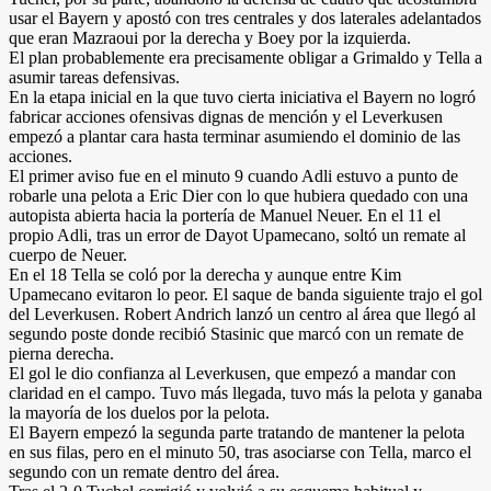
usar el Bayern y apostó con tres centrales y dos laterales adelantados
que eran Mazraoui por la derecha y Boey por la izquierda.
El plan probablemente era precisamente obligar a Grimaldo y Tella a
asumir tareas defensivas.
En la etapa inicial en la que tuvo cierta iniciativa el Bayern no logró
fabricar acciones ofensivas dignas de mención y el Leverkusen
empezó a plantar cara hasta terminar asumiendo el dominio de las
acciones.
El primer aviso fue en el minuto 9 cuando Adli estuvo a punto de
robarle una pelota a Eric Dier con lo que hubiera quedado con una
autopista abierta hacia la portería de Manuel Neuer. En el 11 el
propio Adli, tras un error de Dayot Upamecano, soltó un remate al
cuerpo de Neuer.
En el 18 Tella se coló por la derecha y aunque entre Kim
Upamecano evitaron lo peor. El saque de banda siguiente trajo el gol
del Leverkusen. Robert Andrich lanzó un centro al área que llegó al
segundo poste donde recibió Stasinic que marcó con un remate de
pierna derecha.
El gol le dio confianza al Leverkusen, que empezó a mandar con
claridad en el campo. Tuvo más llegada, tuvo más la pelota y ganaba
la mayoría de los duelos por la pelota.
El Bayern empezó la segunda parte tratando de mantener la pelota
en sus filas, pero en el minuto 50, tras asociarse con Tella, marco el
segundo con un remate dentro del área.