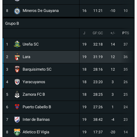
Mineros De Guayana
8
16
11:21
-10
10
Grupo B
J
GF:GC
+/-
PTS
Ureña SC
1
19
32:18
14
37
Lara
2
19
31:19
12
36
Barquisimeto SC
3
18
28:16
12
35
Yaracuyanos
4
18
23:20
3
26
Zamora FC B
5
18
28:25
3
25
Puerto Cabello B
6
19
27:26
1
24
Inter de Barinas
7
19
38:42
-4
23
Atletico El Vigia
8
19
17:37
-20
14