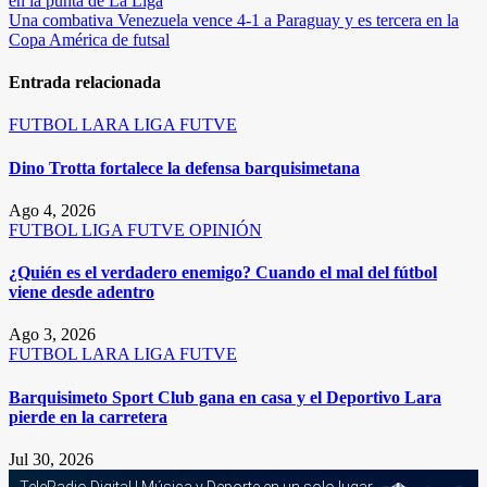
en la punta de La Liga
de
Una combativa Venezuela vence 4-1 a Paraguay y es tercera en la
entradas
Copa América de futsal
Entrada relacionada
FUTBOL
LARA
LIGA FUTVE
Dino Trotta fortalece la defensa barquisimetana
Ago 4, 2026
FUTBOL
LIGA FUTVE
OPINIÓN
¿Quién es el verdadero enemigo? Cuando el mal del fútbol
viene desde adentro
Ago 3, 2026
FUTBOL
LARA
LIGA FUTVE
Barquisimeto Sport Club gana en casa y el Deportivo Lara
pierde en la carretera
Jul 30, 2026