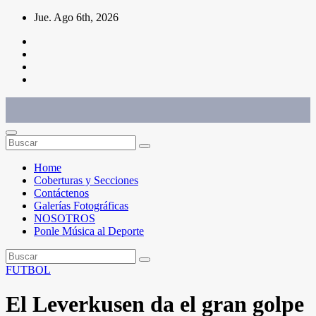
Saltar
Jue. Ago 6th, 2026
al
contenido
Conéctate con el deporte que te define. Mostramos sus historias.
Home
Coberturas y Secciones
Contáctenos
Galerías Fotográficas
NOSOTROS
Ponle Música al Deporte
FUTBOL
El Leverkusen da el gran golpe