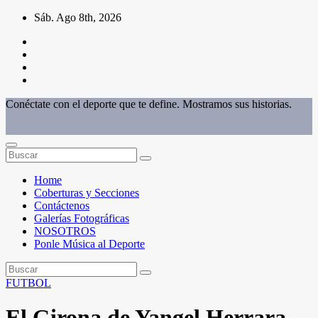
Saltar
Sáb. Ago 8th, 2026
al
contenido
Conéctate con el deporte que te define. Mostramos sus historias.
Home
Coberturas y Secciones
Contáctenos
Galerías Fotográficas
NOSOTROS
Ponle Música al Deporte
FUTBOL
El Girona de Yangel Herrara