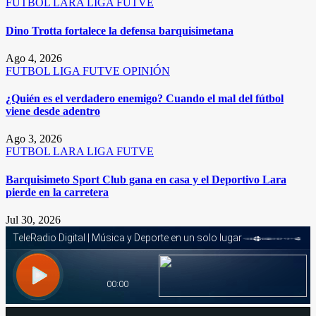
FUTBOL
LARA
LIGA FUTVE
Dino Trotta fortalece la defensa barquisimetana
Ago 4, 2026
FUTBOL
LIGA FUTVE
OPINIÓN
¿Quién es el verdadero enemigo? Cuando el mal del fútbol
viene desde adentro
Ago 3, 2026
FUTBOL
LARA
LIGA FUTVE
Barquisimeto Sport Club gana en casa y el Deportivo Lara
pierde en la carretera
Jul 30, 2026