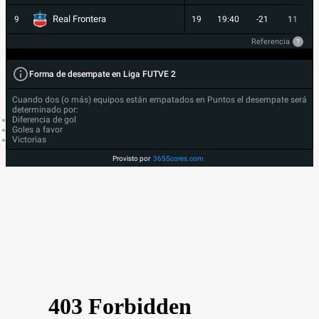
Real Frontera
9
19
19:40
-21
11
Referencia
?
Forma de desempate en Liga FUTVE 2
Cuando dos (o más) equipos están empatados en Puntos el desempate será
determinado por:
Diferencia de gol
Goles a favor
Victorias
Provisto por
365Scores.com