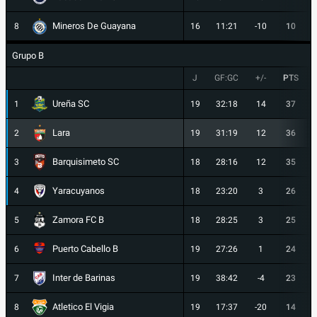
Mineros De Guayana
8
16
11:21
-10
10
Grupo B
J
GF:GC
+/-
PTS
Ureña SC
1
19
32:18
14
37
Lara
2
19
31:19
12
36
Barquisimeto SC
3
18
28:16
12
35
Yaracuyanos
4
18
23:20
3
26
Zamora FC B
5
18
28:25
3
25
Puerto Cabello B
6
19
27:26
1
24
Inter de Barinas
7
19
38:42
-4
23
Atletico El Vigia
8
19
17:37
-20
14