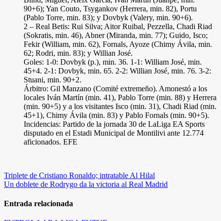
90+6); Yan Couto, Tsygankov (Herrera, min. 82), Portu
(Pablo Torre, min. 83); y Dovbyk (Valery, min. 90+6).
2 – Real Betis: Rui Silva; Aitor Ruibal, Pezzella, Chadi Riad
(Sokratis, min. 46), Abner (Miranda, min. 77); Guido, Isco;
Fekir (William, min. 62), Fornals, Ayoze (Chimy Ávila, min.
62; Rodri, min. 83); y Willian José.
Goles: 1-0: Dovbyk (p.), min. 36. 1-1: William José, min.
45+4. 2-1: Dovbyk, min. 65. 2-2: Willian José, min. 76. 3-2:
Stuani, min. 90+2.
Árbitro: Gil Manzano (Comité extremeño). Amonestó a los
locales Iván Martín (min. 41), Pablo Torre (min. 88) y Herrera
(min. 90+5) y a los visitantes Isco (min. 31), Chadi Riad (min.
45+1), Chimy Ávila (min. 83) y Pablo Fornals (min. 90+5).
Incidencias: Partido de la jornada 30 de LaLiga EA Sports
disputado en el Estadi Municipal de Montilivi ante 12.774
aficionados. EFE
Navegación
Triplete de Cristiano Ronaldo; intratable Al Hilal
Un doblete de Rodrygo da la victoria al Real Madrid
de
entradas
Entrada relacionada