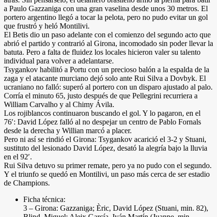
a Paulo Gazzaniga con una gran vaselina desde unos 30 metros. El
portero argentino llegó a tocar la pelota, pero no pudo evitar un gol
que frustró y heló Montilivi.
El Betis dio un paso adelante con el comienzo del segundo acto que
abrió el partido y contrarió al Girona, incomodado sin poder llevar la
batuta. Pero a falta de fluidez los locales hicieron valer su talento
individual para volver a adelantarse.
Tsygankov habilitó a Portu con un precioso balón a la espalda de la
zaga y el atacante murciano dejó solo ante Rui Silva a Dovbyk. El
ucraniano no falló: superó al portero con un disparo ajustado al palo.
Corría el minuto 65, justo después de que Pellegrini recurriera a
William Carvalho y al Chimy Ávila.
Los rojiblancos continuaron buscando el gol. Y lo pagaron, en el
76′: David López falló al no despejar un centro de Pablo Fornals
desde la derecha y Willian marcó a placer.
Pero ni así se rindió el Girona: Tsygankov acarició el 3-2 y Stuani,
sustituto del lesionado David López, desató la alegría bajo la lluvia
en el 92′.
Rui Silva detuvo su primer remate, pero ya no pudo con el segundo.
Y el triunfo se quedó en Montilivi, un paso más cerca de ser estadio
de Champions.
Ficha técnica:
3 – Girona: Gazzaniga; Èric, David López (Stuani, min. 82),
Blind, Miguel; Aleix García, Iván Martín (Juanpe, min.