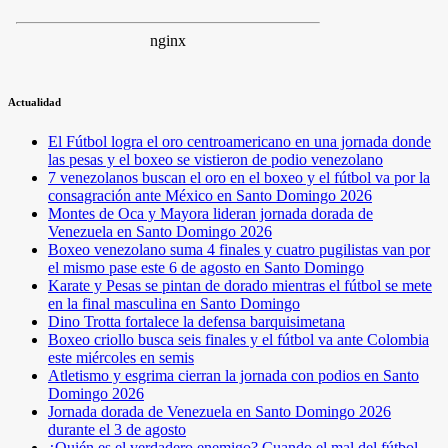
Actualidad
El Fútbol logra el oro centroamericano en una jornada donde
las pesas y el boxeo se vistieron de podio venezolano
7 venezolanos buscan el oro en el boxeo y el fútbol va por la
consagración ante México en Santo Domingo 2026
Montes de Oca y Mayora lideran jornada dorada de
Venezuela en Santo Domingo 2026
Boxeo venezolano suma 4 finales y cuatro pugilistas van por
el mismo pase este 6 de agosto en Santo Domingo
Karate y Pesas se pintan de dorado mientras el fútbol se mete
en la final masculina en Santo Domingo
Dino Trotta fortalece la defensa barquisimetana
Boxeo criollo busca seis finales y el fútbol va ante Colombia
este miércoles en semis
Atletismo y esgrima cierran la jornada con podios en Santo
Domingo 2026
Jornada dorada de Venezuela en Santo Domingo 2026
durante el 3 de agosto
¿Quién es el verdadero enemigo? Cuando el mal del fútbol