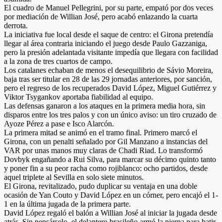
El cuadro de Manuel Pellegrini, por su parte, empató por dos veces
por mediación de Willian José, pero acabó enlazando la cuarta
derrota.
La iniciativa fue local desde el saque de centro: el Girona pretendía
llegar al área contraria iniciando el juego desde Paulo Gazzaniga,
pero la presión adelantada visitante impedía que llegara con facilidad
a la zona de tres cuartos de campo.
Los catalanes echaban de menos el desequilibrio de Sávio Moreira,
baja tras ser titular en 28 de las 29 jornadas anteriores, por sanción,
pero el regreso de los recuperados David López, Miguel Gutiérrez y
Viktor Tsygankov aportaba fiabilidad al equipo.
Las defensas ganaron a los ataques en la primera media hora, sin
disparos entre los tres palos y con un único aviso: un tiro cruzado de
Ayoze Pérez a pase e Isco Alarcón.
La primera mitad se animó en el tramo final. Primero marcó el
Girona, con un penalti señalado por Gil Manzano a instancias del
VAR por unas manos muy claras de Chadi Riad. Lo transformó
Dovbyk engañando a Rui Silva, para marcar su décimo quinto tanto
y poner fin a su peor racha como rojiblanco: ocho partidos, desde
aquel triplete al Sevilla en solo siete minutos.
El Girona, revitalizado, pudo duplicar su ventaja en una doble
ocasión de Yan Couto y David López en un córner, pero encajó el 1-
1 en la última jugada de la primera parte.
David López regaló el balón a Willian José al iniciar la jugada desde
atrás. Sin pensárselo, el delantero brasileño armó la pierna para batir