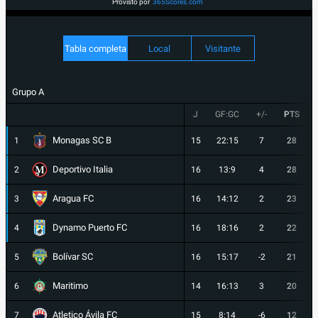
Provisto por
365Scores.com
Tabla completa
Local
Visitante
Grupo A
J
GF:GC
+/-
PTS
Monagas SC B
1
15
22:15
7
28
Deportivo Italia
2
16
13:9
4
28
Aragua FC
3
16
14:12
2
23
Dynamo Puerto FC
4
16
18:16
2
22
Bolívar SC
5
16
15:17
-2
21
Maritimo
6
14
16:13
3
20
Atletico Ávila FC
7
15
8:14
-6
12