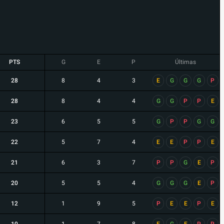
PTS
G
E
P
Últimas
28
8
4
3
E
G
G
G
P
28
8
4
4
G
G
P
P
E
23
6
5
5
G
P
P
G
G
22
5
7
4
E
E
P
P
E
21
6
3
7
P
P
G
E
P
20
5
5
4
G
G
G
E
P
12
1
9
5
P
E
E
P
E