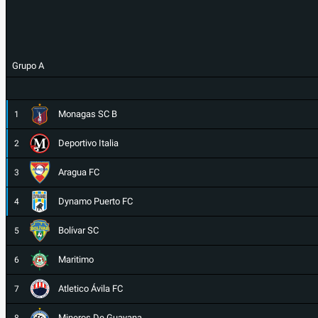
Grupo A
Monagas SC B
1
Deportivo Italia
2
Aragua FC
3
Dynamo Puerto FC
4
Bolívar SC
5
Maritimo
6
Atletico Ávila FC
7
Mineros De Guayana