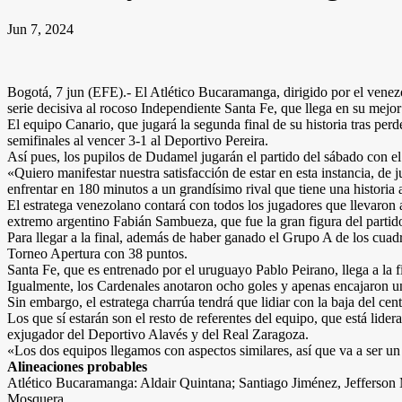
Jun 7, 2024
Bogotá, 7 jun (EFE).- El Atlético Bucaramanga, dirigido por el venez
serie decisiva al rocoso Independiente Santa Fe, que llega en su mej
El equipo Canario, que jugará la segunda final de su historia tras per
semifinales al vencer 3-1 al Deportivo Pereira.
Así pues, los pupilos de Dudamel jugarán el partido del sábado con e
«Quiero manifestar nuestra satisfacción de estar en esta instancia, de
enfrentar en 180 minutos a un grandísimo rival que tiene una histori
El estratega venezolano contará con todos los jugadores que llevaron a
extremo argentino Fabián Sambueza, que fue la gran figura del partido
Para llegar a la final, además de haber ganado el Grupo A de los cuad
Torneo Apertura con 38 puntos.
Santa Fe, que es entrenado por el uruguayo Pablo Peirano, llega a la 
Igualmente, los Cardenales anotaron ocho goles y apenas encajaron uno
Sin embargo, el estratega charrúa tendrá que lidiar con la baja del ce
Los que sí estarán son el resto de referentes del equipo, que está li
exjugador del Deportivo Alavés y del Real Zaragoza.
«Los dos equipos llegamos con aspectos similares, así que va a ser un
Alineaciones probables
Atlético Bucaramanga: Aldair Quintana; Santiago Jiménez, Jefferson
Mosquera.