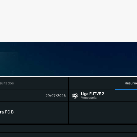
sultados
Resum
Liga FUTVE 2
29/07/2026
Venezuela
ra FC B