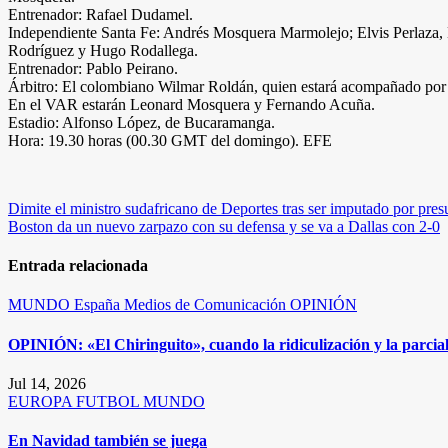
Entrenador: Rafael Dudamel.
Independiente Santa Fe: Andrés Mosquera Marmolejo; Elvis Perlaza, Ma
Rodríguez y Hugo Rodallega.
Entrenador: Pablo Peirano.
Árbitro: El colombiano Wilmar Roldán, quien estará acompañado por 
En el VAR estarán Leonard Mosquera y Fernando Acuña.
Estadio: Alfonso López, de Bucaramanga.
Hora: 19.30 horas (00.30 GMT del domingo). EFE
Navegación
Dimite el ministro sudafricano de Deportes tras ser imputado por pres
Boston da un nuevo zarpazo con su defensa y se va a Dallas con 2-0
de
entradas
Entrada relacionada
MUNDO
España
Medios de Comunicación
OPINIÓN
OPINIÓN: «El Chiringuito», cuando la ridiculización y la parcia
Jul 14, 2026
EUROPA
FUTBOL
MUNDO
En Navidad también se juega