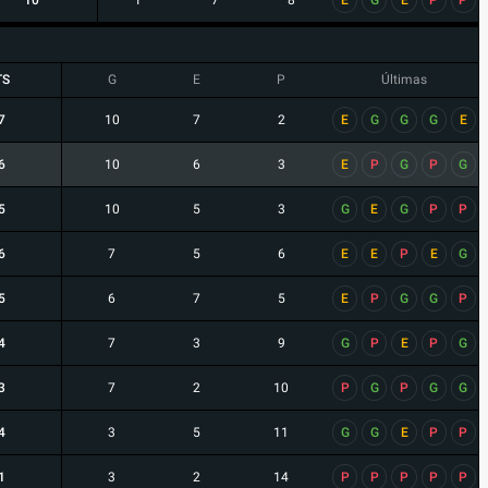
10
1
7
8
E
G
E
P
P
TS
G
E
P
Últimas
7
10
7
2
E
G
G
G
E
6
10
6
3
E
P
G
P
G
5
10
5
3
G
E
G
P
P
6
7
5
6
E
E
P
E
G
5
6
7
5
E
P
G
G
P
4
7
3
9
G
P
E
P
G
3
7
2
10
P
G
P
G
G
4
3
5
11
G
G
E
P
P
1
3
2
14
P
P
P
P
P