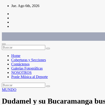
Saltar
Jue. Ago 6th, 2026
al
contenido
Conéctate con el deporte que te define. Mostramos sus historias.
Home
Coberturas y Secciones
Contáctenos
Galerías Fotográficas
NOSOTROS
Ponle Música al Deporte
MUNDO
Dudamel y su Bucaramanga busca