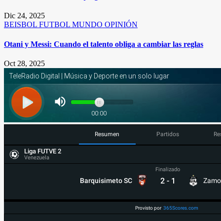
Dic 24, 2025
BEISBOL
FUTBOL
MUNDO
OPINIÓN
Otani y Messi: Cuando el talento obliga a cambiar las reglas
Oct 28, 2025
Resumen
Partidos
Re
Liga FUTVE 2
Venezuela
Finalizado
2
-
1
Barquisimeto SC
Zamo
Provisto por
365Scores.com