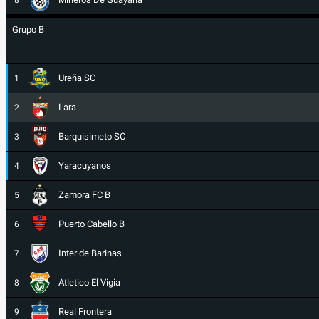
8
Grupo B
Ureña SC
1
Lara
2
Barquisimeto SC
3
Yaracuyanos
4
Zamora FC B
5
Puerto Cabello B
6
Inter de Barinas
7
Atletico El Vigia
8
Real Frontera
9