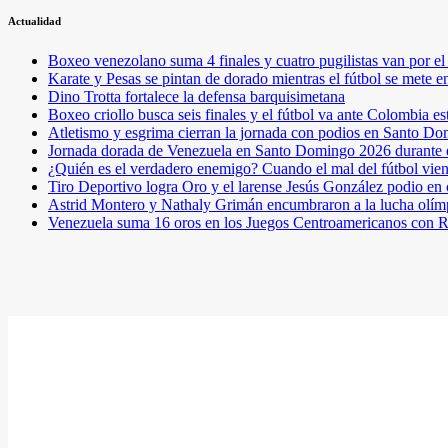
Actualidad
Boxeo venezolano suma 4 finales y cuatro pugilistas van por 
Karate y Pesas se pintan de dorado mientras el fútbol se mete 
Dino Trotta fortalece la defensa barquisimetana
Boxeo criollo busca seis finales y el fútbol va ante Colombia es
Atletismo y esgrima cierran la jornada con podios en Santo D
Jornada dorada de Venezuela en Santo Domingo 2026 durante e
¿Quién es el verdadero enemigo? Cuando el mal del fútbol vie
Tiro Deportivo logra Oro y el larense Jesús González podio en
Astrid Montero y Nathaly Grimán encumbraron a la lucha olím
Venezuela suma 16 oros en los Juegos Centroamericanos con R