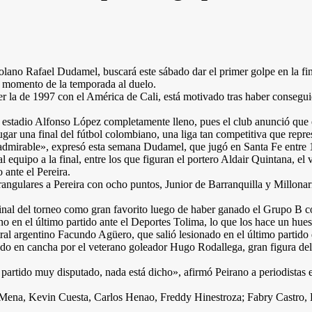
olano Rafael Dudamel, buscará este sábado dar el primer golpe en la fi
or momento de la temporada al duelo.
der la de 1997 con el América de Cali, está motivado tras haber consegui
l estadio Alfonso López completamente lleno, pues el club anunció que 
 jugar una final del fútbol colombiano, una liga tan competitiva que re
a admirable», expresó esta semana Dudamel, que jugó en Santa Fe entre
l equipo a la final, entre los que figuran el portero Aldair Quintana, e
 ante el Pereira.
rangulares a Pereira con ocho puntos, Junior de Barranquilla y Millonar
final del torneo como gran favorito luego de haber ganado el Grupo B c
 en el último partido ante el Deportes Tolima, lo que los hace un hues
ntral argentino Facundo Agüero, que salió lesionado en el último partido
derado en cancha por el veterano goleador Hugo Rodallega, gran figura d
 partido muy disputado, nada está dicho», afirmó Peirano a periodistas 
 Mena, Kevin Cuesta, Carlos Henao, Freddy Hinestroza; Fabry Castro, 