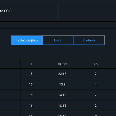
ra FC B
Tabla completa
Local
Visitante
J
GF:GC
+/-
15
22:15
7
16
13:9
4
16
14:12
2
16
18:16
2