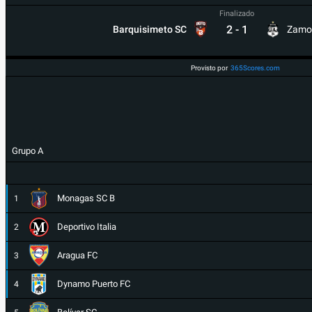
Finalizado
2
-
1
Barquisimeto SC
Zamo
Provisto por
365Scores.com
Grupo A
Monagas SC B
1
Deportivo Italia
2
Aragua FC
3
Dynamo Puerto FC
4