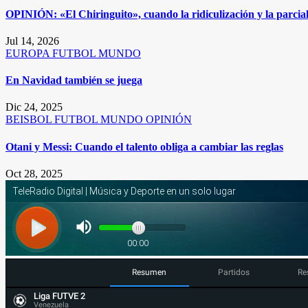
OPINIÓN: «El Chiringuito», cuando la ridiculización y la parcia
Jul 14, 2026
EUROPA
FUTBOL
MUNDO
En Navidad también se juega
Dic 24, 2025
BEISBOL
FUTBOL
MUNDO
OPINIÓN
Otani y Messi: Cuando el talento obliga a cambiar las reglas
Oct 28, 2025
Resumen
Partidos
Re
Liga FUTVE 2
Venezuela