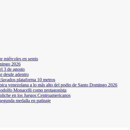
te miércoles en semis
omingo 2026
l 3 de agosto
ne desde adentro
 clavados plataforma 10 metros
pica venezolana a lo más alto del podio de Santo Domingo 2026
odolfo Monacelli como protagonista
oliche en los Juegos Centroamericanos
segunda medalla en patinaje