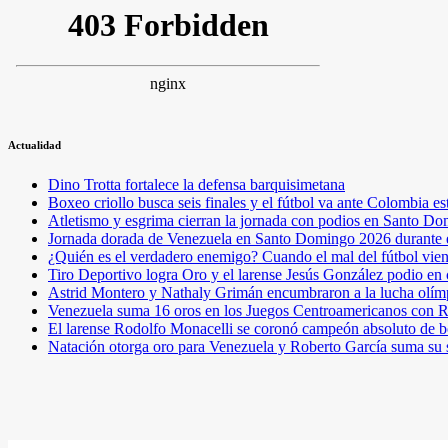
Actualidad
Dino Trotta fortalece la defensa barquisimetana
Boxeo criollo busca seis finales y el fútbol va ante Colombia es
Atletismo y esgrima cierran la jornada con podios en Santo D
Jornada dorada de Venezuela en Santo Domingo 2026 durante e
¿Quién es el verdadero enemigo? Cuando el mal del fútbol vie
Tiro Deportivo logra Oro y el larense Jesús González podio en
Astrid Montero y Nathaly Grimán encumbraron a la lucha olím
Venezuela suma 16 oros en los Juegos Centroamericanos con R
El larense Rodolfo Monacelli se coronó campeón absoluto de b
Natación otorga oro para Venezuela y Roberto García suma su 