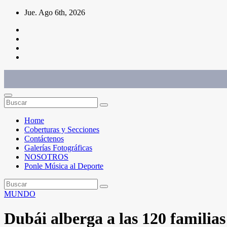
Saltar
Jue. Ago 6th, 2026
al
contenido
Conéctate con el deporte que te define. Mostramos sus historias.
Home
Coberturas y Secciones
Contáctenos
Galerías Fotográficas
NOSOTROS
Ponle Música al Deporte
MUNDO
Dubái alberga a las 120 familia