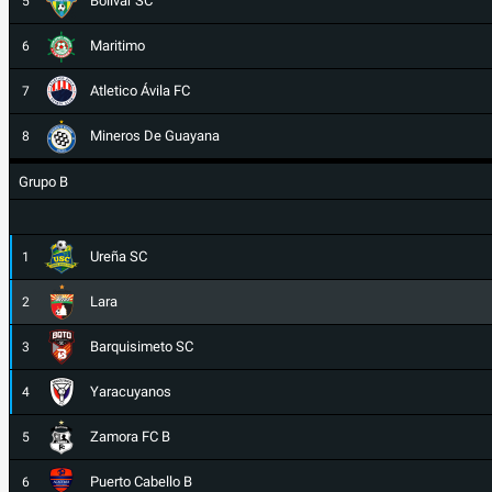
Bolívar SC
5
Maritimo
6
Atletico Ávila FC
7
Mineros De Guayana
8
Grupo B
Ureña SC
1
Lara
2
Barquisimeto SC
3
Yaracuyanos
4
Zamora FC B
5
Puerto Cabello B
6