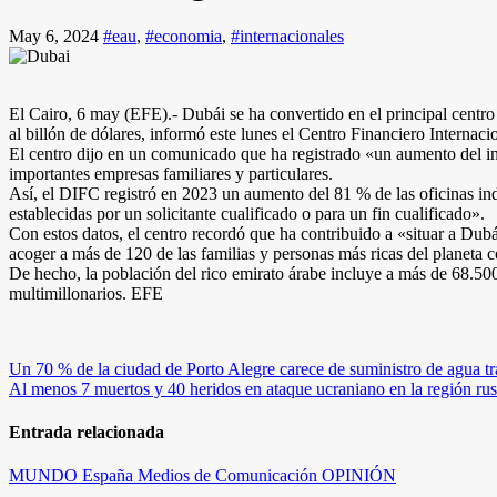
May 6, 2024
#eau
,
#economia
,
#internacionales
El Cairo, 6 may (EFE).- Dubái se ha convertido en el principal centro 
al billón de dólares, informó este lunes el Centro Financiero Internac
El centro dijo en un comunicado que ha registrado «un aumento del int
importantes empresas familiares y particulares.
Así, el DIFC registró en 2023 un aumento del 81 % de las oficinas ind
establecidas por un solicitante cualificado o para un fin cualificado».
Con estos datos, el centro recordó que ha contribuido a «situar a Du
acoger a más de 120 de las familias y personas más ricas del planeta co
De hecho, la población del rico emirato árabe incluye a más de 68.50
multimillonarios. EFE
Navegación
Un 70 % de la ciudad de Porto Alegre carece de suministro de agua tr
Al menos 7 muertos y 40 heridos en ataque ucraniano en la región ru
de
entradas
Entrada relacionada
MUNDO
España
Medios de Comunicación
OPINIÓN