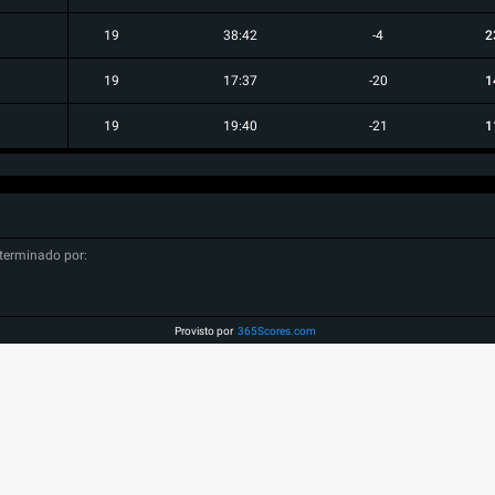
19
38:42
-4
2
19
17:37
-20
1
19
19:40
-21
1
terminado por:
Provisto por
365Scores.com