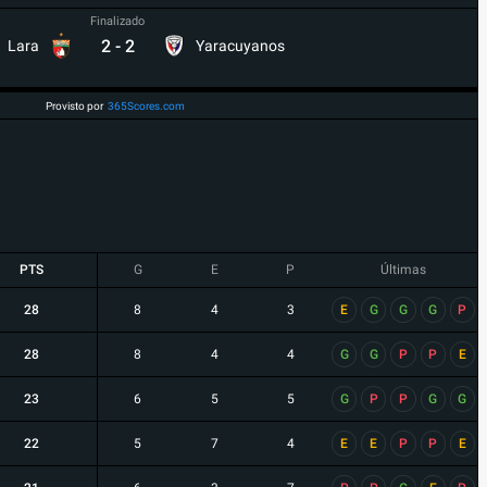
Finalizado
2
-
2
Lara
Yaracuyanos
Provisto por
365Scores.com
PTS
G
E
P
Últimas
28
8
4
3
E
G
G
G
P
28
8
4
4
G
G
P
P
E
23
6
5
5
G
P
P
G
G
22
5
7
4
E
E
P
P
E