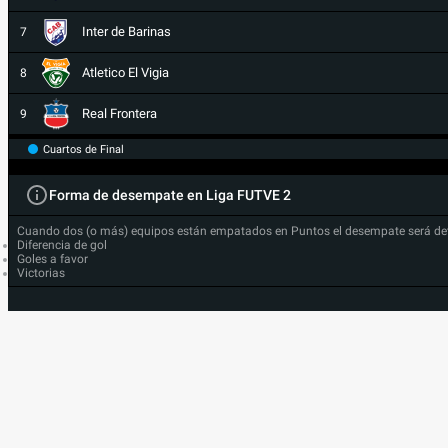
Inter de Barinas
7
Atletico El Vigia
8
Real Frontera
9
Cuartos de Final
Forma de desempate en Liga FUTVE 2
Cuando dos (o más) equipos están empatados en Puntos el desempate será de
Diferencia de gol
Goles a favor
Victorias