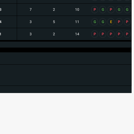
3
7
2
10
P
G
P
G
G
4
3
5
11
G
G
E
P
P
1
3
2
14
P
P
P
P
P