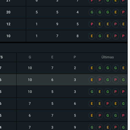
21
6
3
7
P
P
G
E
P
20
5
5
4
G
G
G
E
P
12
1
9
5
P
E
E
P
E
10
1
7
8
E
G
E
P
P
TS
G
E
P
Últimas
7
10
7
2
E
G
G
G
E
6
10
6
3
E
P
G
P
G
5
10
5
3
G
E
G
P
P
6
7
5
6
E
E
P
E
G
5
6
7
5
E
P
G
G
P
4
7
3
9
G
P
E
P
G