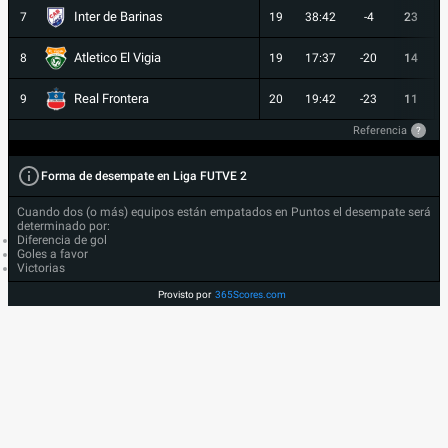
Inter de Barinas
7
19
38:42
-4
23
Atletico El Vigia
8
19
17:37
-20
14
Real Frontera
9
20
19:42
-23
11
Referencia
?
Forma de desempate en Liga FUTVE 2
Cuando dos (o más) equipos están empatados en Puntos el desempate será
determinado por:
Diferencia de gol
Goles a favor
Victorias
Provisto por
365Scores.com