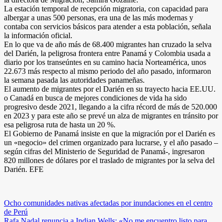
La estación temporal de recepción migratoria, con capacidad para
albergar a unas 500 personas, era una de las más modernas y
contaba con servicios básicos para atender a esta población, señala
la información oficial.
En lo que va de año más de 68.400 migrantes han cruzado la selva
del Darién, la peligrosa frontera entre Panamá y Colombia usada a
diario por los transeúntes en su camino hacia Norteamérica, unos
22.673 más respecto al mismo periodo del año pasado, informaron
la semana pasada las autoridades panameñas.
El aumento de migrantes por el Darién en su trayecto hacia EE.UU.
o Canadá en busca de mejores condiciones de vida ha sido
progresivo desde 2021, llegando a la cifra récord de más de 520.000
en 2023 y para este año se prevé un alza de migrantes en tránsito por
esa peligrosa ruta de hasta un 20 %.
El Gobierno de Panamá insiste en que la migración por el Darién es
un «negocio» del crimen organizado para lucrarse, y el año pasado –
según cifras del Ministerio de Seguridad de Panamá-, ingresaron
820 millones de dólares por el traslado de migrantes por la selva del
Darién. EFE
Navegación
Ocho comunidades nativas afectadas por inundaciones en el centro
de Perú
de
Rafa Nadal renuncia a Indian Wells: «No me encuentro listo para