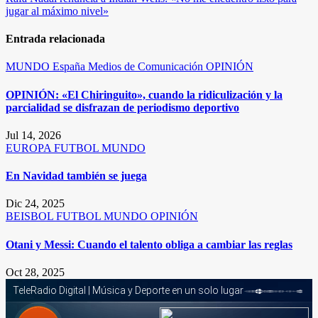
entradas
jugar al máximo nivel»
Entrada relacionada
MUNDO
España
Medios de Comunicación
OPINIÓN
OPINIÓN: «El Chiringuito», cuando la ridiculización y la
parcialidad se disfrazan de periodismo deportivo
Jul 14, 2026
EUROPA
FUTBOL
MUNDO
En Navidad también se juega
Dic 24, 2025
BEISBOL
FUTBOL
MUNDO
OPINIÓN
Otani y Messi: Cuando el talento obliga a cambiar las reglas
Oct 28, 2025