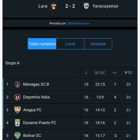
2
-
2
Lara
Yaracuyanos
Provisto por
365Scores.com
Tabla completa
Local
Visitante
Grupo A
J
GF:GC
+/-
PTS
Monagas SC B
1
15
22:15
7
28
Deportivo Italia
2
16
13:9
4
28
Aragua FC
3
16
14:12
2
23
Dynamo Puerto FC
4
16
18:16
2
22
Bolívar SC
5
16
15:17
-2
21