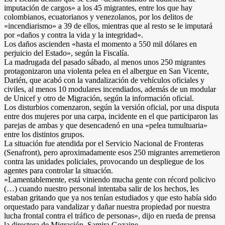
imputación de cargos» a los 45 migrantes, entre los que hay
colombianos, ecuatorianos y venezolanos, por los delitos de
«incendiarismo» a 39 de ellos, mientras que al resto se le imputará
por «daños y contra la vida y la integridad».
Los daños ascienden «hasta el momento a 550 mil dólares en
perjuicio del Estado», según la Fiscalía.
La madrugada del pasado sábado, al menos unos 250 migrantes
protagonizaron una violenta pelea en el albergue en San Vicente,
Darién, que acabó con la vandalización de vehículos oficiales y
civiles, al menos 10 modulares incendiados, además de un modular
de Unicef y otro de Migración, según la información oficial.
Los disturbios comenzaron, según la versión oficial, por una disputa
entre dos mujeres por una carpa, incidente en el que participaron las
parejas de ambas y que desencadenó en una «pelea tumultuaria»
entre los distintos grupos.
La situación fue atendida por el Servicio Nacional de Fronteras
(Senafront), pero aproximadamente esos 250 migrantes arremetieron
contra las unidades policiales, provocando un despliegue de los
agentes para controlar la situación.
«Lamentablemente, está viniendo mucha gente con récord policivo
(…) cuando nuestro personal intentaba salir de los hechos, les
estaban gritando que ya nos tenían estudiados y que esto había sido
orquestado para vandalizar y dañar nuestra propiedad por nuestra
lucha frontal contra el tráfico de personas», dijo en rueda de prensa
la directora de Migración, Samira Gozaine.