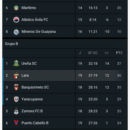
Maritimo
6
14
16:13
3
20
Atletico Ávila FC
7
15
8:14
-6
12
Mineros De Guayana
8
16
11:21
-10
10
Grupo B
J
GF:GC
+/-
PTS
Ureña SC
1
19
32:18
14
37
Lara
2
19
31:19
12
36
Barquisimeto SC
3
18
28:16
12
35
Yaracuyanos
4
19
25:20
5
29
Zamora FC B
5
18
28:25
3
25
Puerto Cabello B
6
19
27:26
1
24