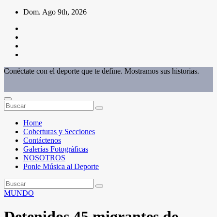
Saltar
Dom. Ago 9th, 2026
al
contenido
Conéctate con el deporte que te define. Mostramos sus historias.
Home
Coberturas y Secciones
Contáctenos
Galerías Fotográficas
NOSOTROS
Ponle Música al Deporte
MUNDO
Detenidos 45 migrantes de