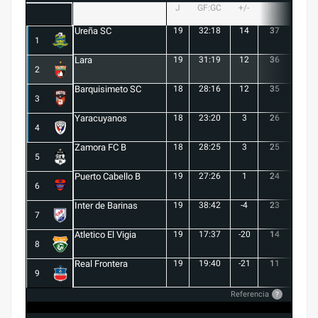
J
GF:GC
+/-
PTS
G
Ureña SC
19
32:18
14
37
10
1
Lara
19
31:19
12
36
10
2
Barquisimeto SC
18
28:16
12
35
10
3
Yaracuyanos
18
23:20
3
26
7
4
Zamora FC B
18
28:25
3
25
6
5
Puerto Cabello B
19
27:26
1
24
7
6
Inter de Barinas
19
38:42
-4
23
7
7
Atletico El Vigia
19
17:37
-20
14
3
8
Real Frontera
19
19:40
-21
11
3
9
Referencia
?