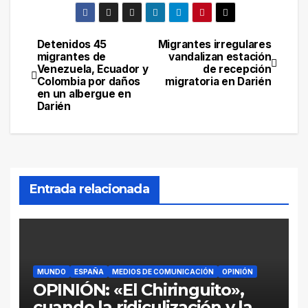
Detenidos 45
Migrantes irregulares
Navegación
migrantes de
vandalizan estación
Venezuela, Ecuador y
de recepción
de
Colombia por daños
migratoria en Darién
en un albergue en
entradas
Darién
Entrada relacionada
MUNDO
ESPAÑA
MEDIOS DE COMUNICACIÓN
OPINIÓN
OPINIÓN: «El Chiringuito»,
cuando la ridiculización y la