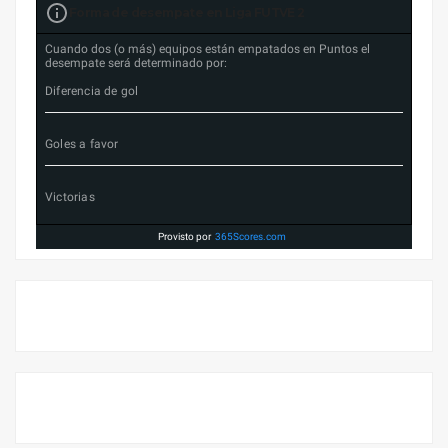
Forma de desempate en Liga FUTVE 2
Cuando dos (o más) equipos están empatados en Puntos el
desempate será determinado por:
Diferencia de gol
Goles a favor
Victorias
Provisto por
365Scores.com