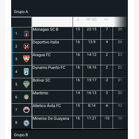
Grupo A
J
GF:GC
+/-
PTS
G
Monagas SC B
15
22:15
7
28
8
1
Deportivo Italia
16
13:9
4
28
8
2
Aragua FC
16
14:12
2
23
6
3
Dynamo Puerto FC
16
18:16
2
22
5
4
Bolívar SC
16
15:17
-2
21
6
5
Maritimo
14
16:13
3
20
5
6
Atletico Ávila FC
15
8:14
-6
12
1
7
Mineros De Guayana
16
11:21
-10
10
1
8
Grupo B