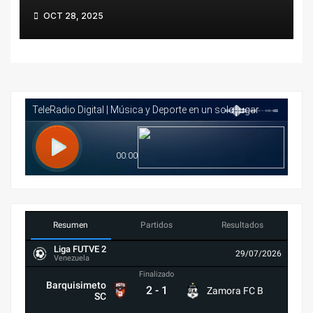
reglas
OCT 28, 2025
Resumen
Partidos
Resultados
Liga FUTVE 2
29/07/2026
Venezuela
Finalizado
Barquisimeto
2
-
1
Zamora FC B
SC