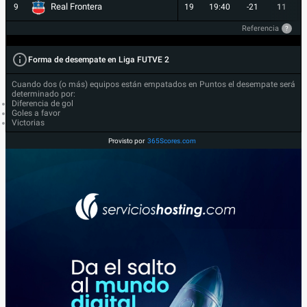
Real Frontera
9
19
19:40
-21
11
Referencia
?
Forma de desempate en Liga FUTVE 2
Cuando dos (o más) equipos están empatados en Puntos el desempate será
determinado por:
Diferencia de gol
Goles a favor
Victorias
Provisto por
365Scores.com