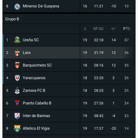
Mineros De Guayana
8
16
11:21
-10
10
Grupo B
J
GF:GC
+/-
PTS
Ureña SC
1
19
32:18
14
37
Lara
2
19
31:19
12
36
Barquisimeto SC
3
18
28:16
12
35
Yaracuyanos
4
18
23:20
3
26
Zamora FC B
5
18
28:25
3
25
Puerto Cabello B
6
19
27:26
1
24
Inter de Barinas
7
19
38:42
-4
23
Atletico El Vigia
8
19
17:37
-20
14