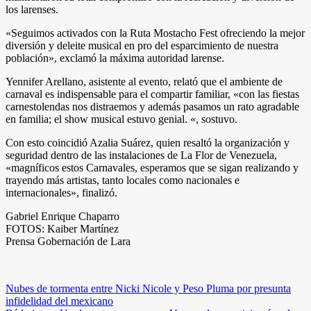
los larenses.
«Seguimos activados con la Ruta Mostacho Fest ofreciendo la mejor
diversión y deleite musical en pro del esparcimiento de nuestra
población», exclamó la máxima autoridad larense.
Yennifer Arellano, asistente al evento, relató que el ambiente de
carnaval es indispensable para el compartir familiar, «con las fiestas
carnestolendas nos distraemos y además pasamos un rato agradable
en familia; el show musical estuvo genial. «, sostuvo.
Con esto coincidió Azalia Suárez, quien resaltó la organización y
seguridad dentro de las instalaciones de La Flor de Venezuela,
«magníficos estos Carnavales, esperamos que se sigan realizando y
trayendo más artistas, tanto locales como nacionales e
internacionales», finalizó.
Gabriel Enrique Chaparro
FOTOS: Kaiber Martínez
Prensa Gobernación de Lara
Navegación
Nubes de tormenta entre Nicki Nicole y Peso Pluma por presunta
infidelidad del mexicano
de