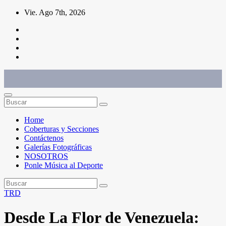
Saltar
Vie. Ago 7th, 2026
al
contenido
Conéctate con el deporte que te define. Mostramos sus historias.
Home
Coberturas y Secciones
Contáctenos
Galerías Fotográficas
NOSOTROS
Ponle Música al Deporte
TRD
Desde La Flor de Venezuela: