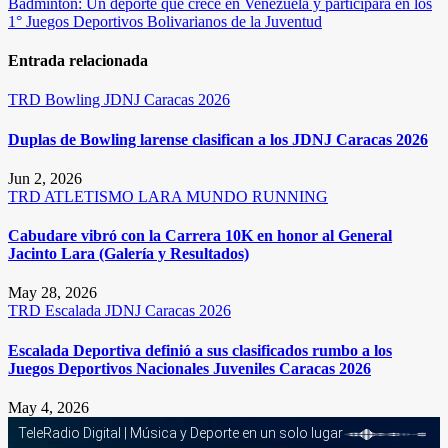
Bádminton: Un deporte que crece en Venezuela y participará en los
entradas
1° Juegos Deportivos Bolivarianos de la Juventud
Entrada relacionada
TRD
Bowling
JDNJ Caracas 2026
Duplas de Bowling larense clasifican a los JDNJ Caracas 2026
Jun 2, 2026
TRD
ATLETISMO
LARA
MUNDO RUNNING
Cabudare vibró con la Carrera 10K en honor al General
Jacinto Lara (Galería y Resultados)
May 28, 2026
TRD
Escalada
JDNJ Caracas 2026
Escalada Deportiva definió a sus clasificados rumbo a los
Juegos Deportivos Nacionales Juveniles Caracas 2026
May 4, 2026