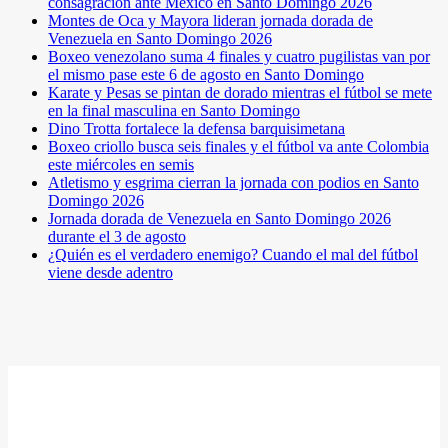
consagración ante México en Santo Domingo 2026
Montes de Oca y Mayora lideran jornada dorada de
Venezuela en Santo Domingo 2026
Boxeo venezolano suma 4 finales y cuatro pugilistas van por
el mismo pase este 6 de agosto en Santo Domingo
Karate y Pesas se pintan de dorado mientras el fútbol se mete
en la final masculina en Santo Domingo
Dino Trotta fortalece la defensa barquisimetana
Boxeo criollo busca seis finales y el fútbol va ante Colombia
este miércoles en semis
Atletismo y esgrima cierran la jornada con podios en Santo
Domingo 2026
Jornada dorada de Venezuela en Santo Domingo 2026
durante el 3 de agosto
¿Quién es el verdadero enemigo? Cuando el mal del fútbol
viene desde adentro