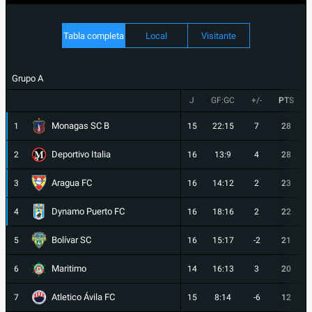
Tabla completa
Local
Visitante
Grupo A
J
GF:GC
+/-
PTS
Monagas SC B
1
15
22:15
7
28
Deportivo Italia
2
16
13:9
4
28
Aragua FC
3
16
14:12
2
23
Dynamo Puerto FC
4
16
18:16
2
22
Bolívar SC
5
16
15:17
-2
21
Maritimo
6
14
16:13
3
20
Atletico Ávila FC
7
15
8:14
-6
12