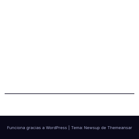
Funciona gracias a WordPress
|
Tema:
Newsup
de
Themeansar