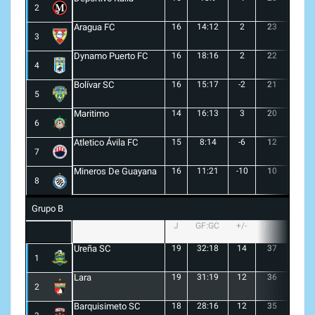
2
Aragua FC
16
14:12
2
23
6
3
Dynamo Puerto FC
16
18:16
2
22
5
4
Bolívar SC
16
15:17
-2
21
6
5
Maritimo
14
16:13
3
20
5
6
Atletico Ávila FC
15
8:14
-6
12
1
7
Mineros De Guayana
16
11:21
-10
10
1
8
Grupo B
J
GF:GC
+/-
PTS
G
Ureña SC
19
32:18
14
37
10
1
Lara
19
31:19
12
36
10
2
Barquisimeto SC
18
28:16
12
35
10