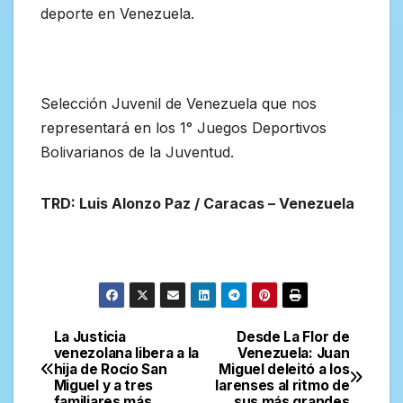
deporte en Venezuela.
Selección Juvenil de Venezuela que nos
representará en los 1° Juegos Deportivos
Bolivarianos de la Juventud.
TRD: Luis Alonzo Paz / Caracas – Venezuela
La Justicia
Desde La Flor de
Navegación
venezolana libera a la
Venezuela: Juan
hija de Rocío San
Miguel deleitó a los
de
Miguel y a tres
larenses al ritmo de
familiares más
sus más grandes