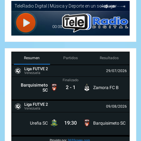
Resumen
Partidos
Resultados
Liga FUTVE 2
29/07/2026
Venezuela
Finalizado
Barquisimeto
2
-
1
Zamora FC B
SC
Liga FUTVE 2
09/08/2026
Venezuela
19:30
Ureña SC
Barquisimeto SC
Provisto por
365Scores.com