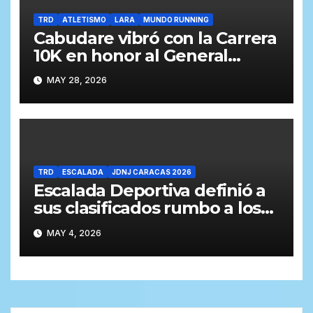
TRD
ATLETISMO
LARA
MUNDO RUNNING
Cabudare vibró con la Carrera
10K en honor al General
Jacinto Lara (Galería y
MAY 28, 2026
Resultados)
TRD
ESCALADA
JDNJ CARACAS 2026
Escalada Deportiva definió a
sus clasificados rumbo a los
Juegos Deportivos
MAY 4, 2026
Nacionales Juveniles Caracas
2026