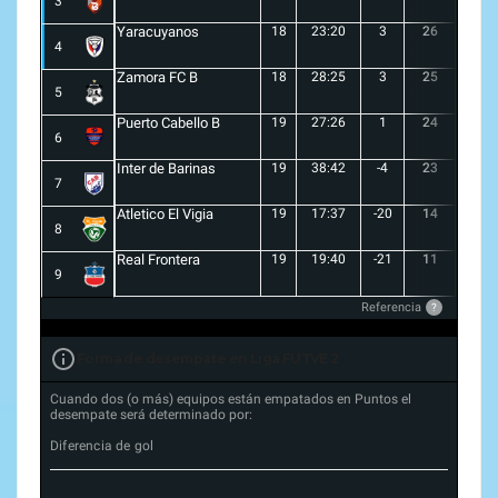
3
Yaracuyanos
18
23:20
3
26
7
4
Zamora FC B
18
28:25
3
25
6
5
Puerto Cabello B
19
27:26
1
24
7
6
Inter de Barinas
19
38:42
-4
23
7
7
Atletico El Vigia
19
17:37
-20
14
3
8
Real Frontera
19
19:40
-21
11
3
9
Referencia
?
Forma de desempate en Liga FUTVE 2
Cuando dos (o más) equipos están empatados en Puntos el
desempate será determinado por:
Diferencia de gol