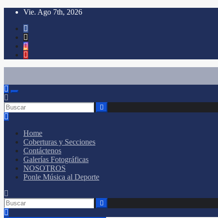
Saltar
Vie. Ago 7th, 2026
al
contenido
Conéctate con el deporte que te define. Mostramos sus historias.
Home
Coberturas y Secciones
Contáctenos
Galerías Fotográficas
NOSOTROS
Ponle Música al Deporte