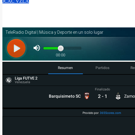
JCAC
VZLA
Boxeo venezolano suma 4 finales y cuatro pugilistas van por el 
Ago 6, 2026
Resumen
Partidos
Re
Liga FUTVE 2
Venezuela
Finalizado
2
-
1
Barquisimeto SC
Zamo
Provisto por
365Scores.com