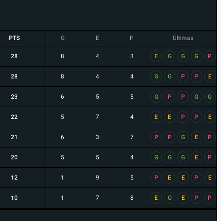
PTS
G
E
P
Últimas
28
8
4
3
E
G
G
G
P
28
8
4
4
G
G
P
P
E
23
6
5
5
G
P
P
G
G
22
5
7
4
E
E
P
P
E
21
6
3
7
P
P
G
E
P
20
5
5
4
G
G
G
E
P
12
1
9
5
P
E
E
P
E
10
1
7
8
E
G
E
P
P