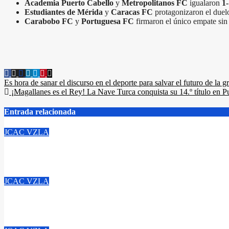
Academia Puerto Cabello
y
Metropolitanos FC
igualaron
1-
Estudiantes de Mérida
y
Caracas FC
protagonizaron el duel
Carabobo FC
y
Portuguesa FC
firmaron el único empate sin 
Navegación
Es hora de sanar el discurso en el deporte para salvar el futuro de la 
¡Magallanes es el Rey! La Nave Turca conquista su 14.º título en P
de
entradas
Entrada relacionada
JCAC
VZLA
7 venezolanos buscan el oro en el boxeo y el fútbol va por la c
Ago 7, 2026
JCAC
VZLA
Montes de Oca y Mayora lideran jornada dorada de Venezuela 
Ago 7, 2026