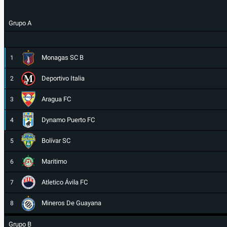
Grupo A
Monagas SC B
1
Deportivo Italia
2
Aragua FC
3
Dynamo Puerto FC
4
Bolívar SC
5
Maritimo
6
Atletico Ávila FC
7
Mineros De Guayana
8
Grupo B