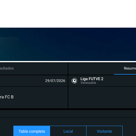
mismo pase este 6 de agosto en Santo Domingo
sultados
Resum
Liga FUTVE 2
29/07/2026
Venezuela
ra FC B
Tabla completa
Local
Visitante