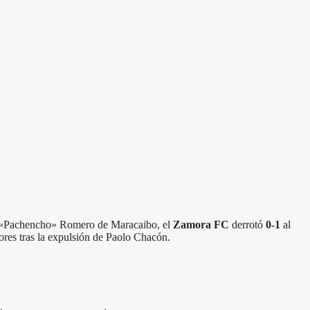
n el «Pachencho» Romero de Maracaibo, el
Zamora FC
derrotó
0-1
al
res tras la expulsión de Paolo Chacón.