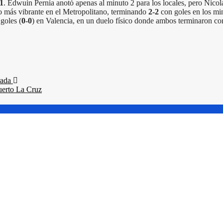
1
. Edwuin Pernía anotó apenas al minuto 2 para los locales, pero Nico
o más vibrante en el Metropolitano, terminando
2-2
con goles en los min
goles (
0-0
) en Valencia, en un duelo físico donde ambos terminaron 
grada
uerto La Cruz
onsagración ante México en Santo Domingo 2026
en Santo Domingo 2026