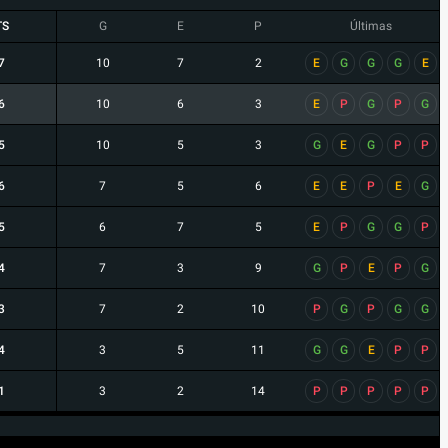
TS
G
E
P
Últimas
7
10
7
2
E
G
G
G
E
6
10
6
3
E
P
G
P
G
5
10
5
3
G
E
G
P
P
6
7
5
6
E
E
P
E
G
5
6
7
5
E
P
G
G
P
4
7
3
9
G
P
E
P
G
3
7
2
10
P
G
P
G
G
4
3
5
11
G
G
E
P
P
1
3
2
14
P
P
P
P
P