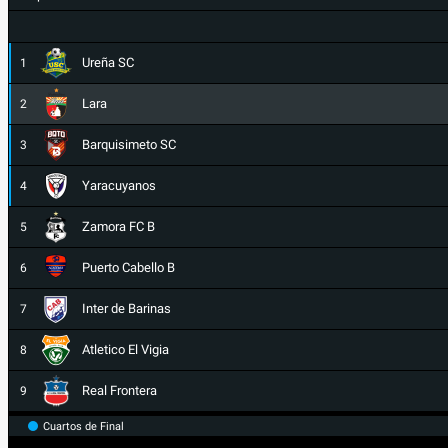
Ureña SC
1
Lara
2
Barquisimeto SC
3
Yaracuyanos
4
Zamora FC B
5
Puerto Cabello B
6
Inter de Barinas
7
Atletico El Vigia
8
Real Frontera
9
Cuartos de Final