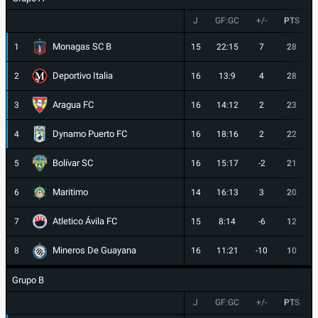
J
GF:GC
+/-
PTS
Monagas SC B
1
15
22:15
7
28
Deportivo Italia
2
16
13:9
4
28
Aragua FC
3
16
14:12
2
23
Dynamo Puerto FC
4
16
18:16
2
22
Bolívar SC
5
16
15:17
-2
21
Maritimo
6
14
16:13
3
20
Atletico Ávila FC
7
15
8:14
-6
12
Mineros De Guayana
8
16
11:21
-10
10
Grupo B
J
GF:GC
+/-
PTS