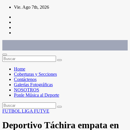
Saltar
Vie. Ago 7th, 2026
al
contenido
Conéctate con el deporte que te define. Mostramos sus historias.
Home
Coberturas y Secciones
Contáctenos
Galerías Fotográficas
NOSOTROS
Ponle Música al Deporte
FUTBOL
LIGA FUTVE
Deportivo Táchira empata en