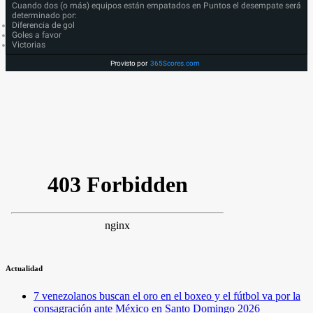
Cuando dos (o más) equipos están empatados en Puntos el desempate será
determinado por:
Diferencia de gol
Goles a favor
Victorias
Provisto por
365Scores.com
Actualidad
7 venezolanos buscan el oro en el boxeo y el fútbol va por la
consagración ante México en Santo Domingo 2026