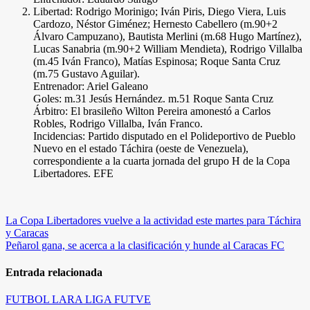
Libertad: Rodrigo Morinigo; Iván Piris, Diego Viera, Luis
Cardozo, Néstor Giménez; Hernesto Cabellero (m.90+2
Álvaro Campuzano), Bautista Merlini (m.68 Hugo Martínez),
Lucas Sanabria (m.90+2 William Mendieta), Rodrigo Villalba
(m.45 Iván Franco), Matías Espinosa; Roque Santa Cruz
(m.75 Gustavo Aguilar).
Entrenador: Ariel Galeano
Goles: m.31 Jesús Hernández. m.51 Roque Santa Cruz
Árbitro: El brasileño Wilton Pereira amonestó a Carlos
Robles, Rodrigo Villalba, Iván Franco.
Incidencias: Partido disputado en el Polideportivo de Pueblo
Nuevo en el estado Táchira (oeste de Venezuela),
correspondiente a la cuarta jornada del grupo H de la Copa
Libertadores. EFE
Navegación
La Copa Libertadores vuelve a la actividad este martes para Táchira
y Caracas
de
Peñarol gana, se acerca a la clasificación y hunde al Caracas FC
entradas
Entrada relacionada
FUTBOL
LARA
LIGA FUTVE