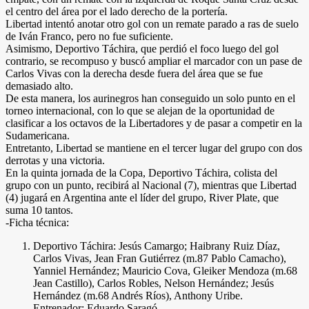
el centro del área por el lado derecho de la portería.
Libertad intentó anotar otro gol con un remate parado a ras de suelo
de Iván Franco, pero no fue suficiente.
Asimismo, Deportivo Táchira, que perdió el foco luego del gol
contrario, se recompuso y buscó ampliar el marcador con un pase de
Carlos Vivas con la derecha desde fuera del área que se fue
demasiado alto.
De esta manera, los aurinegros han conseguido un solo punto en el
torneo internacional, con lo que se alejan de la oportunidad de
clasificar a los octavos de la Libertadores y de pasar a competir en la
Sudamericana.
Entretanto, Libertad se mantiene en el tercer lugar del grupo con dos
derrotas y una victoria.
En la quinta jornada de la Copa, Deportivo Táchira, colista del
grupo con un punto, recibirá al Nacional (7), mientras que Libertad
(4) jugará en Argentina ante el líder del grupo, River Plate, que
suma 10 tantos.
-Ficha técnica:
Deportivo Táchira: Jesús Camargo; Haibrany Ruiz Díaz,
Carlos Vivas, Jean Fran Gutiérrez (m.87 Pablo Camacho),
Yanniel Hernández; Mauricio Cova, Gleiker Mendoza (m.68
Jean Castillo), Carlos Robles, Nelson Hernández; Jesús
Hernández (m.68 Andrés Ríos), Anthony Uribe.
Entrenador: Eduardo Saragó