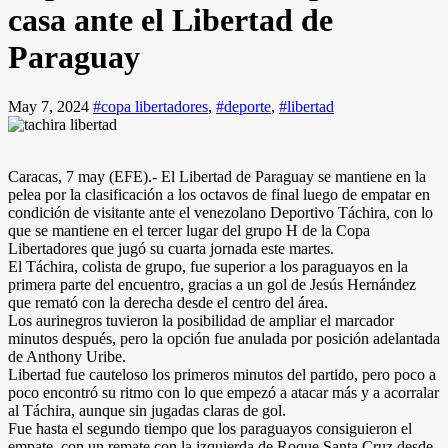
casa ante el Libertad de
Paraguay
May 7, 2024
#copa libertadores
,
#deporte
,
#libertad
Caracas, 7 may (EFE).- El Libertad de Paraguay se mantiene en la
pelea por la clasificación a los octavos de final luego de empatar en
condición de visitante ante el venezolano Deportivo Táchira, con lo
que se mantiene en el tercer lugar del grupo H de la Copa
Libertadores que jugó su cuarta jornada este martes.
El Táchira, colista de grupo, fue superior a los paraguayos en la
primera parte del encuentro, gracias a un gol de Jesús Hernández
que remató con la derecha desde el centro del área.
Los aurinegros tuvieron la posibilidad de ampliar el marcador
minutos después, pero la opción fue anulada por posición adelantada
de Anthony Uribe.
Libertad fue cauteloso los primeros minutos del partido, pero poco a
poco encontró su ritmo con lo que empezó a atacar más y a acorralar
al Táchira, aunque sin jugadas claras de gol.
Fue hasta el segundo tiempo que los paraguayos consiguieron el
empate, con un remate con la izquierda de Roque Santa Cruz desde