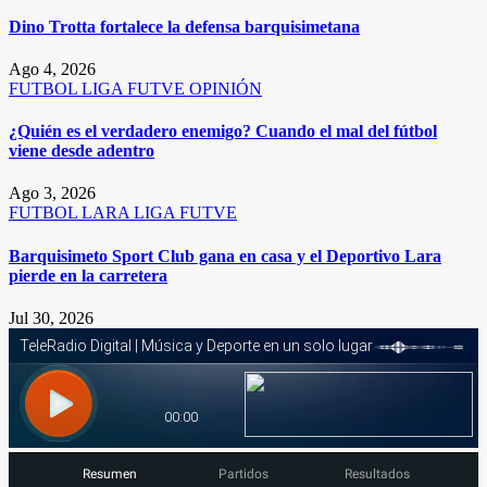
Dino Trotta fortalece la defensa barquisimetana
Ago 4, 2026
FUTBOL
LIGA FUTVE
OPINIÓN
¿Quién es el verdadero enemigo? Cuando el mal del fútbol
viene desde adentro
Ago 3, 2026
FUTBOL
LARA
LIGA FUTVE
Barquisimeto Sport Club gana en casa y el Deportivo Lara
pierde en la carretera
Jul 30, 2026
Resumen
Partidos
Resultados