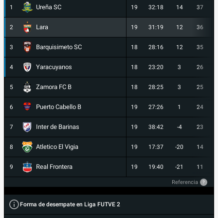
Ureña SC
1
19
32:18
14
37
Lara
2
19
31:19
12
36
Barquisimeto SC
3
18
28:16
12
35
Yaracuyanos
4
18
23:20
3
26
Zamora FC B
5
18
28:25
3
25
Puerto Cabello B
6
19
27:26
1
24
Inter de Barinas
7
19
38:42
-4
23
Atletico El Vigia
8
19
17:37
-20
14
Real Frontera
9
19
19:40
-21
11
Referencia
?
Forma de desempate en Liga FUTVE 2