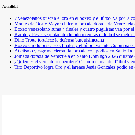
Actualidad
7 venezolanos buscan el oro en el boxeo y el fútbol va por l
Montes de Oca y Mayora lideran jornada dorada de Venezuel
Boxeo venezolano suma 4 finales y cuatro pugilistas van por 
Karate y Pesas se pintan de dorado mientras el fútbol se mete 
Dino Trotta fortalece la defensa barquisimetana
Boxeo criollo busca seis finales y el fútbol va ante Colombia es
Atletismo y esgrima cierran la jornada con podios en Santo D
Jornada dorada de Venezuela en Santo Domingo 2026 durante e
¿Quién es el verdadero enemigo? Cuando el mal del fútbol vie
Tiro Deportivo logra Oro y el larense Jesús González podio en