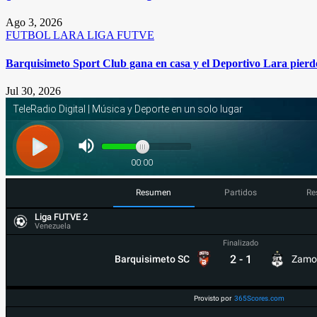
Ago 3, 2026
FUTBOL
LARA
LIGA FUTVE
Barquisimeto Sport Club gana en casa y el Deportivo Lara pierde
Jul 30, 2026
Resumen
Partidos
Re
Liga FUTVE 2
Venezuela
Finalizado
2
-
1
Barquisimeto SC
Zamo
Provisto por
365Scores.com