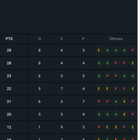
PTS
G
E
P
Últimas
28
8
4
3
E
G
G
G
P
28
8
4
4
G
G
P
P
E
23
6
5
5
G
P
P
G
G
22
5
7
4
E
E
P
P
E
21
6
3
7
P
P
G
E
P
20
5
5
4
G
G
G
E
P
12
1
9
5
P
E
E
P
E