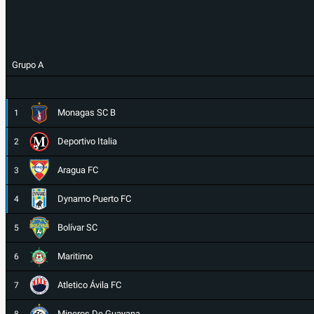
Grupo A
Monagas SC B
1
Deportivo Italia
2
Aragua FC
3
Dynamo Puerto FC
4
Bolívar SC
5
Maritimo
6
Atletico Ávila FC
7
Mineros De Guayana