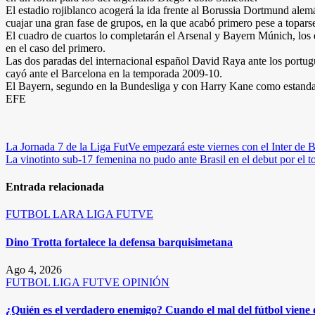
El estadio rojiblanco acogerá la ida frente al Borussia Dortmund ale
cuajar una gran fase de grupos, en la que acabó primero pese a topars
El cuadro de cuartos lo completarán el Arsenal y Bayern Múnich, los eq
en el caso del primero.
Las dos paradas del internacional español David Raya ante los portugu
cayó ante el Barcelona en la temporada 2009-10.
El Bayern, segundo en la Bundesliga y con Harry Kane como estandarte
EFE
Navegación
La Jornada 7 de la Liga FutVe empezará este viernes con el Inter de 
La vinotinto sub-17 femenina no pudo ante Brasil en el debut por el
de
entradas
Entrada relacionada
FUTBOL
LARA
LIGA FUTVE
Dino Trotta fortalece la defensa barquisimetana
Ago 4, 2026
FUTBOL
LIGA FUTVE
OPINIÓN
¿Quién es el verdadero enemigo? Cuando el mal del fútbol viene