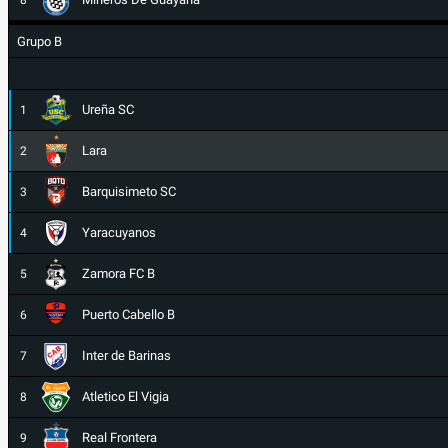
8
Grupo B
Ureña SC
1
Lara
2
Barquisimeto SC
3
Yaracuyanos
4
Zamora FC B
5
Puerto Cabello B
6
Inter de Barinas
7
Atletico El Vigia
8
Real Frontera
9