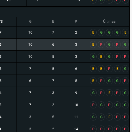
10
1
7
8
E
G
E
P
P
TS
G
E
P
Últimas
7
10
7
2
E
G
G
G
E
6
10
6
3
E
P
G
P
G
5
10
5
3
G
E
G
P
P
6
7
5
6
E
E
P
E
G
5
6
7
5
E
P
G
G
P
4
7
3
9
G
P
E
P
G
3
7
2
10
P
G
P
G
G
4
3
5
11
G
G
E
P
P
1
3
2
14
P
P
P
P
P