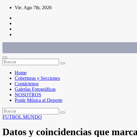
Saltar
Vie. Ago 7th, 2026
al
contenido
Conéctate con el deporte que te define. Mostramos sus historias.
Home
Coberturas y Secciones
Contáctenos
Galerías Fotográficas
NOSOTROS
Ponle Música al Deporte
FUTBOL
MUNDO
Datos y coincidencias que marca