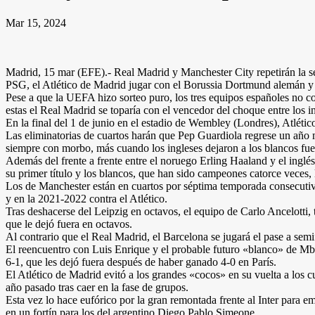
Mar 15, 2024
Madrid, 15 mar (EFE).- Real Madrid y Manchester City repetirán la se
PSG, el Atlético de Madrid jugar con el Borussia Dortmund alemán y
Pese a que la UEFA hizo sorteo puro, los tres equipos españoles no coin
estas el Real Madrid se toparía con el vencedor del choque entre los i
En la final del 1 de junio en el estadio de Wembley (Londres), Atléti
Las eliminatorias de cuartos harán que Pep Guardiola regrese un añ
siempre con morbo, más cuando los ingleses dejaron a los blancos fue
Además del frente a frente entre el noruego Erling Haaland y el inglé
su primer título y los blancos, que han sido campeones catorce veces, 
Los de Manchester están en cuartos por séptima temporada consecutiva 
y en la 2021-2022 contra el Atlético.
Tras deshacerse del Leipzig en octavos, el equipo de Carlo Ancelotti, t
que le dejó fuera en octavos.
Al contrario que el Real Madrid, el Barcelona se jugará el pase a semif
El reencuentro con Luis Enrique y el probable futuro «blanco» de Mb
6-1, que les dejó fuera después de haber ganado 4-0 en París.
El Atlético de Madrid evitó a los grandes «cocos» en su vuelta a los 
año pasado tras caer en la fase de grupos.
Esta vez lo hace eufórico por la gran remontada frente al Inter para 
en un fortín para los del argentino Diego Pablo Simeone.