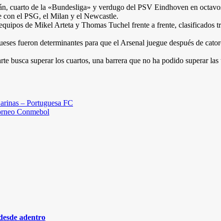
mán, cuarto de la «Bundesliga» y verdugo del PSV Eindhoven en octavos. 
e con el PSG, el Milan y el Newcastle.
uipos de Mikel Arteta y Thomas Tuchel frente a frente, clasificados tra
eses fueron determinantes para que el Arsenal juegue después de catorce
 busca superar los cuartos, una barrera que no ha podido superar las 
Barinas – Portuguesa FC
 torneo Conmebol
 desde adentro