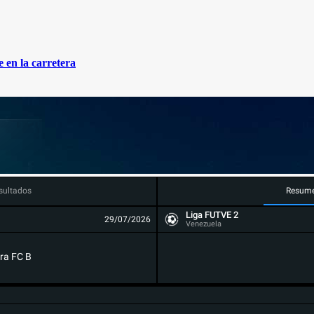
 en la carretera
sultados
Resum
Liga FUTVE 2
29/07/2026
Venezuela
ra FC B