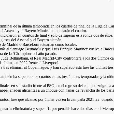
mifinal de la última temporada en los cuartos de final de la Liga de C
 el Arsenal y el Bayern Múnich completarán el cuadro.
cidieron en cuartos de final y solo de superar esta ronda dos de ellos, 
ngleses del Arsenal y el Bayern alemán.
co de Madrid o Barcelona actuarían como locales.
o más al Santiago Bernabéu y que Luis Enrique Martínez vuelva a Barc
ra de la ‘Champions’ el año pasado.
s Jude Bellingham, el Real Madrid-City confrontará a los dos últimos ca
la última en 2022 frente al Liverpool.
tras eliminar al Copenhague, y han superado esta fase las últimas tres 
ambién ha superado los cuartos en las tres últimas temporadas y la últim
inales en su estadio frente al PSG, en el regreso del equipo azulgrana a
appé, añaden alicientes a un choque con ganas de revancha de los paris
cuartos, fase que alcanzó por última vez en la campaña 2021-22, cuando 
empatar la eliminatoria y superarla por penaltis hace dos días en el Met